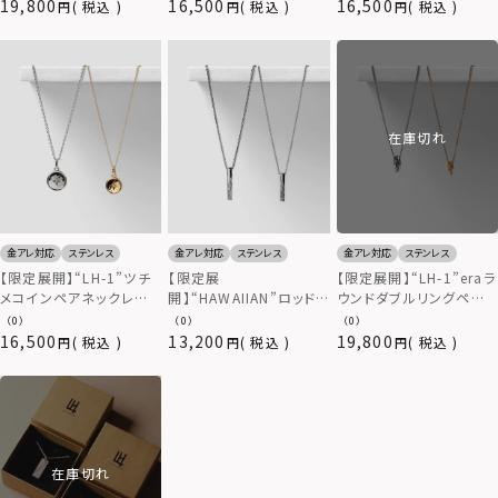
（金属アレルギー対応）
19,800
16,500
16,500
税込
税込
税込
在庫切れ
金アレ対応
ステンレス
金アレ対応
ステンレス
金アレ対応
ステンレス
【限定展開】“LH-1”ツチ
【限定展
【限定展開】“LH-1”eraラ
メコインペアネックレス
開】“HAWAIIAN”ロッド
ウンドダブルリングペア
（ダイヤモンド）/サージカ
ペアネックレス/サージカ
ネックレス/ダイヤモンド/
（0）
（0）
（0）
ルステンレス（金属アレル
ルステンレス（金属アレル
サージカルステンレス（金
16,500
13,200
19,800
税込
税込
税込
ギー対応）
ギー対応）
属アレルギー対応）
在庫切れ