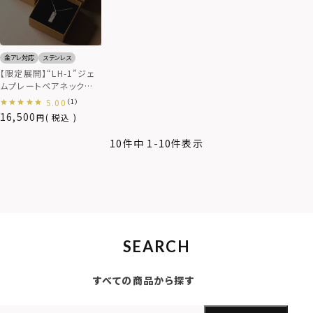
金アレ対応
ステンレス
【限定展開】“LH-1”ジェ
ムプレートペアネックレ
ス/サージカルステンレス
5.00
（1）
（金属アレルギー対応）
16,500
税込
10
件中
1
-
10
件表示
SEARCH
すべての商品から探す