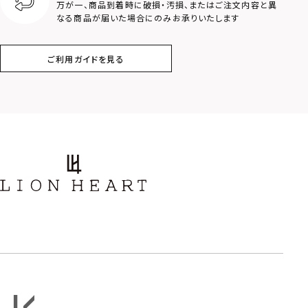
万が一、商品到着時に破損・汚損、またはご注文内容と異
アラベスク
スクロール
なる商品が届いた場合にのみお承りいたします
フラワー
ハワイアン
ご利用ガイドを見る
タテガミ
PRICE
〜
COLOR