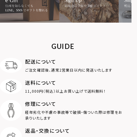
MOTIF
ダブルリング
プレート
ライオン
ハート
GUIDE
ロゴ
アニマル
配送について
ご注文確認後、通常2営業日以内に発送いたします
クラウン
クロス
送料について
11,000円（税込）以上お買い上げで送料無料！
コイン
フェザー
修理について
スター
ホースシュー
経年劣化や不慮の事故等で破損・傷ついた際は修理をお
承りいたします
ストーン
誕生石
返品・交換について