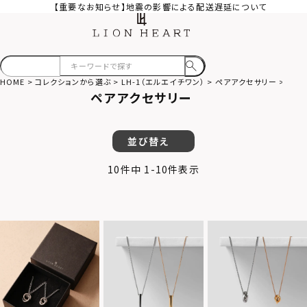
【重要なお知らせ】地震の影響による配送遅延について
HOME
コレクションから選ぶ
LH-1（エルエイチワン）
ペアアクセサリー
（LIO
ペアアクセサリー
並び替え
10
件中
1
-
10
件表示