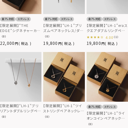
金アレ対応
ステンレス
金アレ対応
ステンレス
金アレ対応
ステンレス
【限定展開】“THE
【限定展開】“LH-1”プリ
【限定展開】“LH-1”eraス
EDGE”シグネチャーカッ
ズムペアネックレス/ダイ
クエアダブルリングペア
ティングダブルリングペア
ヤモンド/サージカルステ
ネックレス/ダイヤモンド/
（0）
（0）
4.00
（1）
ネックレス/スペシャルパ
ンレス（金属アレルギー
サージカルステンレス（金
22,000
19,800
19,800
税込
税込
税込
ッケージ/サージカルステ
対応）
属アレルギー対応）
ンレス（金属アレルギー
対応）
【限定展開】“LH-1”ブリ
【限定展開】“LH-1”ツイ
金アレ対応
ステンレス
リアントダブルリングペア
ストリングペアネックレ
【限定展開】“LH-1”ライ
ネックレス（ダイヤモン
ス/サージカルステンレス
（0）
（0）
オンコインペアネックレ
ド）/サージカルステンレ
（金属アレルギー対応）
ス/サージカルステンレス
（0）
ス（金属アレルギー対応）