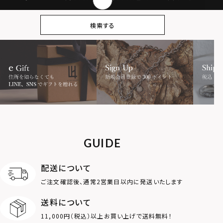
ピアス
イヤリング・イヤー
ブレスレット
バングル
検索する
カフ
アンクレット
オンラインストア
ギフトボックス
パーツ
限定
MOTIF
ダブルリング
プレート
ライオン
ハート
GUIDE
ロゴ
アニマル
配送について
ご注文確認後、通常2営業日以内に発送いたします
クラウン
クロス
送料について
11,000円（税込）以上お買い上げで送料無料！
コイン
フェザー