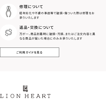
修理について
スター
ホースシュー
経年劣化や不慮の事故等で破損・傷ついた際は修理をお
承りいたします
ストーン
誕生石
返品・交換について
万が一、商品到着時に破損・汚損、またはご注文内容と異
アラベスク
スクロール
なる商品が届いた場合にのみお承りいたします
フラワー
ハワイアン
ご利用ガイドを見る
タテガミ
PRICE
〜
COLOR