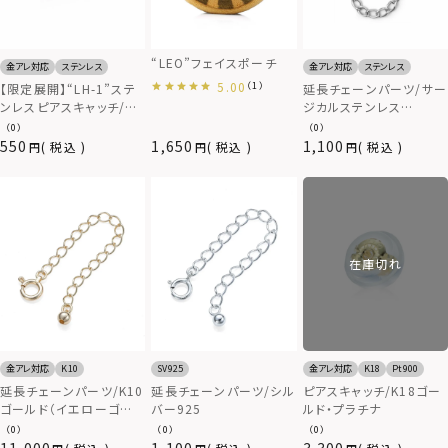
“LEO”フェイスポーチ
金アレ対応
ステンレス
金アレ対応
ステンレス
5.00
（1）
【限定展開】“LH-1”ステ
延長チェーンパーツ/サー
ンレスピアスキャッチ/サ
ジカルステンレス
ージカルステンレス（金
316L（金属アレルギー対
（0）
（0）
属アレルギー対応）
応）
550
1,650
1,100
税込
税込
税込
在庫切れ
金アレ対応
K10
SV925
金アレ対応
K18
Pt900
延長チェーンパーツ/K10
延長チェーンパーツ/シル
ピアスキャッチ/K18ゴー
ゴールド（イエローゴー
バー925
ルド・プラチナ
ルド・ホワイトゴールド）
（0）
（0）
（0）