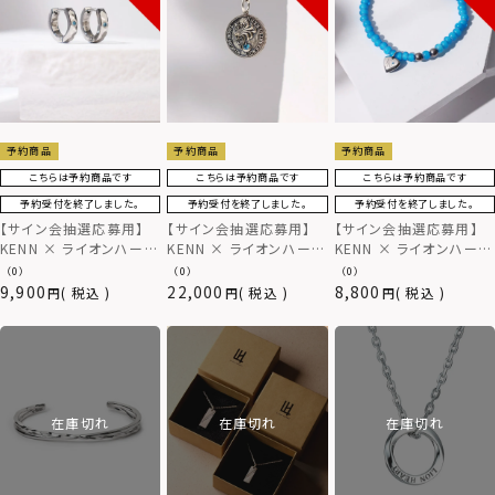
予約商品
予約商品
予約商品
こちらは予約商品です
こちらは予約商品です
こちらは予約商品です
予約受付を終了しました。
予約受付を終了しました。
予約受付を終了しました。
【サイン会抽選応募用】
【サイン会抽選応募用】
【サイン会抽選応募用】
KENN × ライオンハート
KENN × ライオンハート
KENN × ライオンハート
コラボピアス/サージカル
コラボネックレス/シルバ
コラボブレスレット/ビー
（0）
（0）
（0）
ステンレス
ー925
ズ
9,900
22,000
8,800
税込
税込
税込
在庫切れ
在庫切れ
在庫切れ