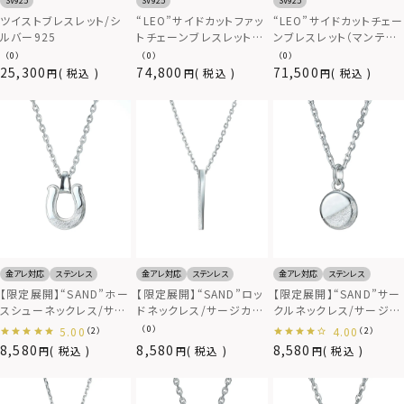
SV925
SV925
SV925
ツイストブレスレット/シ
“LEO”サイドカットファッ
“LEO”サイドカットチェー
ルバー925
トチェーンブレスレット
ンブレスレット（マンテル/
（マンテル/いぶし仕上
いぶし仕上げ）/シルバー
（0）
（0）
（0）
げ）/シルバー925
925
25,300
74,800
71,500
税込
税込
税込
金アレ対応
ステンレス
金アレ対応
ステンレス
金アレ対応
ステンレス
【限定展開】“SAND”ホー
【限定展開】“SAND”ロッ
【限定展開】“SAND”サー
スシューネックレス/サー
ドネックレス/サージカル
クルネックレス/サージカ
ジカルステンレス
ステンレス316L（金属ア
ルステンレス316L（金属
（0）
5.00
4.00
（2）
（2）
316L（金属アレルギー対
レルギー対応）
アレルギー対応）
8,580
8,580
8,580
税込
税込
税込
応）