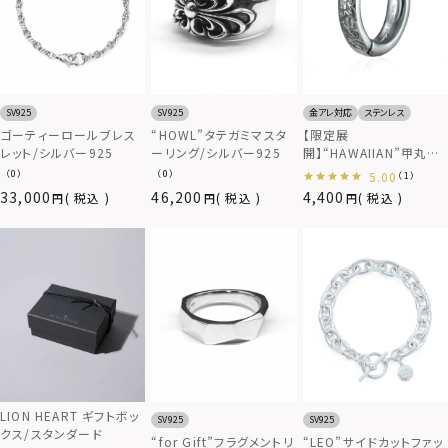
SV925
SV925
金アレ対応
ステンレス
ゴーティーロールブレス
“HOWL”タテガミマスタ
【限定展
レット/シルバー925
ーリング/シルバー925
開】“HAWAIIAN”甲丸フ
ープピアス（シルバー）/サ
（0）
（0）
5.00
（1）
ージカルステンレス（金
33,000
46,200
4,400
税込
税込
税込
属アレルギー対応）
LION HEART ギフトボッ
SV925
SV925
クス/スタンダード
“for Gift”フラグメントリ
“LEO”サイドカットファッ