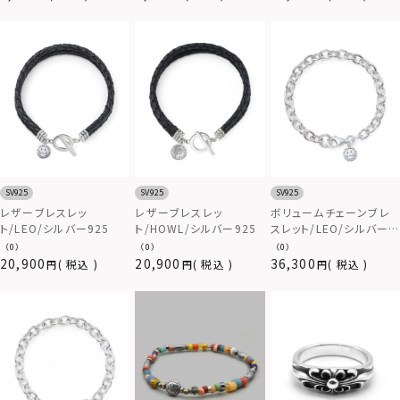
【LION HEART / ライオ
属アレルギー対応）
ンハート】
SV925
SV925
SV925
レザーブレスレッ
レザーブレスレッ
ボリュームチェーンブレ
ト/LEO/シルバー925
ト/HOWL/シルバー925
スレット/LEO/シルバー
925
（0）
（0）
（0）
20,900
20,900
36,300
税込
税込
税込