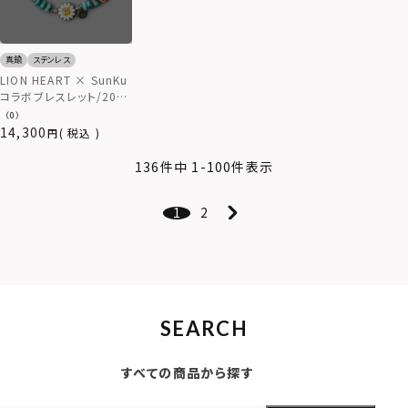
真鍮
ステンレス
LION HEART × SunKu
コラボブレスレット/2024
年モデル/TYPE E（ター
（0）
コイズミックス）
14,300
税込
136
件中
1
-
100
件表示
1
2
SEARCH
すべての商品から探す