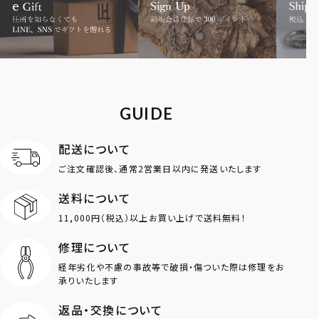
MOTIF
ダブルリング
プレート
ライオン
ハート
GUIDE
ロゴ
アニマル
配送について
ご注文確認後、通常2営業日以内に発送いたします
クラウン
クロス
送料について
11,000円（税込）以上お買い上げで送料無料！
コイン
フェザー
修理について
スター
ホースシュー
経年劣化や不慮の事故等で破損・傷ついた際は修理をお
承りいたします
ストーン
誕生石
返品・交換について