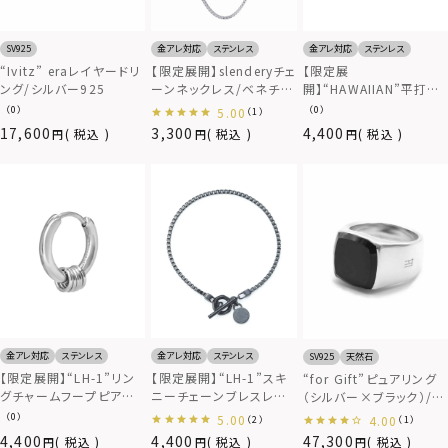
SV925
金アレ対応
ステンレス
金アレ対応
ステンレス
“Ivitz” eraレイヤードリ
【限定展開】slenderyチェ
【限定展
ング/シルバー925
ーンネックレス/ベネチア
開】“HAWAIIAN”平打ち
ンチェーン/シルバー/サ
フープピアス/サージカル
（0）
（0）
5.00
（1）
ージカルステンレス
ステンレス（金属アレルギ
17,600
3,300
4,400
税込
税込
税込
316L（金属アレルギー対
ー対応）
応）
金アレ対応
ステンレス
金アレ対応
ステンレス
SV925
天然石
【限定展開】“LH-1”リン
【限定展開】“LH-1”スキ
“for Gift”ピュアリング
グチャームフープピアス/
ニーチェーンブレスレット
（シルバー×ブラック）/シ
サージカルステンレス（金
（ベネチアン/ブラック）/
ルバー925
（0）
5.00
4.00
（2）
（1）
属アレルギー対応）
サージカルステンレス（金
4,400
4,400
47,300
税込
税込
税込