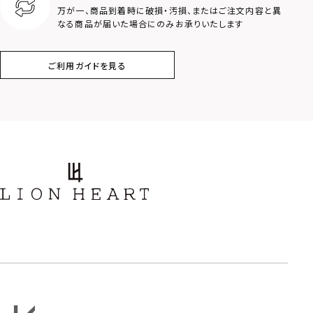
万が一、商品到着時に破損・汚損、またはご注文内容と異
アラベスク
スクロール
なる商品が届いた場合にのみお承りいたします
フラワー
ハワイアン
ご利用ガイドを見る
タテガミ
PRICE
〜
COLOR