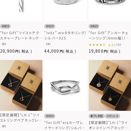
SV925
SV925
SV925
“for Gift”ツイストテク
“Ivitz” eraタタキリング/
“for Gift”アンカーチェ
スチャープレートネックレ
シルバー925
ーンリング（6mm幅）/シ
ス/シルバー925
ルバー925
（0）
（0）
4.00
（1）
20,900
44,000
19,800
税込
税込
税込
【限定展開】“LH-1”ツイ
SV925
金アレ対応
ステンレス
ストリングペアネックレ
“for Gift”eraカーヴレ
【限定展開】“LH-1”ライ
ス/サージカルステンレス
（0）
イヤードリング/シルバー
オンコインペアネックレ
（金属アレルギー対応）