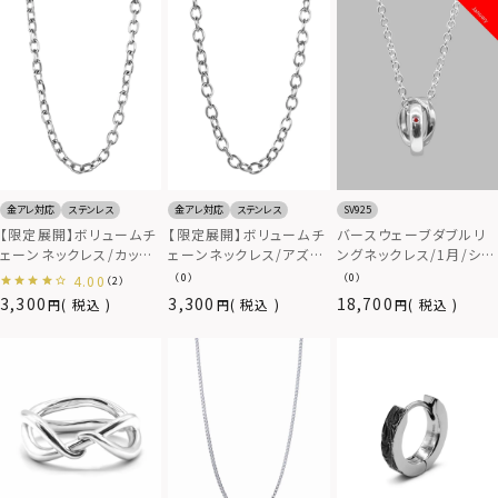
SV925
金アレ対応
ステンレス
金アレ対応
ステンレス
バースウェーブダブルリ
【限定展開】ボリュームチ
【限定展開】ボリュームチ
ングネックレス/1月/シル
ェーンネックレス/カット
ェーンネックレス/アズキ
バー925
アズキ0.56cm/サージカ
0.65cm/サージカルステ
（0）
（0）
4.00
（2）
ルステンレス316L（金属
ンレス316L（金属アレル
3,300
3,300
18,700
税込
税込
税込
アレルギー対応）
ギー対応）