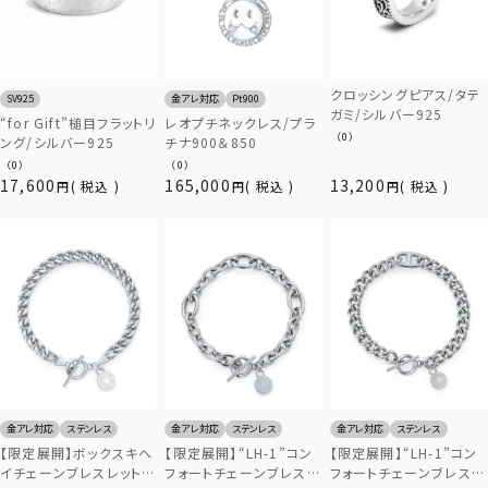
クロッシングピアス/タテ
SV925
金アレ対応
Pt900
ガミ/シルバー925
“for Gift”槌目フラットリ
レオプチネックレス/プラ
（0）
ング/シルバー925
チナ900＆850
（0）
（0）
17,600
165,000
13,200
税込
税込
税込
金アレ対応
ステンレス
金アレ対応
ステンレス
金アレ対応
ステンレス
【限定展開】ボックスキヘ
【限定展開】“LH-1”コン
【限定展開】“LH-1”コン
イチェーンブレスレット/
フォートチェーンブレスレ
フォートチェーンブレスレ