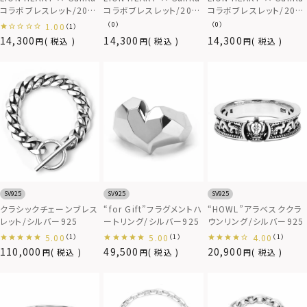
コラボブレスレット/2024
コラボブレスレット/2024
コラボブレスレット/2024
年モデル/TYPE D（ター
年モデル/TYPE C（オニ
年モデル/TYPE B（真鍮）
（0）
（0）
1.00
（1）
コイズ）
キス）
14,300
14,300
14,300
税込
税込
税込
SV925
SV925
SV925
クラシックチェーンブレス
“for Gift”フラグメントハ
“HOWL”アラベスククラ
レット/シルバー925
ートリング/シルバー925
ウンリング/シルバー925
5.00
5.00
4.00
（1）
（1）
（1）
110,000
49,500
20,900
税込
税込
税込