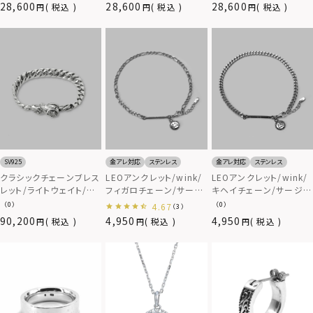
28,600
28,600
28,600
税込
税込
税込
SV925
金アレ対応
ステンレス
金アレ対応
ステンレス
クラシックチェーンブレス
LEOアンクレット/wink/
LEOアンクレット/wink/
レット/ライトウェイト/シ
フィガロチェーン/サージ
キヘイチェーン/サージカ
ルバー925
カルステンレス316L（金
ルステンレス316L（金属
（0）
（0）
4.67
（3）
属アレルギー対応）
アレルギー対応）
90,200
4,950
4,950
税込
税込
税込