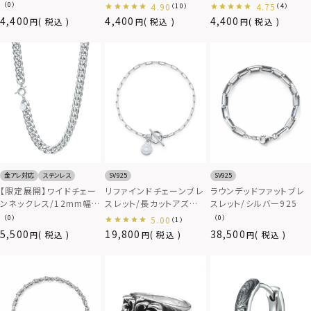
サージカルステンレス
ット（アズキ）/サージカル
ット（キヘイ＆アンカー）/
（0）
4.90
4.75
（10）
（4）
ステンレス（金属アレルギ
サージカルステンレス（金
4,400
4,400
4,400
税込
税込
税込
ー対応）
属アレルギー対応）
金アレ対応
ステンレス
SV925
SV925
【限定展開】ワイドチェー
リファインドチェーンブレ
ラウンデッドファットブレ
ンネックレス/12mm幅キ
スレット/長カットアズキ/
スレット/シルバー925
ヘイ/サージカルステンレ
シルバー925
（0）
（0）
5.00
（1）
ス
5,500
19,800
38,500
税込
税込
税込