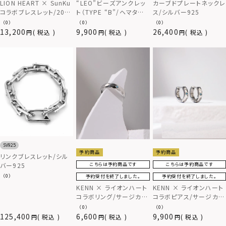
“LEO”ビーズアンクレッ
LION HEART × SunKu
カーブドプレートネックレ
ト（TYPE “B”/ヘマタイ
コラボブレスレット/2020
ス/シルバー925
ト）
年モデル/TYPE A（ガラス
（0）
（0）
（0）
ビーズ）
13,200
9,900
26,400
税込
税込
税込
SV925
予約商品
予約商品
リンクブレスレット/シル
バー925
こちらは予約商品です
こちらは予約商品です
（0）
予約受付を終了しました。
予約受付を終了しました。
KENN × ライオンハート
KENN × ライオンハート
コラボリング/サージカル
コラボピアス/サージカル
ステンレス
ステンレス
（0）
（0）
125,400
6,600
9,900
税込
税込
税込