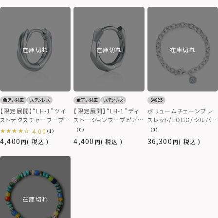
ス（金属アレルギー対応）
レス（金属アレルギー対
応）
在庫切れ
在庫切れ
在庫切れ
金アレ対応
ステンレス
金アレ対応
ステンレス
SV925
【限定展開】“LH-1”ツイ
【限定展開】“LH-1”ディ
ボリュームチェーンブレ
ストテクスチャーフープピ
ストーションフープピア
スレット/LOGO/シルバー
アス/サージカルステンレ
ス/サージカルステンレス
925
（0）
（0）
4.00
（1）
ス（金属アレルギー対応）
（金属アレルギー対応）
4,400
4,400
36,300
税込
税込
税込
在庫切れ