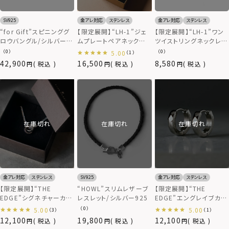
SV925
金アレ対応
ステンレス
金アレ対応
ステンレス
“for Gift”スピニンググ
【限定展開】“LH-1”ジェ
【限定展開】“LH-1”ワン
ロウバングル/シルバー
ムプレートペアネックレ
ツイストリングネックレ
925
ス/サージカルステンレス
ス/サージカルステンレス
（0）
（0）
5.00
（1）
（金属アレルギー対応）
（金属アレルギー対応）
42,900
16,500
8,580
税込
税込
税込
在庫切れ
在庫切れ
在庫切れ
金アレ対応
ステンレス
SV925
金アレ対応
ステンレス
【限定展開】“THE
“HOWL”スリムレザーブ
【限定展開】“THE
EDGE”シグネチャーカッ
レスレット/シルバー925
EDGE”エングレイブカッ
ティングダブルリングネッ
ティングフープピアス（2
（0）
5.00
5.00
（3）
（1）
クレス/スペシャルパッケ
点セット）/スペシャルパッ
12,100
19,800
12,100
税込
税込
税込
ージ/サージカルステンレ
ケージ/サージカルステン