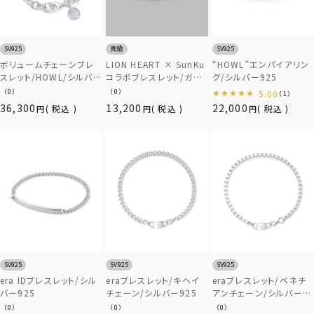
SV925
真鍮
SV925
ボリュームチェーンブレ
LION HEART × SunKu
“HOWL”エンパイアリン
スレット/HOWL/シルバ
コラボブレスレット/ガラ
グ/シルバー925
ー925
スビーズ/2023年モデル
（0）
（0）
5.00
（1）
36,300
13,200
22,000
税込
税込
税込
SV925
SV925
SV925
era IDブレスレット/シル
eraブレスレット/キヘイ
eraブレスレット/ベネチ
バー925
チェーン/シルバー925
アンチェーン/シルバー
925
（0）
（0）
（0）