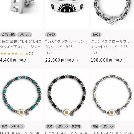
金アレ対応
ステンレス
SV925
SV925
【限定展開】“LH-1”LHス
“LEO”グラフィティリン
グランドスクロールブレ
タッズピアス/サージカル
グ/シルバー925
スレット/シルバー925
ステンレス（金属アレルギ
（0）
（0）
5.00
（1）
ー対応）
4,400
22,000
198,000
税込
税込
税込
真鍮
ステンレス
真鍮
ステンレス
天然石
真鍮
ステンレス
LION HEART × SunKu
LION HEART × SunKu
LION HEART × SunKu