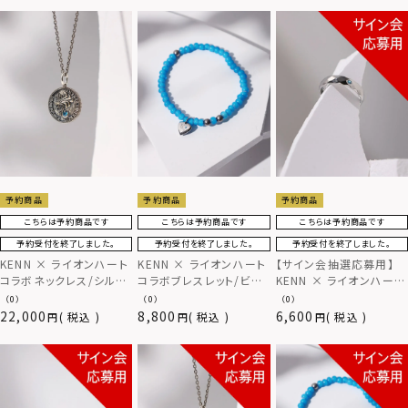
予約商品
予約商品
予約商品
こちらは予約商品です
こちらは予約商品です
こちらは予約商品です
予約受付を終了しました。
予約受付を終了しました。
予約受付を終了しました。
KENN × ライオンハート
KENN × ライオンハート
【サイン会抽選応募用】
コラボネックレス/シルバ
コラボブレスレット/ビー
KENN × ライオンハート
ー925
ズ
コラボリング/サージカル
（0）
（0）
（0）
ステンレス
22,000
8,800
6,600
税込
税込
税込