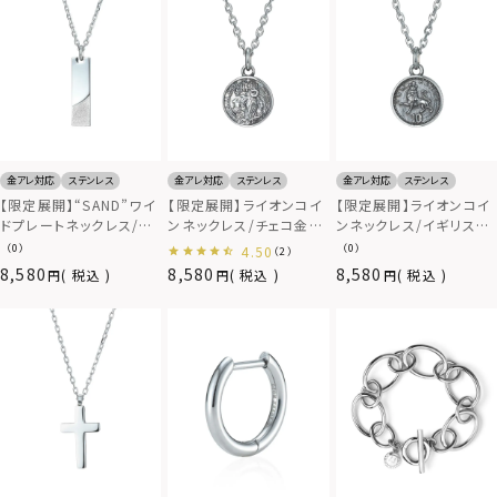
金アレ対応
ステンレス
金アレ対応
ステンレス
金アレ対応
ステンレス
【限定展開】“SAND”ワイ
【限定展開】ライオンコイ
【限定展開】ライオンコイ
ドプレートネックレス/サ
ンネックレス/チェコ金
ンネックレス/イギリス10
ージカルステンレス
貨/サージカルステンレス
ペンス硬貨/サージカル
（0）
（0）
4.50
（2）
316L（金属アレルギー対
316L（金属アレルギー対
ステンレス316L（金属ア
8,580
8,580
8,580
税込
税込
税込
応）
応）
レルギー対応）