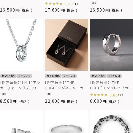
925
ス/サージカルステンレス
（0）
5.00
（1）
（金属アレルギー対応）
16,500
17,600
16,500
税込
税込
税込
金アレ対応
ステンレス
金アレ対応
ステンレス
金アレ対応
ステンレス
【限定展開】“LH-1”アン
【限定展開】“THE
【限定展開】“THE
カーチェーンダブルリン
EDGE”シグネチャーカッ
EDGE”エングレイブカッ
グネックレス/サージカル
ティングダブルリングペア
ティングフープピアス/ス
（0）
（0）
5.00
（1）
ステンレス（金属アレルギ
ネックレス/スペシャルパ
ペシャルパッケージ/サー
8,580
22,000
6,600
税込
税込
税込
ー対応）
ッケージ/サージカルステ
ジカルステンレス（金属ア
ンレス（金属アレルギー
レルギー対応）
対応）