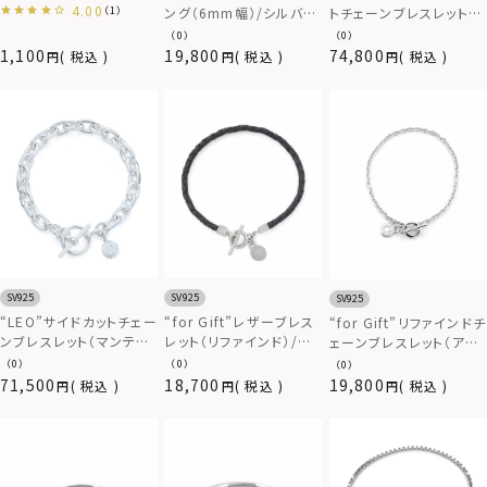
4.00
（1）
ング（6mm幅）/シルバー
トチェーンブレスレット
925
（マンテル/いぶし無し）/
（0）
（0）
シルバー925
1,100
19,800
74,800
税込
税込
税込
SV925
SV925
SV925
“LEO”サイドカットチェー
“for Gift”レザーブレス
“for Gift”リファインドチ
ンブレスレット（マンテル/
レット（リファインド）/シ
ェーンブレスレット（アズ
いぶし無し）/シルバー
ルバー925
キ/0.28cm幅）/シルバー
（0）
（0）
（0）
925
925
71,500
18,700
19,800
税込
税込
税込