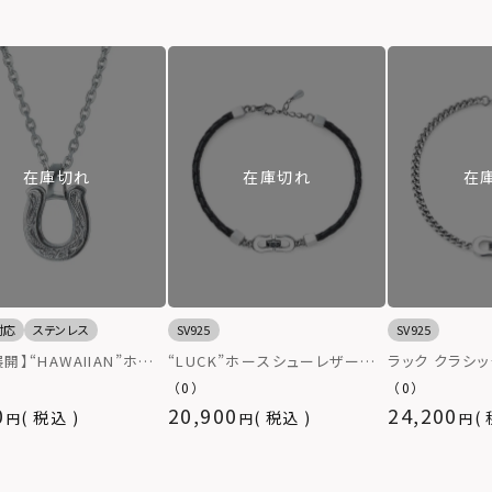
在庫切れ
在庫切れ
在
対応
ステンレス
SV925
SV925
開】“HAWAIIAN”ホー
“LUCK”ホースシューレザーブ
ラック クラシ
ーネックレス/サージカル
レスレット/シルバー925＆レザ
レット/シルバー
（0）
（0）
レス（金属アレルギー対
ー
0
20,900
24,200
税込
税込