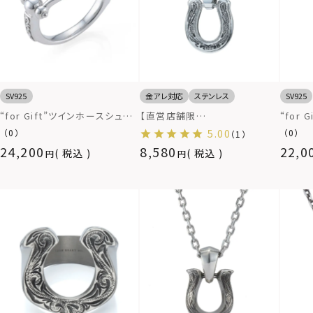
SV925
金アレ対応
ステンレス
SV925
“for Gift”ツインホースシュー
【直営店舗限
“for
リング/シルバー925
定】“HAWAIIAN”シグネチャー
ーホー
（0）
5.00
（0）
（1）
マンテルネックレス（ホースシュ
バー92
24,200
8,580
22,0
税込
税込
ー）/サージカルステンレス（金
属アレルギー対応）