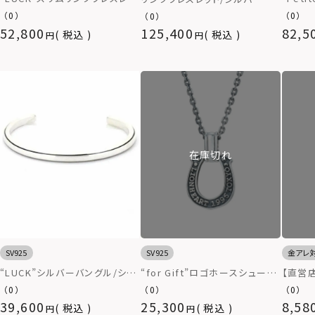
ス（ツ
ト/シルバー925
925
（0）
（0）
（0）
ローゴー
52,800
125,400
82,5
税込
税込
在庫切れ
SV925
SV925
金アレ
“LUCK”シルバーバングル/シル
“for Gift”ロゴホースシューネ
【直営店
バー925
ックレス/シルバー925
シュー
（0）
（0）
（0）
ン）/
39,600
25,300
8,58
税込
税込
属アレ