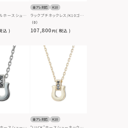
金アレ対応
K10
ヤルホースシュー
ラックプチネックレス/K10ゴー
ルバー×クリア/
ルド
（0）
107,800
税込
税込
金アレ対応
K10
ージホースシューネ
“LUCK”ホースシューネックレ