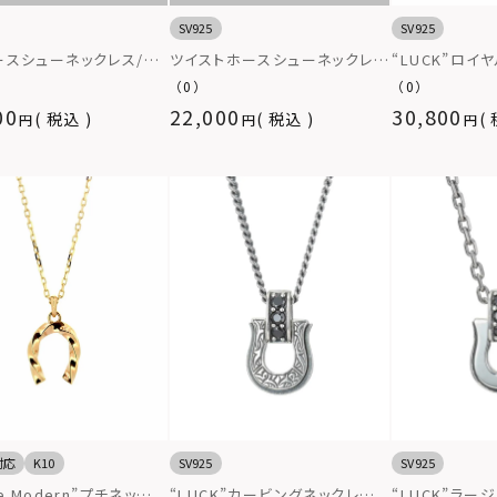
SV925
SV925
ホースシューネックレス/シ
ツイストホースシューネックレ
“LUCK”ロイ
25
ス/シルバー925
ネックレス/シ
（0）
（0）
シルバー925
00
22,000
30,800
税込
税込
対応
K10
SV925
SV925
te Modern”プチネックレ
“LUCK”カービングネックレス/
“LUCK”ラ