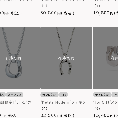
イストホースシュー/イエ
シルバー925
ックレス/シルバ
（0）
（0）
ルド）/K10ゴールド
00
30,800
19,800
税込
税込
在庫切れ
在庫切れ
在
金アレ対応
K10
対応
ステンレス
金アレ対応
SV
“Petite Modern”プチネックレ
舗限定】“LH-1”ホース
“for Gift
ス（ツイストホースシュー/ホワ
ネックレス（ブラックライ
グメントホース
（0）
（0）
イトゴールド）/K10ゴールド
サージカルステンレス（金
ー925
0
82,500
15,400
税込
税込
ルギー対応）