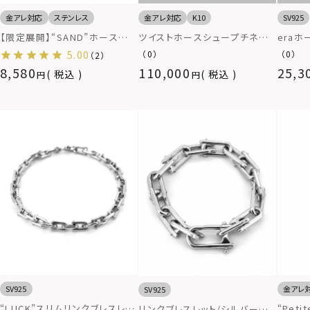
金アレ対応
ステンレス
金アレ対応
K10
SV925
【限定展開】“SAND”ホースシュ
ツイストホースシュープチネック
era
ーネックレス/サージカルステン
レス/K10ゴールド
ルバー9
5.00
（0）
（0）
（2）
レス316L（金属アレルギー対
8,580
110,000
25,3
税込
税込
応）
金アレ
SV925
SV925
“Peti
“LUCK”スリムリンクブレスレッ
リンクブレスレット/シルバー