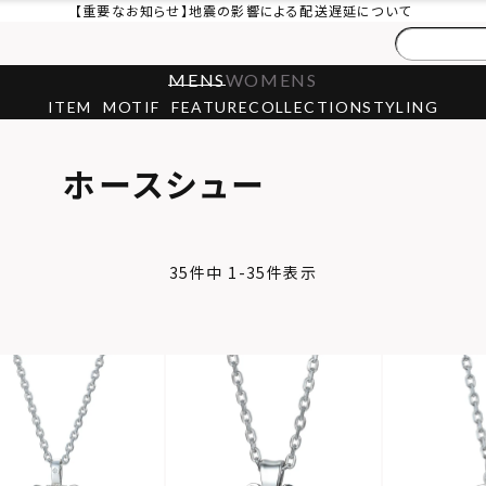
【重要なお知らせ】地震の影響による配送遅延について
MENS
WOMENS
ITEM
MOTIF
FEATURE
COLLECTION
STYLING
ホースシュー
35
件中
1
-
35
件表示