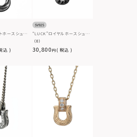
SV925
ストホースシュー
“LUCK”ロイヤルホースシュー
バー925
ネックレス/シルバー×ブラック/
（0）
シルバー925
30,800
税込
税込