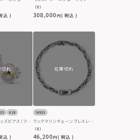
ー925
ス/K10ゴールド【LION HEART
（0）
/ ライオンハート】
308,000
税込
税込
庫切れ
在庫切れ
925
K18
SV925
”スタッズピアス（フラ
ラックマリンチェーンブレスレッ
シュー）/シルバ
ト/シルバー925
（0）
46,200
税込
税込