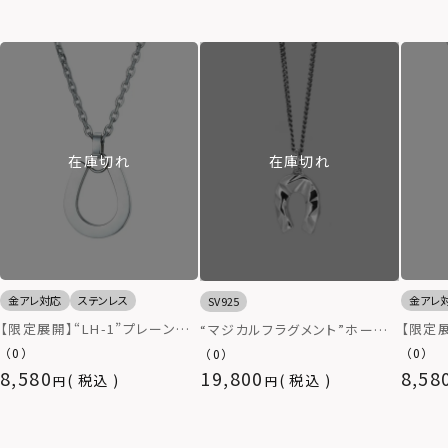
在庫切れ
在庫切れ
金アレ対応
ステンレス
金アレ
SV925
【限定展開】“LH-1”プレーンホ
【限定展
“マジカルフラグメント”ホース
ースシューネックレス/サージカ
スシュ
シューネックレス/シルバー925
（0）
（0）
（0）
ルステンレス（金属アレルギー対
ステン
8,580
19,800
8,58
税込
税込
応）
応）