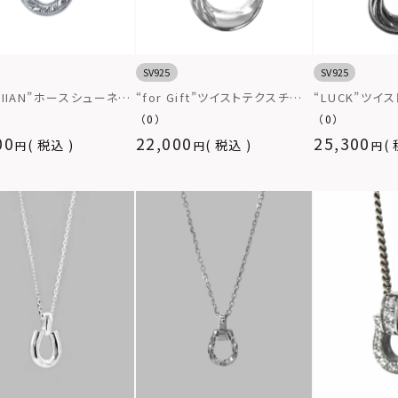
SV925
SV925
AIIAN”ホースシューネッ
“for Gift”ツイストテクスチャ
“LUCK”ツイ
シルバー925
ーホースシューネックレス/シル
ネックレス/シル
（0）
（0）
バー925
00
22,000
25,300
税込
税込