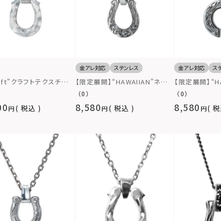
金アレ対応
ステンレス
金アレ対応
ス
 Gift”クラフトテクスチャ
【限定展開】“HAWAIIAN”ネック
【限定展開】“HA
スシューネックレス/シル
レス（ホースシューtypeN）/サ
レス（ホースシュ
（0）
（0）
5
ージカルステンレス（金属アレル
ージカルステン
00
8,580
8,580
税込
税込
税
ギー対応）
ギー対応）