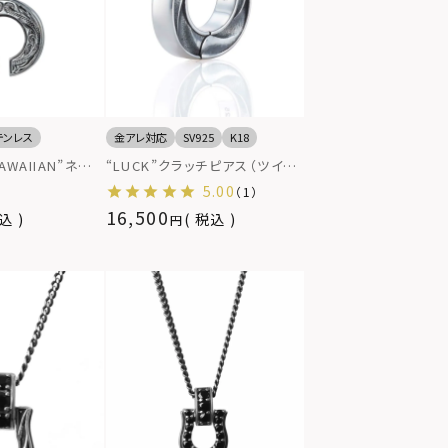
テンレス
金アレ対応
SV925
K18
WAIIAN”ネック
“LUCK”クラッチピアス（ツイス
ーtypeM）/サ
トホースシュー）/シルバー925
5.00
（1）
レス（金属アレル
16,500
込
税込