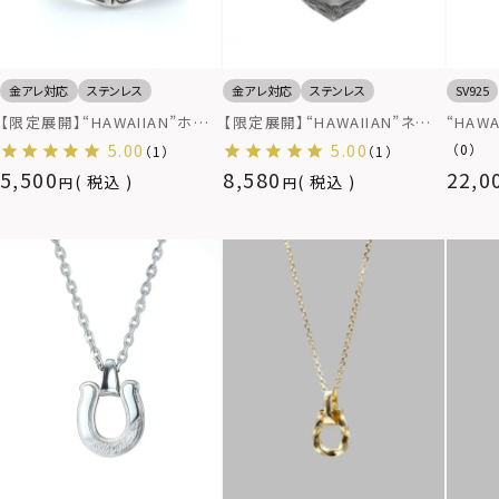
金アレ対応
ステンレス
金アレ対応
ステンレス
SV925
【限定展開】“HAWAIIAN”ホー
【限定展開】“HAWAIIAN”ネック
“HAW
スシューリング/サージカルステ
レス（ホースシューtypeI）/サー
クレス/
5.00
5.00
（0）
（1）
（1）
ンレス（金属アレルギー対応）
ジカルステンレス（金属アレルギ
5,500
8,580
22,0
税込
税込
ー対応）