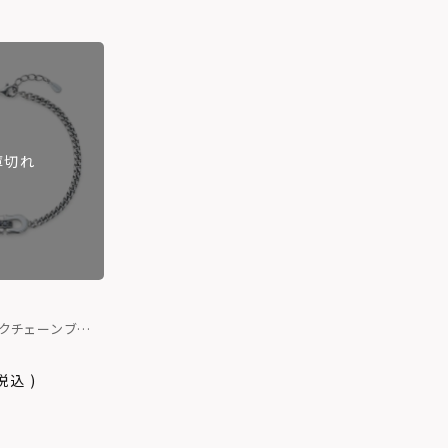
庫切れ
ックチェーンブレス
925
税込