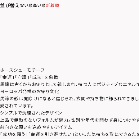
並び替え
安い順
高い順
新着順
ホースシューモチーフ
「幸運」「守護」「成功」を象徴
馬蹄は古くからお守りとして親しまれ、持つ人にポジティブなエネル
ヨーロッパ発祥のお守り文化
馬蹄の形は魔除けになると信じられ、玄関や持ち物に飾られてきまし
愛されています。
シンプルで洗練されたデザイン
上品で無駄のないフォルムが魅力。性別や年代を問わず身につけやす
前向きな願いを込めやすいアイテム
「成功を願う」「幸運を引き寄せたい」といった気持ちを形にできるた