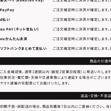
楽天ペイ（Rakuten Pay）
ご注文確定時に決済が確定します。
PayPay
ご注文確定時に決済が確定します。P
d払い
ご注文確定時に決済が確定します。
au PAY（ネット支払い）
ご注文確定時に決済が確定します。a
auかんたん決済
ご注文確定時に決済が確定します。
ソフトバンクまとめて支払い
ご注文確定時に決済が確定します。
商品の引渡
ご入金確認後、通常
1週間以内（最短2営業日程度）
に発送いたします
在庫状況・繁忙期・天候や交通事情により遅延する場合がございます
ヤマト運輸の宅配便にてお届けいたします。
返品・交換・不良
初期不良・誤配送
の場合、商品到着後
7日以内
にご連絡ください。 