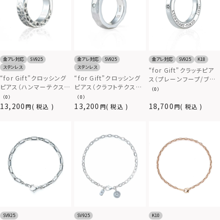
金アレ対応
SV925
金アレ対応
SV925
金アレ対応
SV925
K18
ステンレス
ステンレス
“for Gift”クラッチピア
“for Gift”クロッシング
“for Gift”クロッシング
ス（プレーンフープ/ブラ
ピアス（ハンマーテクスチ
ピアス（クラフトテクスチ
ックジルコニア）/シルバ
（0）
ャー）/シルバー925
ャー）/シルバー925
ー925
（0）
（0）
13,200
13,200
18,700
税込
税込
税込
SV925
SV925
K10