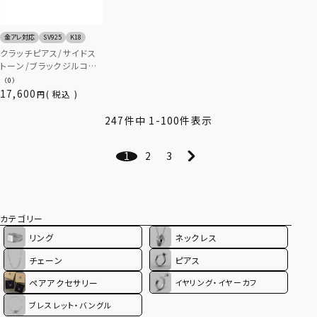
金アレ対応
SV925
K18
クラッチピアス/サイドス
トーン/ブラックジルコニ
ア/シルバー925
（0）
17,600
税込
247
件中
1
-
100
件表示
1
2
3
カテゴリー
リング
ネックレス
チェーン
ピアス
ペアアクセサリー
イヤリング・イヤーカフ
ブレスレット・バングル