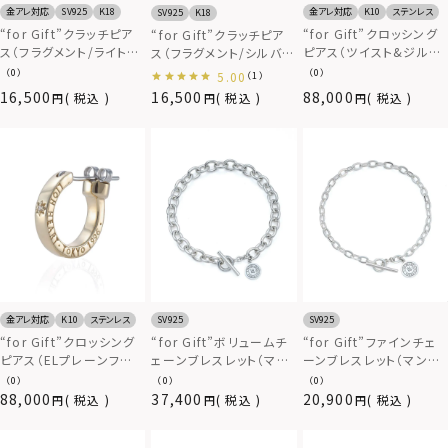
金アレ対応
SV925
K18
金アレ対応
K10
ステンレス
SV925
K18
“for Gift”クラッチピア
“for Gift”クロッシング
“for Gift”クラッチピア
ス（フラグメント/ライトブ
ピアス（ツイスト&ジルコ
ス（フラグメント/シルバ
ラック/M SIZE）/シルバ
ニア）/K10ゴールド
ー/L SIZE）/シルバー
（0）
（0）
5.00
（1）
ー925
925
16,500
16,500
88,000
税込
税込
税込
金アレ対応
K10
ステンレス
SV925
SV925
“for Gift”クロッシング
“for Gift”ボリュームチ
“for Gift”ファインチェ
ピアス（ELプレーンフー
ェーンブレスレット（マン
ーンブレスレット（マンテ
プ/S SIZE）/K10ゴール
テル/LOGO）/シルバー
ル/LOGO）/シルバー925
（0）
（0）
（0）
ド
925
88,000
37,400
20,900
税込
税込
税込