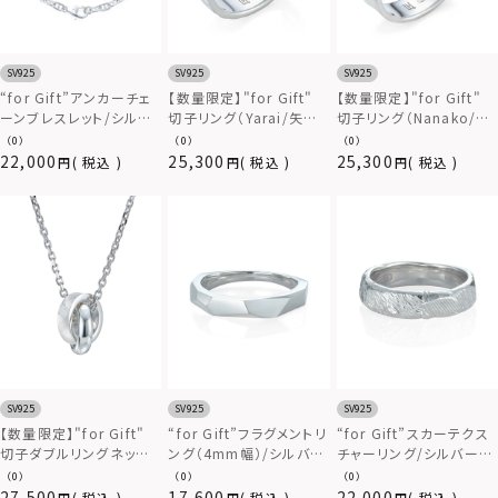
SV925
SV925
SV925
“for Gift”アンカーチェ
【数量限定】"for Gift"
【数量限定】"for Gift"
ーンブレスレット/シルバ
切子リング（Yarai/矢
切子リング（Nanako/魚
ー925
来）/シルバー925
子）/シルバー925
（0）
（0）
（0）
22,000
25,300
25,300
税込
税込
税込
SV925
SV925
SV925
【数量限定】"for Gift"
“for Gift”フラグメントリ
“for Gift”スカーテクス
切子ダブルリングネック
ング（4mm幅）/シルバー
チャーリング/シルバー
レス（Nanako/魚子）/シ
925
925
（0）
（0）
（0）
ルバー925
27,500
17,600
22,000
税込
税込
税込