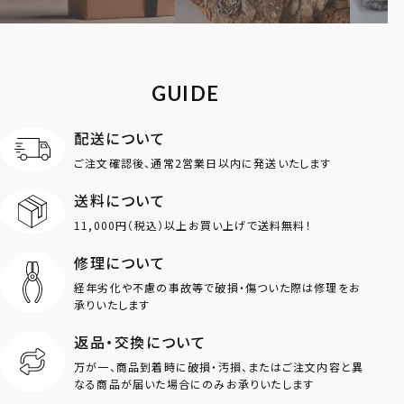
ダブルリング
プレート
ライオン
ハート
GUIDE
ロゴ
アニマル
配送について
ご注文確認後、通常2営業日以内に発送いたします
クラウン
クロス
送料について
11,000円（税込）以上お買い上げで送料無料！
コイン
フェザー
修理について
スター
ホースシュー
経年劣化や不慮の事故等で破損・傷ついた際は修理をお
承りいたします
ストーン
誕生石
返品・交換について
万が一、商品到着時に破損・汚損、またはご注文内容と異
アラベスク
スクロール
なる商品が届いた場合にのみお承りいたします