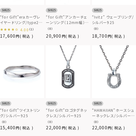
SV925
SV925
SV925
“for Gift”eraカーヴレ
“for Gift”アンカーチェ
“Ivitz” ウェーブリング/
イヤードリング/type2/
ーンリング（12mm幅）/
シルバー925
シルバー925
シルバー925
（0）
（0）
4.00
（1）
17,600
20,900
18,700
税込
税込
税込
SV925
SV925
SV925
“for Gift”ツイストリン
“for Gift”ロゴタグネッ
“HAWAIIAN”ホースシュ
グ/シルバー925
クレス/シルバー925
ーネックレス/シルバー
925
（0）
（0）
（0）
15,400
22,000
22,000
税込
税込
税込