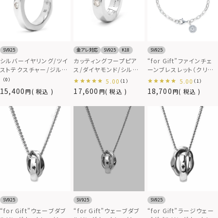
SV925
金アレ対応
SV925
K18
SV925
シルバーイヤリング/ツイ
カッティングフープピア
“for Gift”ファインチェ
ストテクスチャー/ジルコ
ス/ダイヤモンド/シルバ
ーンブレスレット（クリッ
ニア/シルバー925
ー/シルバー925
プ/LOGO）/シルバー925
（0）
5.00
5.00
（1）
（1）
15,400
17,600
18,700
税込
税込
税込
SV925
SV925
SV925
“for Gift”ウェーブダブ
“for Gift”ウェーブダブ
“for Gift”ラージウェー