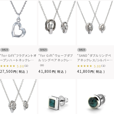
SV925
SV925
SV925
“for Gift”フラグメントオ
“for Gift”ウェーブダブ
“SAND”ダブルリングペ
ープンハートネックレス/
ルリングペアネックレス/
アネックレス/シルバー
シルバー925
シルバー925
925
（0）
5.00
5.00
（1）
（1）
27,500
41,800
41,800
税込
税込
税込