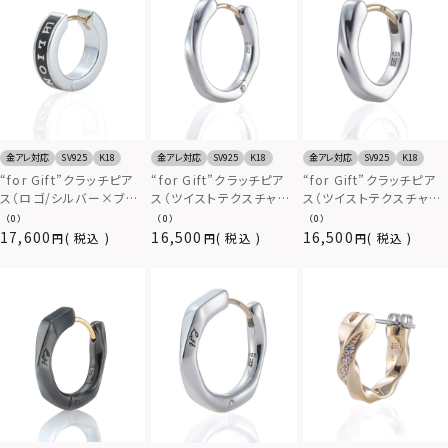
金アレ対応
SV925
K18
金アレ対応
SV925
K18
金アレ対応
SV925
K18
“for Gift”クラッチピア
“for Gift”クラッチピア
“for Gift”クラッチピア
ス（ロゴ/シルバー×ブラ
ス（ツイストテクスチャ
ス（ツイストテクスチャ
ック）/シルバー925
ー/シルバー/L SIZE）/シ
ー/シルバー/S SIZE）/シ
（0）
（0）
（0）
ルバー925
ルバー925
17,600
16,500
16,500
税込
税込
税込