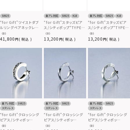
SV925
金アレ対応
SV925
K18
金アレ対応
SV925
K18
“for Gift”ツイストダブ
“for Gift”スタッズピア
“for Gift”スタッズピア
ルリングペアネックレス/
ス/シティポップ“TYPE
ス/シティポップ“TYPE
シルバー925
H”/シルバー925
G”/シルバー925
（0）
（0）
（0）
41,800
13,200
13,200
税込
税込
税込
金アレ対応
SV925
金アレ対応
SV925
金アレ対応
SV925
ステンレス
ステンレス
ステンレス
“for Gift”クロッシング
“for Gift”クロッシング
“for Gift”クロッシング
ピアス/シティポッ
ピアス/シティポッ
ピアス/シティポッ
プ“TYPE J”/シルバー
プ“TYPE B”/シルバー
プ“TYPE D”/シルバー
（0）
（0）
（0）