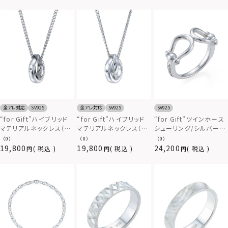
金アレ対応
SV925
金アレ対応
SV925
SV925
“for Gift”ハイブリッド
“for Gift”ハイブリッド
“for Gift”ツインホース
マテリアルネックレス（ラ
マテリアルネックレス（ラ
シューリング/シルバー
ージウェーブダブルリン
ージウェーブダブルリン
925
（0）
（0）
（0）
グ｜シルバー×ライトブ
グ｜シルバー）/シルバー
19,800
19,800
24,200
税込
税込
税込
ラック）/シルバー925＆サ
925＆サージカルステン
ージカルステンレス
レス