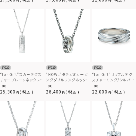
SV925
SV925
SV925
“for Gift”スカーテクス
“HOWL”タテガミカービ
“for Gift”リップルテク
チャープレートネックレ
ングダブルリングネックレ
スチャーリング/シルバー
ス/シルバー925
ス/シルバー925
925
（0）
（0）
（0）
25,300
26,400
22,000
税込
税込
税込