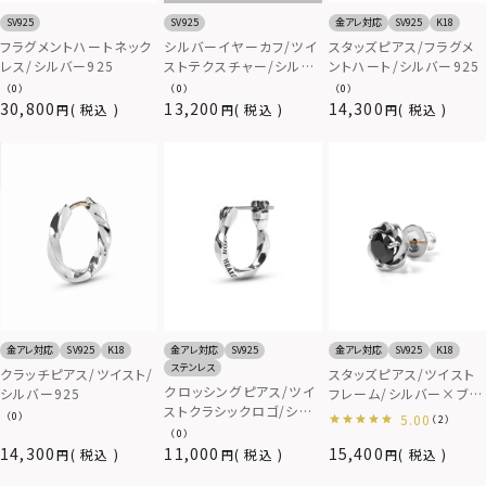
SV925
SV925
金アレ対応
SV925
K18
フラグメントハートネック
シルバーイヤーカフ/ツイ
スタッズピアス/フラグメ
レス/シルバー925
ストテクスチャー/シルバ
ントハート/シルバー925
ー925
（0）
（0）
（0）
30,800
13,200
14,300
税込
税込
税込
金アレ対応
SV925
K18
金アレ対応
SV925
金アレ対応
SV925
K18
ステンレス
クラッチピアス/ツイスト/
スタッズピアス/ツイスト
クロッシングピアス/ツイ
シルバー925
フレーム/シルバー×ブラ
ストクラシックロゴ/シル
ックジルコニア/シルバー
（0）
5.00
（2）
バー925
925
（0）
14,300
11,000
15,400
税込
税込
税込