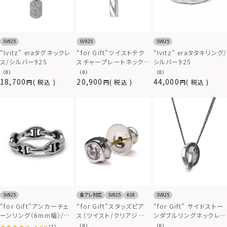
SV925
SV925
SV925
“Ivitz” eraタグネックレ
“for Gift”ツイストテク
“Ivitz” eraタタキリング/
ス/シルバー925
スチャープレートネックレ
シルバー925
ス/シルバー925
（0）
（0）
（0）
18,700
20,900
44,000
税込
税込
税込
SV925
金アレ対応
SV925
K18
SV925
“for Gift”アンカーチェ
“for Gift”スタッズピア
“for Gift” サイドストー
ーンリング（6mm幅）/シ
ス（ツイスト/クリアジル
ンダブルリングネックレ
ルバー925
コニア）/シルバー925
ス/シルバー925
（0）
（0）
（1）