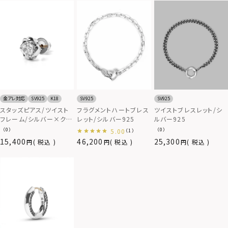
金アレ対応
SV925
K18
SV925
SV925
スタッズピアス/ツイスト
フラグメントハートブレス
ツイストブレスレット/シ
フレーム/シルバー×クリ
レット/シルバー925
ルバー925
アジルコニア/シルバー
（0）
（0）
5.00
（1）
925
15,400
46,200
25,300
税込
税込
税込