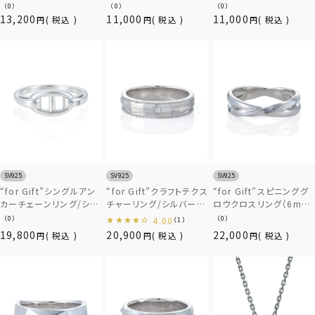
ー）/シルバー925
ルバー925
ャー）/シルバー925
（0）
（0）
（0）
13,200
11,000
11,000
税込
税込
税込
SV925
SV925
SV925
“for Gift”シングルアン
“for Gift”クラフトテクス
“for Gift”スピニンググ
カーチェーンリング/シル
チャーリング/シルバー
ロウクロスリング（6mm
バー925
925
幅）/シルバー925
（0）
（0）
4.00
（1）
19,800
20,900
22,000
税込
税込
税込