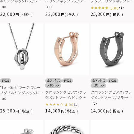
ルリングネックレス/シル
ルリングネックレス/シル
ブダブルリングネックレ
バー×ライトブラック/喜
バー/喜平チェーン/シル
ス/シルバー×ライトブラ
（0）
（0）
5.00
（1）
平チェーン/シルバー925
バー925
ック/喜平チェーン/シル
22,000
22,000
25,300
税込
税込
税込
バー925
SV925
金アレ対応
SV925
金アレ対応
SV925
ステンレス
ステンレス
“for Gift”ラージウェー
クロッシングピアス/フラ
クロッシングピアス/フラ
ブダブルリングネックレ
グメントフープ/ピンクゴ
グメントフープ/ブラック/
ス/シルバー/喜平チェー
（0）
ールド/シルバー925
シルバー925
ン/シルバー925
（0）
4.00
（1）
25,300
14,300
14,300
税込
税込
税込