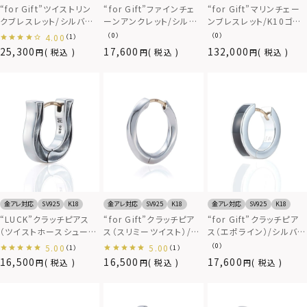
“for Gift”ツイストリン
“for Gift”ファインチェ
“for Gift”マリンチェー
クブレスレット/シルバー
ーンアンクレット/シルバ
ンブレスレット/K10ゴー
925
ー925
ルド
（0）
（0）
4.00
（1）
25,300
17,600
132,000
税込
税込
税込
金アレ対応
SV925
K18
金アレ対応
SV925
K18
金アレ対応
SV925
K18
“LUCK”クラッチピアス
“for Gift”クラッチピア
“for Gift”クラッチピア
（ツイストホースシュー）/
ス（スリミーツイスト）/シ
ス（エポライン）/シルバー
シルバー925
ルバー925
925
（0）
5.00
5.00
（1）
（1）
16,500
16,500
17,600
税込
税込
税込