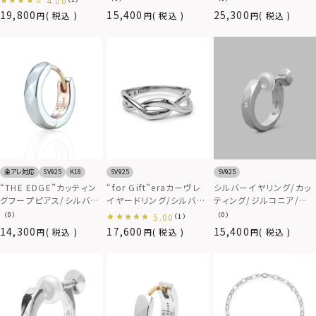
4.00
19,800
15,400
25,300
税込
税込
税込
金アレ対応
SV925
K18
SV925
SV925
“THE EDGE”カッティン
“for Gift”eraカーヴレ
シルバーイヤリング/カッ
グフープピアス/シルバー
イヤードリング/シルバー
ティング/ジルコニア/シ
×ピンクゴールド/シルバ
925
ルバー925
（0）
（0）
5.00
（1）
ー925
14,300
17,600
15,400
税込
税込
税込