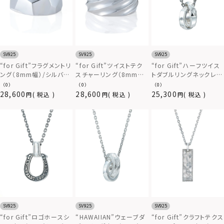
SV925
SV925
SV925
“for Gift”フラグメントリ
“for Gift”ツイストテク
“for Gift”ハーフツイス
ング（8mm幅）/シルバー
スチャーリング（8mm
トダブルリングネックレ
925
幅）/シルバー925
ス/シルバー925
（0）
（0）
（0）
28,600
28,600
25,300
税込
税込
税込
SV925
SV925
SV925
“for Gift”ロゴホースシ
“HAWAIIAN”ウェーブダ
“for Gift”クラフトテクス