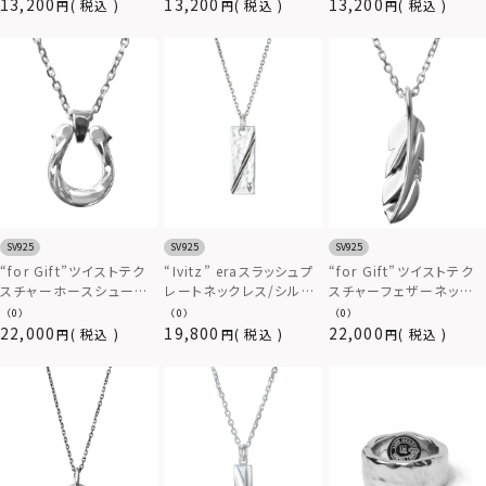
925
925
925
13,200
13,200
13,200
税込
税込
税込
SV925
SV925
SV925
“for Gift”ツイストテク
“Ivitz” eraスラッシュプ
“for Gift”ツイストテク
スチャーホースシューネ
レートネックレス/シルバ
スチャーフェザーネック
ックレス/シルバー925
ー925
レス/シルバー925
（0）
（0）
（0）
22,000
19,800
22,000
税込
税込
税込