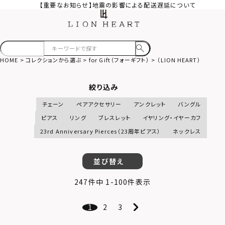
【重要なお知らせ】地震の影響による配送遅延について
HOME
コレクションから選ぶ
for Gift（フォーギフト）
（LION HEART）
絞り込み
チェーン
ペアアクセサリー
アンクレット
バングル
ピアス
リング
ブレスレット
イヤリング・イヤーカフ
23rd Anniversary Pierces（23周年ピアス）
ネックレス
並び替え
247
件中
1
-
100
件表示
1
2
3