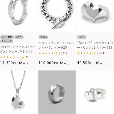
金アレ対応
SV925
SV925
SV925
ステンレス
クラシックチェーンブレス
“for Gift”フラグメントハ
クロッシングピアス/フラ
レット/シルバー925
ートリング/シルバー925
グメントフープ/シルバー/
5.00
5.00
（1）
（1）
シルバー925
4.00
（2）
14,300
110,000
49,500
税込
税込
税込