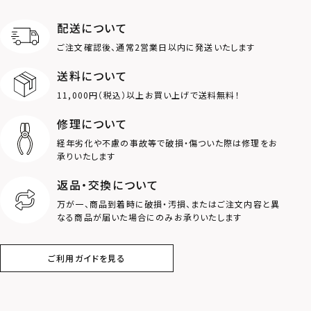
ロゴ
アニマル
配送について
ご注文確認後、通常2営業日以内に発送いたします
クラウン
クロス
送料について
11,000円（税込）以上お買い上げで送料無料！
コイン
フェザー
修理について
スター
ホースシュー
経年劣化や不慮の事故等で破損・傷ついた際は修理をお
承りいたします
ストーン
誕生石
返品・交換について
万が一、商品到着時に破損・汚損、またはご注文内容と異
アラベスク
スクロール
なる商品が届いた場合にのみお承りいたします
フラワー
ハワイアン
ご利用ガイドを見る
タテガミ