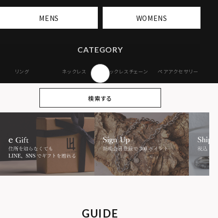
MENS
WOMENS
CATEGORY
リング
ネックレス
ネックレスチェーン
ペアアクセサリー
ピアス
イヤリング・イヤー
ブレスレット
バングル
検索する
カフ
アンクレット
オンラインストア
ギフトボックス
パーツ
限定
MOTIF
ダブルリング
プレート
ライオン
ハート
GUIDE