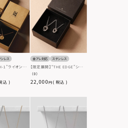
テンレス
金アレ対応
ステンレス
H-1”ライオンコ
【限定展開】“THE EDGE”シグ
レス/サージカル
ネチャーカッティングダブルリン
（0）
属アレルギー対
グペアネックレス/スペシャルパ
22,000
税込
税込
ッケージ/サージカルステンレス
（金属アレルギー対応）