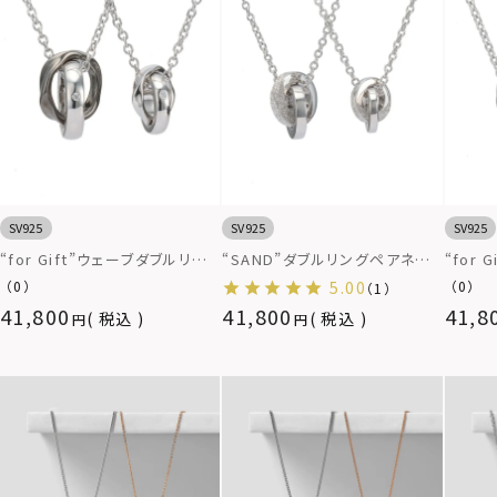
SV925
SV925
SV925
“for Gift”ウェーブダブルリン
“SAND”ダブルリングペアネッ
“for
グペアネックレス/シルバー925
クレス/シルバー925
ペアネ
（0）
5.00
（0）
（1）
41,800
41,800
41,8
税込
税込