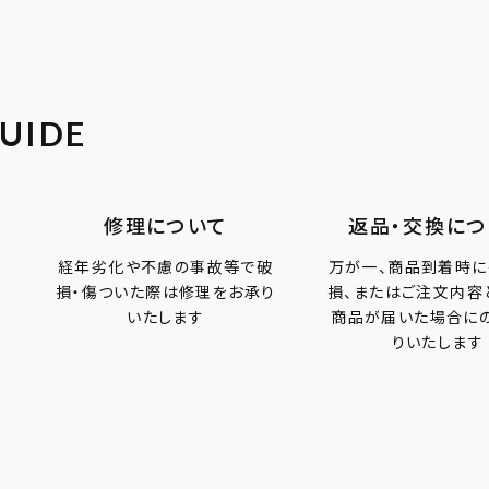
ン
誕生石
アラベスク
アン
タテガミ
UIDE
OLOR
修理について
返品・交換につ
経年劣化や不慮の事故等で破
万が一、商品到着時に
損・傷ついた際は修理をお承り
損、またはご注文内容
いたします
商品が届いた場合に
りいたします