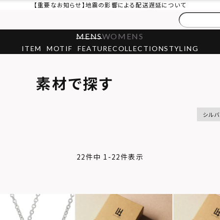
【重要なお知らせ】地震の影響による配送遅延について
MENS
WOMENS
ITEM
MOTIF
FEATURE
COLLECTION
STYLING
素材で探す
シル
22
件中
1
-
22
件表示