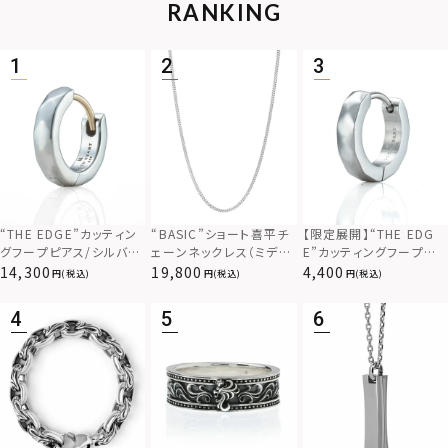
RANKING
“THE EDGE”カッティン
“BASIC”ショート喜平チ
【限定展開】“THE EDG
グフープピアス/シルバー
ェーンネックレス（ミディ
E”カッティングフープピ
925
アム）/シルバー925
アス/サージカルステンレ
14,300
19,800
4,400
(税込)
(税込)
(税込)
ス（金属アレルギー対応）