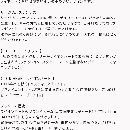
ディネートに合わせやすい使い勝手のいいデザインです。
サージカルステンレス
サージカルステンレスは肌に優しく、デイリーユースにぴったりな素材。
金属アレルギーの方でも使用していただけるので、自分用だけでなくプ
レゼントとしても安心してお選びいただけます。
水や汗にも強く錆びにくく、変色もしにくいのでお手入れの手間もほとん
どかかりません。
【LH-1-エルエイチワン-】
「初めて着けるアクセサリーがライオンハートである様に」という想いか
ら生まれた、ファッション・スタイル・シーンを選ばないデイリーユースな
コレクション。
【LION HEART-ライオンハート-】
1996年から続くドメスティックブランド。
ブランドコンセプトは『常に変化を恐れず 新たな価値観をシェアし続け
る アクセサリーブランド。』
ブランドの歴史
ライオンハートのブランドネームは、英国王朝リチャード1世”The Lion
Hearted”にちなんで名づけられた。
冒険好きで、派手な行動を好む一方、市民から硬い忠誠心をささげられ
るほどの熱い心の持ち主だった「獅子心王」。