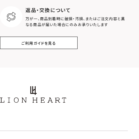
返品・交換について
クラウン
クロス
万が一、商品到着時に破損・汚損、またはご注文内容と異
なる商品が届いた場合にのみお承りいたします
コイン
フェザー
ご利用ガイドを見る
スター
ホースシュー
ストーン
誕生石
アラベスク
スクロール
フラワー
ハワイアン
タテガミ
PRICE