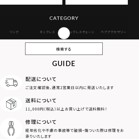
CATEGORY
リング
ネックレス
ネックレスチェーン
ペアアクセサリー
ピアス
イヤリング・イヤー
ブレスレット
バングル
検索する
カフ
GUIDE
アンクレット
オンラインストア
ギフトボックス
パーツ
限定
配送について
MOTIF
ご注文確認後、通常2営業日以内に発送いたします
送料について
ダブルリング
プレート
11,000円（税込）以上お買い上げで送料無料！
ライオン
ハート
修理について
経年劣化や不慮の事故等で破損・傷ついた際は修理をお
ロゴ
アニマル
承りいたします