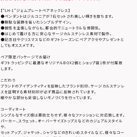
【“LH-1”ジェムプレートペアネックレス】
●ペンダントはジルコニアが7石セットされ美しい輝きを放ちます。
●無駄な装飾を省いたシンプルデザイン。
●個性を主張しながらも、都会的でニュートラルな雰囲気。
●はじめて着ける方に安心なサージカルステンレス素材で製作。
●記念日やクリスマスなどのギフトシーズンにペアアクセやプレゼントと
してもオススメです。
ペア限定パッケージでお届け
ギフトラッピングに最適なオリジナルBOX2個とショップ袋1枚が付属致
します。
こだわり
ブランドのアイデンティティを反映したブランド刻印、サージカルステンレ
スを証明する素材刻印が必ず商品に反映されています。
細やかな部分も妥協しないモノづくりを行っています。
コーディネート
シンプルなサイズ感は悪目立ちせず、様々なファッションに対応致します。
パーカー、スウェット、オーバーサイズトップスなどのカジュアルスタイル
や、
セットアップ、ジャケット、シャツなどのきれいめスタイルなど、様々なコー