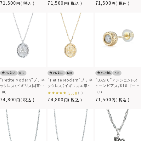
71,500
71,500
71,500
税込
税込
税込
金アレ対応
K10
金アレ対応
K10
金アレ対応
K18
“Petite Modern”プチネ
“Petite Modern”プチネ
“BASIC”アンシェントス
ックレス（イギリス国章コ
ックレス（イギリス国章コ
トーンピアス/K18ゴール
イン/ホワイトゴール
イン/イエローゴール
ド
（0）
（0）
5.00
（1）
ド）/K10ゴールド
ド）/K10ゴールド
74,800
74,800
71,500
税込
税込
税込