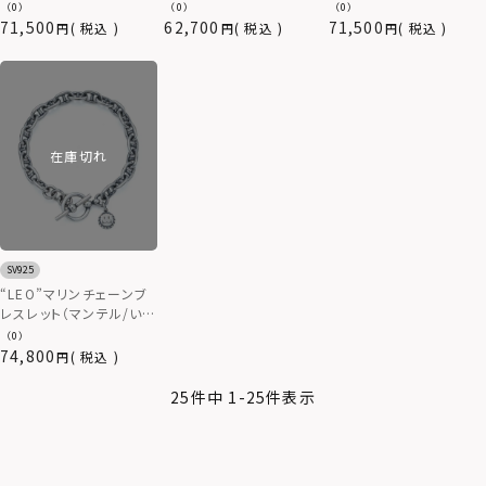
シルバー925
925
（0）
（0）
（0）
71,500
62,700
71,500
税込
税込
税込
在庫切れ
SV925
“LEO”マリンチェーンブ
レスレット（マンテル/いぶ
し仕上げ）/シルバー925
（0）
74,800
税込
25
件中
1
-
25
件表示