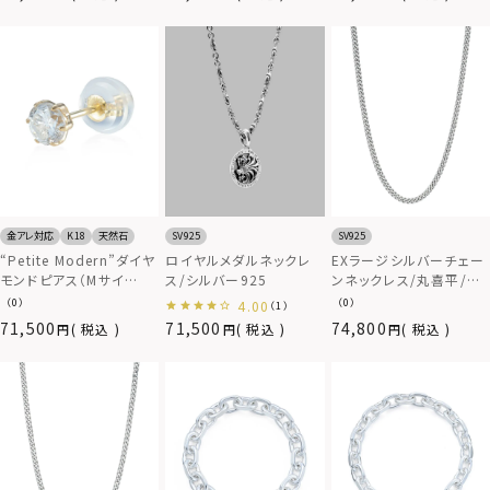
SV925
金アレ対応
K18
天然石
SV925
ロイヤルメダルネックレ
“Petite Modern”ダイヤ
EXラージシルバーチェー
ス/シルバー925
モンドピアス（Mサイ
ンネックレス/丸喜平/シ
ズ/0.25CT）/K18ゴール
ルバー925
（0）
（0）
4.00
（1）
ド
71,500
71,500
74,800
税込
税込
税込