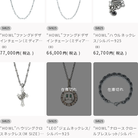
SV925
SV925
SV925
“HOWL”ファングドデザ
“HOWL”ファングドデザ
“HOWL”ハウルネックレ
インチェーン（ミディア
インチェーン（ミディア
ス/シルバー925
ム/60cm）/シルバー925
ム/50cm）/シルバー925
（0）
（0）
（0）
77,000
66,000
62,700
税込
税込
税込
在庫切れ
在庫切れ
SV925
SV925
SV925
“HOWL”ハウリングクロ
“LEO”ジェムネックレス/
“HOWL”ナロースクロー
スネックレス（M SIZE）/
シルバー925
ルブレスレット/シルバー