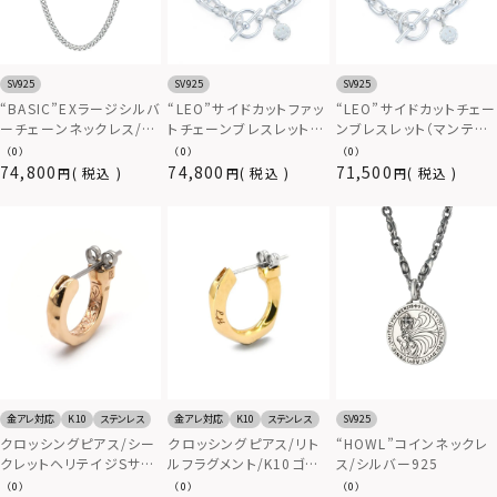
SV925
SV925
SV925
“BASIC”EXラージシルバ
“LEO”サイドカットファッ
“LEO”サイドカットチェー
ーチェーンネックレス/カ
トチェーンブレスレット
ンブレスレット（マンテル/
ット喜平/シルバー925
（マンテル/いぶし無し）/
いぶし無し）/シルバー
（0）
（0）
（0）
シルバー925
925
74,800
74,800
71,500
税込
税込
税込
金アレ対応
K10
ステンレス
金アレ対応
K10
ステンレス
SV925
クロッシングピアス/シー
クロッシングピアス/リト
“HOWL”コインネックレ
クレットヘリテイジSサイ
ルフラグメント/K10ゴー
ス/シルバー925
ズ/K10ゴールド
ルド
（0）
（0）
（0）