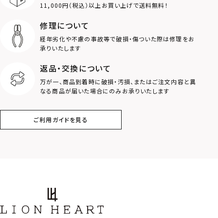
11,000円（税込）以上お買い上げで送料無料！
コイン
フェザー
修理について
スター
ホースシュー
経年劣化や不慮の事故等で破損・傷ついた際は修理をお
承りいたします
ストーン
誕生石
返品・交換について
万が一、商品到着時に破損・汚損、またはご注文内容と異
アラベスク
スクロール
なる商品が届いた場合にのみお承りいたします
フラワー
ハワイアン
ご利用ガイドを見る
タテガミ
PRICE
〜