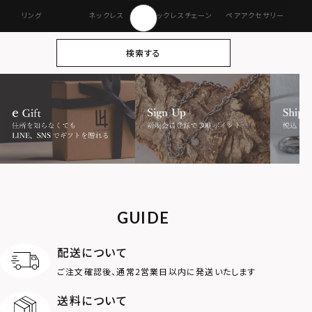
リング
ネックレス
ネックレスチェーン
ペアアクセサリー
ピアス
イヤリング・イヤー
ブレスレット
バングル
検索する
カフ
アンクレット
オンラインストア
ギフトボックス
パーツ
限定
MOTIF
ダブルリング
プレート
ライオン
ハート
GUIDE
ロゴ
アニマル
配送について
ご注文確認後、通常2営業日以内に発送いたします
クラウン
クロス
送料について