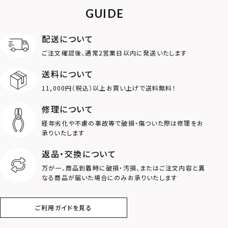
ライオン
ハート
GUIDE
ロゴ
アニマル
配送について
ご注文確認後、通常2営業日以内に発送いたします
クラウン
クロス
送料について
11,000円（税込）以上お買い上げで送料無料！
コイン
フェザー
修理について
スター
ホースシュー
経年劣化や不慮の事故等で破損・傷ついた際は修理をお
承りいたします
ストーン
誕生石
返品・交換について
万が一、商品到着時に破損・汚損、またはご注文内容と異
アラベスク
スクロール
なる商品が届いた場合にのみお承りいたします
フラワー
ハワイアン
ご利用ガイドを見る