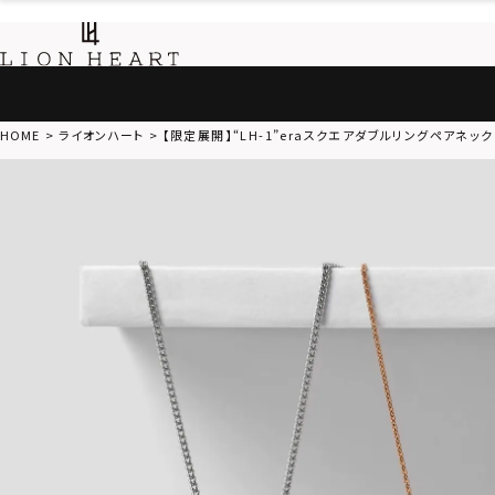
HOME
ライオンハート
【限定展開】“LH-1”eraスクエアダブルリングペアネ