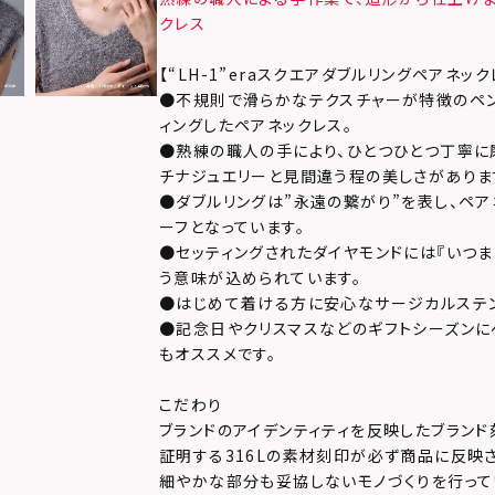
クレス
【“LH-1”eraスクエアダブルリングペアネック
●不規則で滑らかなテクスチャーが特徴のペン
ィングしたペアネックレス。
●熟練の職人の手により、ひとつひとつ丁寧に
チナジュエリーと見間違う程の美しさがありま
●ダブルリングは”永遠の繋がり”を表し、ペ
ーフとなっています。
●セッティングされたダイヤモンドには『いつ
う意味が込められています。
●はじめて着ける方に安心なサージカルステ
●記念日やクリスマスなどのギフトシーズンに
もオススメです。
こだわり
ブランドのアイデンティティを反映したブランド
証明する316Lの素材刻印が必ず商品に反映
細やかな部分も妥協しないモノづくりを行って