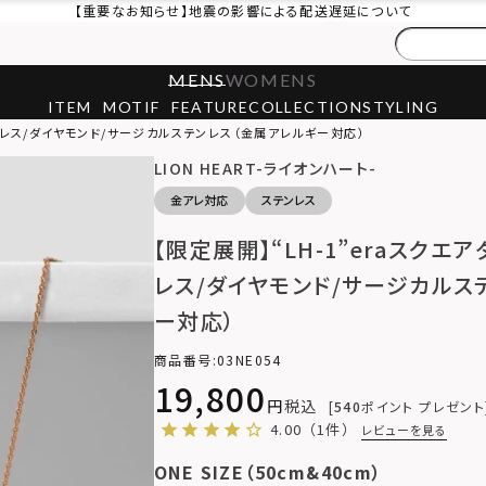
【重要なお知らせ】地震の影響による配送遅延について
MENS
WOMENS
ITEM
MOTIF
FEATURE
COLLECTION
STYLING
ックレス/ダイヤモンド/サージカルステンレス（金属アレルギー対応）
LION HEART-ライオンハート-
金アレ対応
ステンレス
【限定展開】“LH-1”eraスクエ
レス/ダイヤモンド/サージカルス
ー対応）
商品番号
03NE054
19,800
税込
540
ポイント プレゼント
4.00
（1件）
レビューを見る
ONE SIZE（50cm&40cm）