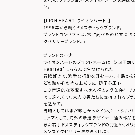
ン。
【LION HEART-ライオンハート-】
1996年から続くドメスティックブランド。
ブランドコンセプトは『常に変化を恐れず 新た
クセサリーブランド。』
ブランドの歴史
ライオンハートのブランドネームは、英国王朝リチャ
Hearted”にちなんで名づけられた。
冒険好きで、派手な行動を好む一方、市民か
どの熱い心の持ち主だった「獅子心王」。
この普遍的な敬愛すべき人柄のような存在で
でも忘れない、大人の男たちに支持されるブラ
を込めて。
当時としてはまだ珍しかったインポートシルバ
ョップとして、海外の新進デザイナー達の作品
また若手ドメスティックブランドの発掘や、オリ
メンズアクセサリー界を牽引した。