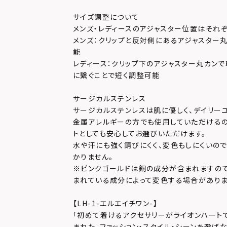
サイズ調整について
メンズ・レディースのアジャスター位置はそれぞ
メンズ：クリップと反対側にあるアジャスター
能
レディース：クリップ下のアジャスター丸カンで
に繋ぐことで短く調整可能
サージカルステンレス
サージカルステンレスは肌に優しく、デイリー
金属アレルギーの方でも使用していただけるの
トとしても安心してお選びいただけます。
水や汗にも強く錆びにくく、変色もしにくいの
かりません。
※ピンクゴールドは銅の成分が含まれますの
まれている成分によって変色する場合がありま
【LH-1-エルエイチワン-】
「初めて着けるアクセサリーがライオンハート
まれた、ファッション・スタイル・シーンを選ば