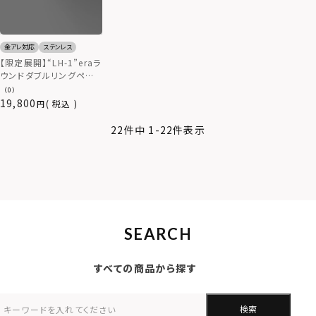
金アレ対応
ステンレス
【限定展開】“LH-1”eraラ
ウンドダブルリングペア
ネックレス/ダイヤモンド/
（0）
サージカルステンレス（金
19,800
税込
属アレルギー対応）
22
件中
1
-
22
件表示
SEARCH
すべての商品から探す
検索