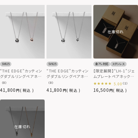
在庫切れ
SV925
SV925
金アレ対応
ステンレス
“THE EDGE”カッティン
“THE EDGE”カッティン
【限定展開】“LH-1”ジェ
グダブルリングペアネッ
グダブルリングペアネッ
ムプレートペアネックレ
クレス/ライトブラック&ピ
クレス/シルバー925
ス/サージカルステンレス
（0）
（0）
5.00
（1）
ンク/シルバー925
（金属アレルギー対応）
41,800
41,800
16,500
税込
税込
税込
在庫切れ