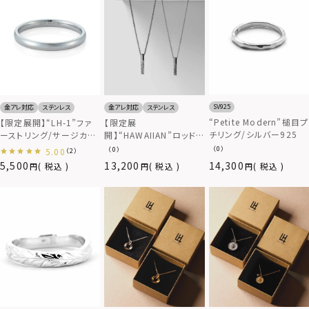
SV925
金アレ対応
ステンレス
金アレ対応
ステンレス
“Petite Modern”槌目プ
【限定展開】“LH-1”ファ
【限定展
チリング/シルバー925
ーストリング/サージカル
開】“HAWAIIAN”ロッド
ステンレス（金属アレルギ
ペアネックレス/サージカ
（0）
（0）
5.00
（2）
ー対応）
ルステンレス（金属アレル
5,500
13,200
14,300
税込
税込
税込
ギー対応）