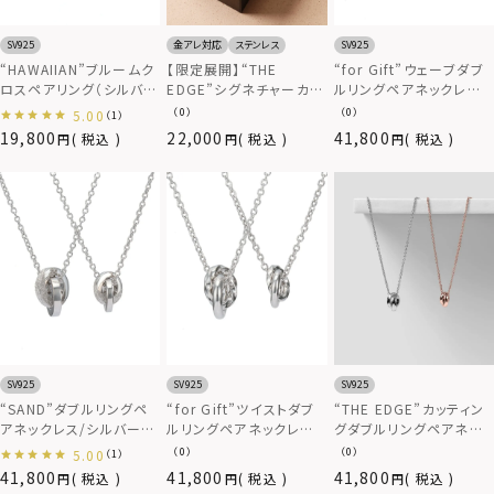
SV925
金アレ対応
ステンレス
SV925
“HAWAIIAN”ブルームク
【限定展開】“THE
“for Gift”ウェーブダブ
ロスペアリング（シルバー
EDGE”シグネチャーカッ
ルリングペアネックレス/
×ピンク）/シルバー925
ティングダブルリングペア
シルバー925
（0）
（0）
5.00
（1）
ネックレス/スペシャルパ
19,800
22,000
41,800
税込
税込
税込
ッケージ/サージカルステ
ンレス（金属アレルギー
対応）
SV925
SV925
SV925
“SAND”ダブルリングペ
“for Gift”ツイストダブ
“THE EDGE”カッティン
アネックレス/シルバー
ルリングペアネックレス/
グダブルリングペアネッ
925
シルバー925
クレス/シルバー&ピン
（0）
（0）
5.00
（1）
ク/シルバー925
41,800
41,800
41,800
税込
税込
税込