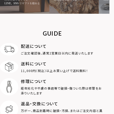
MOTIF
ダブルリング
プレート
ライオン
ハート
GUIDE
ロゴ
アニマル
配送について
ご注文確認後、通常2営業日以内に発送いたします
クラウン
クロス
送料について
11,000円（税込）以上お買い上げで送料無料！
コイン
フェザー
修理について
スター
ホースシュー
経年劣化や不慮の事故等で破損・傷ついた際は修理をお
承りいたします
ストーン
誕生石
返品・交換について
万が一、商品到着時に破損・汚損、またはご注文内容と異
アラベスク
スクロール