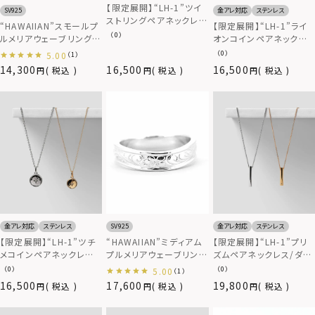
【限定展開】“LH-1”ツイ
SV925
金アレ対応
ステンレス
ストリングペアネックレ
“HAWAIIAN”スモールプ
【限定展開】“LH-1”ライ
ス/サージカルステンレス
（0）
ルメリアウェーブリング/
オンコインペアネックレ
（金属アレルギー対応）
シルバー925
ス/サージカルステンレス
（0）
5.00
（1）
（金属アレルギー対応）
14,300
16,500
16,500
税込
税込
税込
金アレ対応
ステンレス
金アレ対応
ステンレス
SV925
【限定展開】“LH-1”ツチ
【限定展開】“LH-1”プリ
“HAWAIIAN”ミディアム
メコインペアネックレス
ズムペアネックレス/ダイ
プルメリアウェーブリン
（ダイヤモンド）/サージカ
ヤモンド/サージカルステ
グ/シルバー925
（0）
（0）
5.00
（1）
ルステンレス（金属アレル
ンレス（金属アレルギー
16,500
17,600
19,800
税込
税込
税込
ギー対応）
対応）