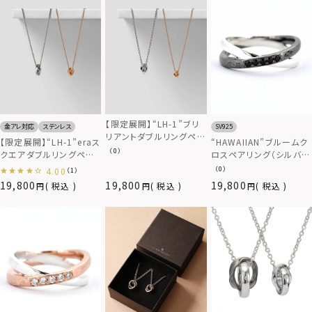
【限定展開】“LH-1”ブリ
金アレ対応
ステンレス
SV925
リアントダブルリングペア
【限定展開】“LH-1”eraス
“HAWAIIAN”ブルームク
ネックレス（ダイヤモン
（0）
クエアダブルリングペア
ロスペアリング（シルバー
ド）/サージカルステンレ
ネックレス/ダイヤモンド/
×ブラック）/シルバー
（0）
4.00
（1）
ス（金属アレルギー対応）
サージカルステンレス（金
925
19,800
19,800
19,800
税込
税込
税込
属アレルギー対応）