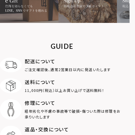
MOTIF
ダブルリング
プレート
ライオン
ハート
GUIDE
ロゴ
アニマル
配送について
ご注文確認後、通常2営業日以内に発送いたします
クラウン
クロス
送料について
11,000円（税込）以上お買い上げで送料無料！
コイン
フェザー
修理について
スター
ホースシュー
経年劣化や不慮の事故等で破損・傷ついた際は修理をお
承りいたします
ストーン
誕生石
返品・交換について