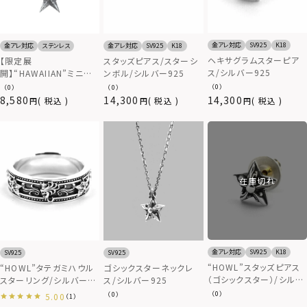
金アレ対応
SV925
K18
金アレ対応
ステンレス
金アレ対応
SV925
K18
ヘキサグラムスターピア
【限定展
スタッズピアス/スターシ
ス/シルバー925
開】“HAWAIIAN”ミニスタ
ンボル/シルバー925
ーネックレス/サージカル
（0）
（0）
（0）
ステンレス（金属アレルギ
8,580
14,300
14,300
税込
税込
税込
ー対応）
在庫切れ
金アレ対応
SV925
K18
SV925
SV925
“HOWL”スタッズピアス
“HOWL”タテガミハウル
ゴシックスターネックレ
（ゴシックスター）/シルバ
スターリング/シルバー
ス/シルバー925
ー925
925
（0）
（0）
5.00
（1）