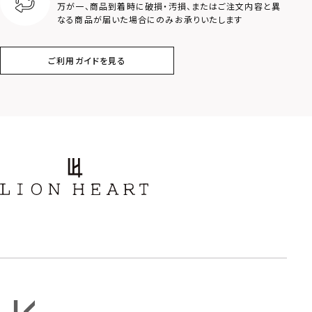
万が一、商品到着時に破損・汚損、またはご注文内容と異
アラベスク
スクロール
なる商品が届いた場合にのみお承りいたします
フラワー
ハワイアン
ご利用ガイドを見る
タテガミ
PRICE
〜
COLOR