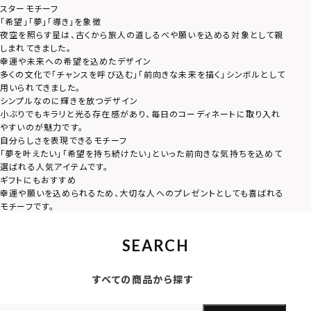
スターモチーフ
「希望」「夢」「導き」を象徴
夜空を照らす星は、古くから旅人の道しるべや願いを込める対象として親
しまれてきました。
幸運や未来への希望を込めたデザイン
多くの文化で「チャンスを呼び込む」「前向きな未来を描く」シンボルとして
用いられてきました。
シンプルなのに輝きを放つデザイン
小ぶりでもキラリと光る存在感があり、毎日のコーディネートに取り入れ
やすいのが魅力です。
自分らしさを表現できるモチーフ
「夢を叶えたい」「希望を持ち続けたい」といった前向きな気持ちを込めて
選ばれる人気アイテムです。
ギフトにもおすすめ
幸運や願いを込められるため、大切な人へのプレゼントとしても喜ばれる
モチーフです。
SEARCH
すべての商品から探す