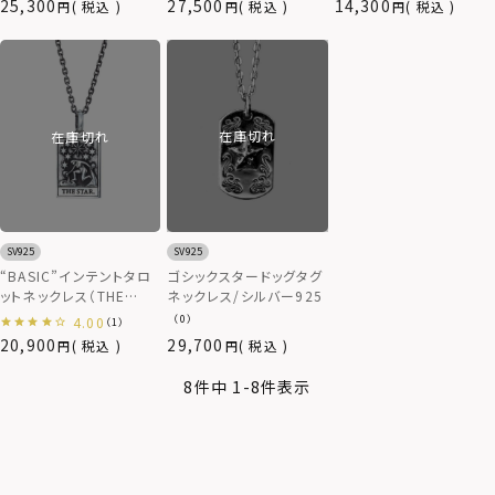
25,300
27,500
14,300
税込
税込
税込
在庫切れ
在庫切れ
SV925
SV925
ゴシックスタードッグタグ
“BASIC”インテントタロ
ネックレス/シルバー925
ットネックレス（THE
STAR）/シルバー925
（0）
4.00
（1）
20,900
29,700
税込
税込
8
件中
1
-
8
件表示