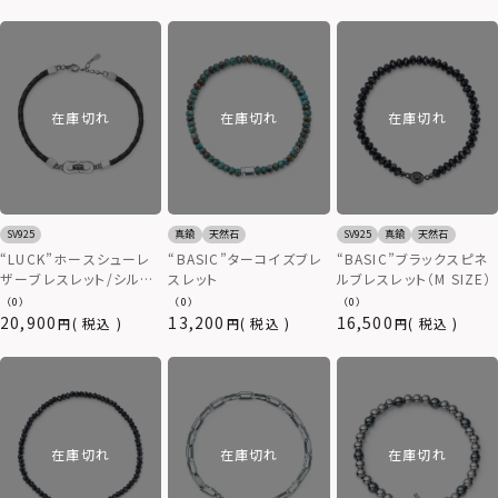
在庫切れ
在庫切れ
在庫切れ
SV925
真鍮
天然石
SV925
真鍮
天然石
“LUCK”ホースシューレ
“BASIC”ターコイズブレ
“BASIC”ブラックスピネ
ザーブレスレット/シルバ
スレット
ルブレスレット（M SIZE）
ー925＆レザー
（0）
（0）
（0）
20,900
13,200
16,500
税込
税込
税込
在庫切れ
在庫切れ
在庫切れ