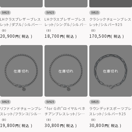
SV925
SV925
SV925
LHクラスプレザーブレス
LHクラスプレザーブレス
クラシックチェーンブレス
レット/ダブル/シルバー
レット/シングル/シルバー
レット/シルバー925
925
925
（0）
（0）
（0）
20,900
18,700
170,500
税込
税込
税込
在庫切れ
在庫切れ
在庫切れ
SV925
SV925
SV925
リファインドチェーンブレ
“for Gift”ロイヤルベネ
ラウンデッドスポーツブレ
スレット/フランコ/シルバ
チアンブレスレット/シル
スレット/シルバー925
ー925
バー925【LION HEART
（0）
（0）
（0）
/ ライオンハート】
19,800
30,800
30,800
税込
税込
税込