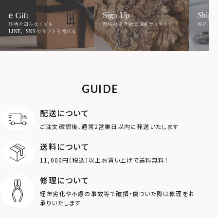
限定
MOTIF
ダブルリング
プレート
ライオン
ハート
GUIDE
ロゴ
アニマル
配送について
ご注文確認後、通常2営業日以内に発送いたします
クラウン
クロス
送料について
11,000円（税込）以上お買い上げで送料無料！
コイン
フェザー
修理について
スター
ホースシュー
経年劣化や不慮の事故等で破損・傷ついた際は修理をお
承りいたします
ストーン
誕生石