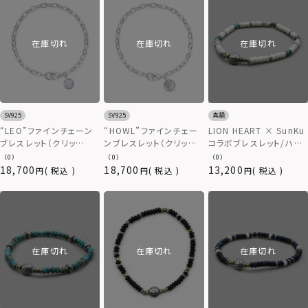
在庫切れ
在庫切れ
在庫切れ
SV925
SV925
真鍮
“LEO”ファインチェーン
“HOWL”ファインチェー
LION HEART × SunKu
ブレスレット（クリッ
ンブレスレット（クリッ
コラボブレスレット/ハウ
プ/LEO）/シルバー925
プ/HOWL）/シルバー925
ライト/2023年モデル
（0）
（0）
（0）
18,700
18,700
13,200
税込
税込
税込
在庫切れ
在庫切れ
在庫切れ