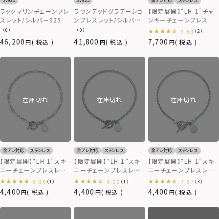
SV925
SV925
金アレ対応
ステンレス
ラックマリンチェーンブレ
ラウンデッドグラデーショ
【限定展開】“LH-1”チャ
スレット/シルバー925
ンブレスレット/シルバー
ンキーチェーンブレスレ
925
ット（type B）/ステンレス
（0）
（0）
4.50
（2）
スティール
46,200
41,800
7,700
税込
税込
税込
在庫切れ
在庫切れ
在庫切れ
金アレ対応
ステンレス
金アレ対応
ステンレス
金アレ対応
ステンレス
【限定展開】“LH-1”スキ
【限定展開】“LH-1”スキ
【限定展開】“LH-1”スキ
ニーチェーンブレスレット
ニーチェーンブレスレット
ニーチェーンブレスレット
（フィガロ）/サージカルス
（キヘイ）/サージカルス
（スネーク）/サージカル
5.00
4.00
4.67
（1）
（1）
（3）
テンレス（金属アレルギー
テンレス（金属アレルギー
ステンレス（金属アレルギ
4,400
4,400
4,400
税込
税込
税込
対応）
対応）
ー対応）