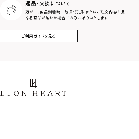
返品・交換について
万が一、商品到着時に破損・汚損、またはご注文内容と異
アラベスク
スクロール
なる商品が届いた場合にのみお承りいたします
フラワー
ハワイアン
ご利用ガイドを見る
タテガミ
PRICE
〜
COLOR