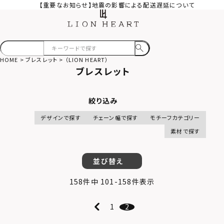
【重要なお知らせ】地震の影響による配送遅延について
HOME
ブレスレット
（LION HEART）
ブレスレット
絞り込み
デザインで探す
チェーン幅で探す
モチーフカテゴリー
素材で探す
並び替え
158
件中
101
-
158
件表示
1
2