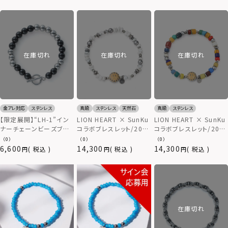
在庫切れ
在庫切れ
在庫切れ
金アレ対応
ステンレス
真鍮
ステンレス
天然石
真鍮
ステンレス
【限定展開】“LH-1”イン
LION HEART × SunKu
LION HEART × SunKu
ナーチェーンビーズブレ
コラボブレスレット/2025
コラボブレスレット/2025
スレット（オニキ
年モデル/TYPE E（ハウ
年モデル/TYPE A（ガラス
（0）
（0）
（0）
ス/8mm）/ステンレスス
ライト）
ビーズ）
6,600
14,300
14,300
税込
税込
税込
ティール【LION HEART /
ライオンハート】
在庫切れ