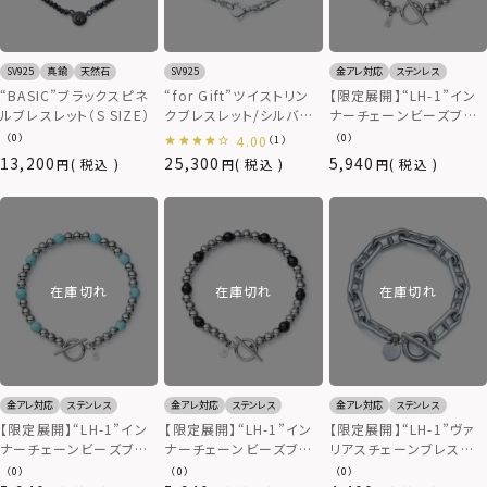
SV925
真鍮
天然石
SV925
金アレ対応
ステンレス
“BASIC”ブラックスピネ
“for Gift”ツイストリン
【限定展開】“LH-1”イン
ルブレスレット（S SIZE）
クブレスレット/シルバー
ナーチェーンビーズブレ
925
スレット（ヘマタイ
（0）
（0）
4.00
（1）
ト/6mm）/ステンレスス
13,200
25,300
5,940
税込
税込
税込
ティール
在庫切れ
在庫切れ
在庫切れ
金アレ対応
ステンレス
金アレ対応
ステンレス
金アレ対応
ステンレス
【限定展開】“LH-1”イン
【限定展開】“LH-1”イン
【限定展開】“LH-1”ヴァ
ナーチェーンビーズブレ
ナーチェーンビーズブレ
リアスチェーンブレスレッ
スレット（ターコイ
スレット（オニキ
ト（変形アンカーチェー
（0）
（0）
（0）