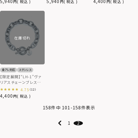
ズ/6mm）/ステンレスス
ス/6mm）/ステンレスス
ン）/サージカルステンレ
5,940
5,940
4,400
税込
税込
税込
ティール
ティール
ス（金属アレルギー対応）
在庫切れ
金アレ対応
ステンレス
【限定展開】“LH-1”ヴァ
リアスチェーンブレスレッ
ト/アンカー/サージカル
4.75
（12）
ステンレス（金属アレルギ
4,400
税込
ー対応）
158
件中
101
-
158
件表示
1
2