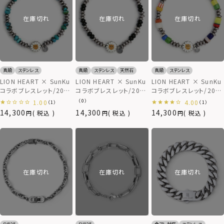
在庫切れ
在庫切れ
在庫切れ
真鍮
ステンレス
真鍮
ステンレス
天然石
真鍮
ステンレス
LION HEART × SunKu
LION HEART × SunKu
LION HEART × SunKu
コラボブレスレット/2024
コラボブレスレット/2024
コラボブレスレット/2024
年モデル/TYPE D（ター
年モデル/TYPE C（オニ
年モデル/TYPE A（ガラス
（0）
1.00
4.00
（1）
（1）
コイズ）
キス）
ビーズ）
14,300
14,300
14,300
税込
税込
税込
在庫切れ
在庫切れ
在庫切れ