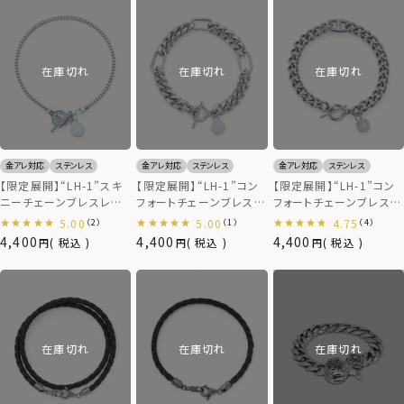
在庫切れ
在庫切れ
在庫切れ
金アレ対応
ステンレス
金アレ対応
ステンレス
金アレ対応
ステンレス
【限定展開】“LH-1”スキ
【限定展開】“LH-1”コン
【限定展開】“LH-1”コン
ニーチェーンブレスレット
フォートチェーンブレスレ
フォートチェーンブレスレ
（ベネチアン/シルバー）/
ット（カットキヘイ）/サー
ット（キヘイ＆アンカー）/
5.00
5.00
4.75
（2）
（1）
（4）
サージカルステンレス（金
ジカルステンレス（金属ア
サージカルステンレス（金
4,400
4,400
4,400
税込
税込
税込
属アレルギー対応）
レルギー対応）
属アレルギー対応）
在庫切れ
在庫切れ
在庫切れ