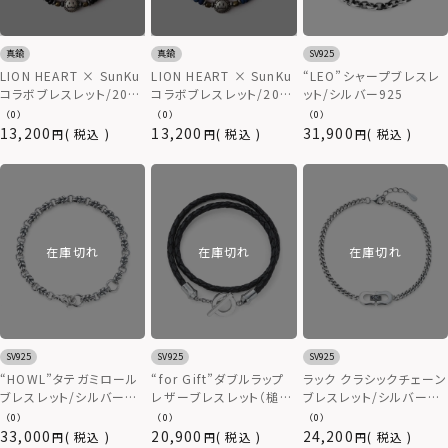
真鍮
真鍮
SV925
LION HEART × SunKu
LION HEART × SunKu
“LEO”シャープブレスレ
コラボブレスレット/2020
コラボブレスレット/2020
ット/シルバー925
年モデル/TYPE C（オニ
年モデル/TYPE B（ココ
（0）
（0）
（0）
キス）
ナッツビーズ）
13,200
13,200
31,900
税込
税込
税込
在庫切れ
在庫切れ
在庫切れ
SV925
SV925
SV925
“HOWL”タテガミロール
“for Gift”ダブルラップ
ラック クラシックチェーン
ブレスレット/シルバー
レザーブレスレット（槌
ブレスレット/シルバー
925
目）/シルバー925
925
（0）
（0）
（0）
33,000
20,900
24,200
税込
税込
税込