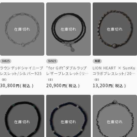
在庫切れ
在庫切れ
在庫切れ
SV925
SV925
真鍮
ラウンデッドシャイニーブ
“for Gift”ダブルラップ
LION HEART × SunKu
レスレット/シルバー925
レザーブレスレット（リフ
コラボブレスレット/2020
ァインド）/シルバー925
年モデル/TYPE E（真鍮）
（0）
（0）
（0）
30,800
20,900
13,200
税込
税込
税込
在庫切れ
在庫切れ
在庫切れ