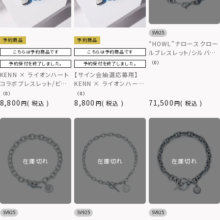
SV925
予約商品
予約商品
“HOWL”ナロースクロー
ルブレスレット/シルバー
こちらは予約商品です
こちらは予約商品です
925
（0）
予約受付を終了しました。
予約受付を終了しました。
KENN × ライオンハート
【サイン会抽選応募用】
コラボブレスレット/ビー
KENN × ライオンハート
ズ
コラボブレスレット/ビー
（0）
（0）
ズ
8,800
8,800
71,500
税込
税込
税込
在庫切れ
在庫切れ
在庫切れ
SV925
SV925
SV925