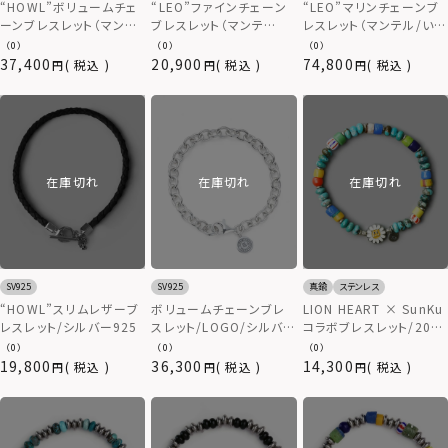
“HOWL”ボリュームチェ
“LEO”ファインチェーン
“LEO”マリンチェーンブ
ーンブレスレット（マンテ
ブレスレット（マンテ
レスレット（マンテル/いぶ
ル/HOWL）/シルバー925
ル/LEO）/シルバー925
し仕上げ）/シルバー925
（0）
（0）
（0）
37,400
20,900
74,800
税込
税込
税込
在庫切れ
在庫切れ
在庫切れ
SV925
SV925
真鍮
ステンレス
“HOWL”スリムレザーブ
ボリュームチェーンブレ
LION HEART × SunKu
レスレット/シルバー925
スレット/LOGO/シルバー
コラボブレスレット/2024
925
年モデル/TYPE E（ター
（0）
（0）
（0）
コイズミックス）
19,800
36,300
14,300
税込
税込
税込