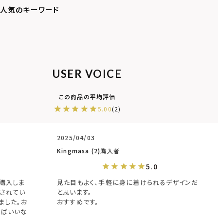
USER VOICE
5.00
2
2025/04/03
2025/07
Kingmasa
2
購入者
ナツメ
2
見た目もよく、手軽に身に着けられるデザインだ
留学に行
と思います。

した。デ
おすすめです。
るため、
揃いで付