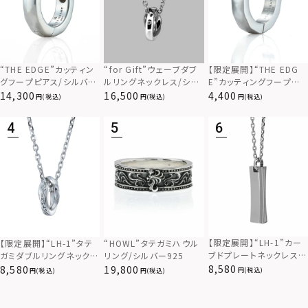
“THE EDGE”カッティン
“for Gift”ウェーブダブ
【限定展開】“THE EDG
グフープピアス/シルバー
ルリングネックレス/シル
E”カッティングフープピ
925
バー×ブラック/シルバー
アス/サージカルステンレ
14,300
16,500
4,400
(税込)
(税込)
(税込)
925
ス（金属アレルギー対応）
【限定展開】“LH-1”カー
【限定展開】“LH-1”タテ
“HOWL”タテガミハウル
ブドプレートネックレス/
ガミダブルリングネックレ
リング/シルバー925
サージカルステンレス（金
ス（ツイスト/シルバー）/
8,580
8,580
19,800
(税込)
(税込)
(税込)
属アレルギー対応）
サージカルステンレス（金
属アレルギー対応）