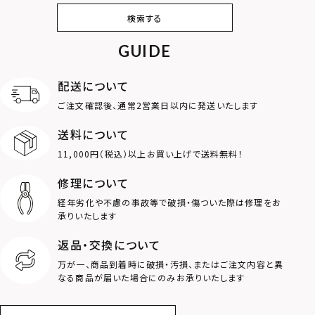
ピアス
イヤリング・イヤー
ブレスレット
バングル
検索する
カフ
GUIDE
アンクレット
オンラインストア
ギフトボックス
パーツ
限定
配送について
MOTIF
ご注文確認後、通常2営業日以内に発送いたします
送料について
ダブルリング
プレート
11,000円（税込）以上お買い上げで送料無料！
ライオン
ハート
修理について
経年劣化や不慮の事故等で破損・傷ついた際は修理をお
ロゴ
アニマル
承りいたします
返品・交換について
クラウン
クロス
万が一、商品到着時に破損・汚損、またはご注文内容と異
なる商品が届いた場合にのみお承りいたします
コイン
フェザー