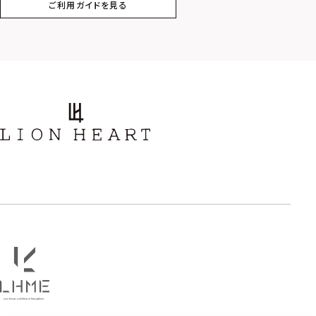
ご利用ガイドを見る
スター
ホースシュー
ストーン
誕生石
アラベスク
スクロール
フラワー
ハワイアン
タテガミ
PRICE
〜
COLOR