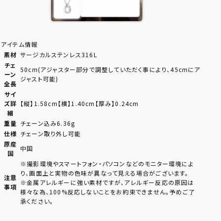
開】“Sand”ホースシ
ューネックレス/サー
ジカルステンレス
316l（金属アレルギ
ー対応）
アイテム情報
素材
サージカルステンレス316L
チェ
50cm(アジャスター部分で調整していただく事により、45cmにア
ーン
ジャスト可能)
全長
サイ
ズ詳
【縦】1.58cm【横】1.40cm【厚み】0.24cm
細
重量
チェーン込み6.36g
仕様
チェーン取り外し可能
原産
中国
国
※撮影環境やスマートフォン・パソコンなどのモニター環境によ
り、画面上と実物の色味が異なって見える場合がございます。
注意
※金属アレルギーに強い素材ですが、アレルギー反応の原因は
事項
様々な為、100%反応しないことをお約束できません。予めご了
承ください。