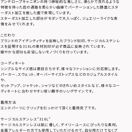
アンテロープキャニオンの持つ神秘的な美しさと、滑らかで流れるような
特徴を持った岩の通路を柔らかい曲線でパーテーションした鏡面とスタ
ーダスト加工を施した面で表現しています。
スターダスト加工した部分がモダンで大人っぽく、ジュエリーライクな表
情をみせてくれます。
こだわり
ブランドのアイデンティティを反映したブランド刻印、サージカルステンレ
スを証明する316Lの素材刻印が必ず商品に反映されています。
細やかな部分も妥協しないモノづくりを行っています。
コーディネート
シンプルなサイズ感は悪目立ちせず、様々なファッションに対応致します。
パーカー、スウェット、オーバーサイズトップスなどのカジュアルスタイル
や、
セットアップ、ジャケット、シャツなどのきれいめスタイルなど、様々なコー
ディネートに合わせやすい使い勝手のいいデザインです。
着用方法
エンドパーツにクリップを引っかけて頂くと着用完了です。
サージカルステンレス“316L”
サージカルステンレスは肌に優しく、デイリーユースにぴったりな素材。
金属アレルギーの方でも使用していただけるので、自分用だけでなくプ