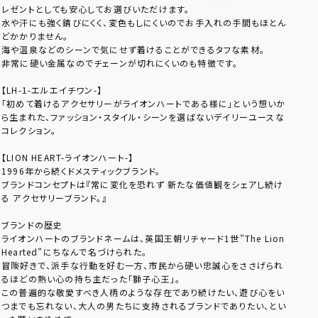
レゼントとしても安心してお選びいただけます。
水や汗にも強く錆びにくく、変色もしにくいのでお手入れの手間もほとん
どかかりません。
海や温泉などのシーンで気にせず着けることができるタフな素材。
非常に硬い金属なのでチェーンが切れにくいのも特徴です。
【LH-1-エルエイチワン-】
「初めて着けるアクセサリーがライオンハートである様に」という想いか
ら生まれた、ファッション・スタイル・シーンを選ばないデイリーユースな
コレクション。
【LION HEART-ライオンハート-】
1996年から続くドメスティックブランド。
ブランドコンセプトは『常に変化を恐れず 新たな価値観をシェアし続け
る アクセサリーブランド。』
ブランドの歴史
ライオンハートのブランドネームは、英国王朝リチャード1世”The Lion
Hearted”にちなんで名づけられた。
冒険好きで、派手な行動を好む一方、市民から硬い忠誠心をささげられ
るほどの熱い心の持ち主だった「獅子心王」。
この普遍的な敬愛すべき人柄のような存在であり続けたい、遊び心をい
つまでも忘れない、大人の男たちに支持されるブランドでありたい、とい