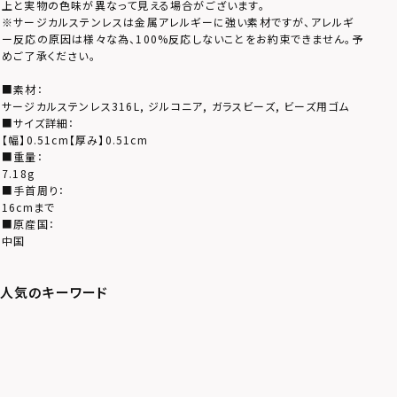
上と実物の色味が異なって見える場合がございます。
※サージカルステンレスは金属アレルギーに強い素材ですが、アレルギ
ー反応の原因は様々な為、100%反応しないことをお約束できません。予
めご了承ください。
■素材：
サージカルステンレス316L, ジルコニア, ガラスビーズ, ビーズ用ゴム
■サイズ詳細：
【幅】0.51cm【厚み】0.51cm
■重量：
7.18g
■手首周り：
16cmまで
■原産国：
中国