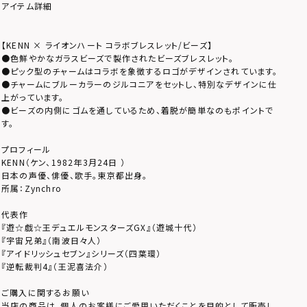
アイテム詳細
【KENN × ライオンハート コラボブレスレット/ビーズ】
●色鮮やかなガラスビーズで製作されたビーズブレスレット。
●ピック型のチャームはコラボを象徴するロゴがデザインされています。
●チャームにブルーカラーのジルコニアをセットし、特別なデザインに仕
上がっています。
●ビーズの内側にゴムを通しているため、着脱が簡単なのもポイントで
す。
プロフィール
KENN（ケン、1982年3月24日 ）
日本の声優、俳優、歌手。東京都出身。
所属：Zynchro
代表作
『遊☆戯☆王デュエルモンスターズGX』（遊城十代）
『宇宙兄弟』（南波日々人）
『アイドリッシュセブン』シリーズ（四葉環）
『逆転裁判4』（王泥喜法介）
ご購入に関するお願い
当店の商品は、個人のお客様にご愛用いただくことを目的として販売し