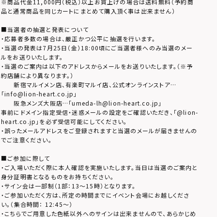
※商品代金11,000円（税込）以上お買上げの場合は送料無料（予約商
品と通常商品を同じカートにまとめて購入頂く事は出来ません）
■当選者の抽選と発表について
・応募者多数の場合は、厳正かつ公平に抽選を行います。
・当選の発表は7月25日（金）18:00頃にご当選者様へのみ当選のメー
ルをお送りいたします。
・当選のご案内は以下のアドレスからメールをお送りいたします。（※予
約店舗により異なります。）
新宿マルイメン店、有楽町マルイ店、公式オンラインストア…
「info@lion-heart.co.jp」
阪急メンズ大阪店…「umeda-lh@lion-heart.co.jp」
事前にドメイン指定受信・迷惑メールの設定をご確認いただき、「@lion-
heart.co.jp」を必ず受信可能にしてください。
・誤ったメールアドレスをご登録されますと当選のメールが届きませんの
でご注意ください。
■ご参加に際して
・ご入場いただく際に本人確認を実施いたします。当日は当選のご案内と
身分証明書となるものをお持ちください。
・サイン会は一部制（1部：13～15時）となります。
・ご参加いただく方は、所定の時間までにイベント会場にお越しくださ
い。（集合時間： 12:45～）
・こちらでご用意した色紙以外へのサインは出来ませんので、あらかじめ