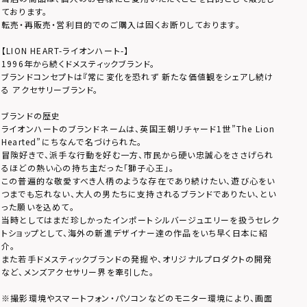
ております。
転売・再販売・営利目的でのご購入は固くお断りしております。
【LION HEART-ライオンハート-】
1996年から続くドメスティックブランド。
ブランドコンセプトは『常に変化を恐れず 新たな価値観をシェアし続け
る アクセサリーブランド。
ブランドの歴史
ライオンハートのブランドネームは、英国王朝リチャード1世”The Lion
Hearted”にちなんで名づけられた。
冒険好きで、派手な行動を好む一方、市民から硬い忠誠心をささげられ
るほどの熱い心の持ち主だった「獅子心王」。
この普遍的な敬愛すべき人柄のような存在であり続けたい、遊び心をい
つまでも忘れない、大人の男たちに支持されるブランドでありたい、とい
った願いを込めて。
当時としてはまだ珍しかったインポートシルバージュエリーを扱うセレク
トショップとして、海外の新進デザイナー達の作品をいち早く日本に紹
介。
また若手ドメスティックブランドの発掘や、オリジナルプロダクトの開発
など、メンズアクセサリー界を牽引した。
※撮影環境やスマートフォン・パソコンなどのモニター環境により、画面