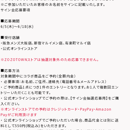
※ご参加いただいたお客様のお名前をサインに記載いたします。
サイン会応募要項
■応募期間
6/5(木)～6/18(水)
■受付店舗
・阪急メンズ大阪店、新宿マルイメン店、有楽町マルイ店
・公式オンラインストア
※ZOZOTOWNストアは抽選対象外のため応募できません。
■応募方法
対象期間中にコラボ商品をご予約（全額内金）
・ 必要事項：お名前、ご住所、連絡先（電話番号＆メールアドレス）
・ ご予約商品1点につき1件のエントリーとなります。お1人で複数回エン
トリーいただくことも可能です。
・ 公式オンラインショップでご予約の際は、【サイン会抽選応募用】をご購
入ください。
※オンラインストアでの予約はクレジットカード・PayPay・Amazon
Payがご利用頂けます
・ 公式オンラインショップでご予約いただいた場合、商品代金とは別に送
料として550円(税込み)をいただきます。