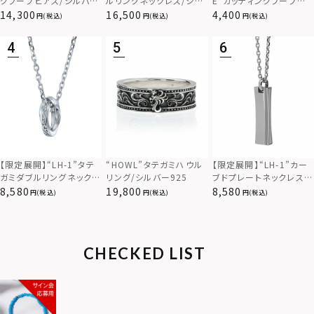
グフープピアス/シルバー
ルリングネックレス/シル
E”カッティングフープピ
925
バー×ブラック/シルバー
アス/サージカルステンレ
14,300
16,500
4,400
(税込)
(税込)
(税込)
925
ス（金属アレルギー対応）
【限定展開】“LH-1”カー
【限定展開】“LH-1”タテ
“HOWL”タテガミハウル
ブドプレートネックレス/
ガミダブルリングネックレ
リング/シルバー925
サージカルステンレス（金
ス（ツイスト/シルバー）/
8,580
8,580
19,800
(税込)
(税込)
(税込)
属アレルギー対応）
サージカルステンレス（金
属アレルギー対応）
CHECKED LIST