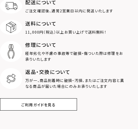
配送について
MOTIF
ご注文確認後、通常2営業日以内に発送いたします
送料について
ダブルリング
プレート
11,000円（税込）以上お買い上げで送料無料！
ライオン
ハート
修理について
経年劣化や不慮の事故等で破損・傷ついた際は修理をお
ロゴ
アニマル
承りいたします
返品・交換について
クラウン
クロス
万が一、商品到着時に破損・汚損、またはご注文内容と異
なる商品が届いた場合にのみお承りいたします
コイン
フェザー
ご利用ガイドを見る
スター
ホースシュー
ストーン
誕生石