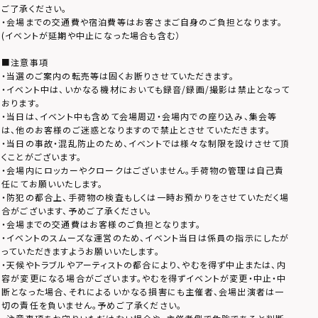
ご了承ください。
・会場までの交通費や宿泊費等はお客さまご自身のご負担となります。
(イベントが延期や中止になった場合も含む）
■注意事項
・当選のご案内の転売等は固くお断りさせていただきます。
・イベント中は、いかなる機材においても録音/録画/撮影は禁止となって
おります。
・当日は、イベント中も含めて会場周辺・会場内での座り込み、集会等
は、他のお客様のご迷惑となりますので禁止とさせていただきます。
・当日の事故・混乱防止のため、イベントでは様々な制限を設けさせて頂
くことがございます。
・会場内にロッカーやクロークはございません。手荷物の管理は自己責
任にてお願いいたします。
・防犯の都合上、手荷物の検査もしくは一時お預かりをさせていただく場
合がございます、予めご了承ください。
・会場までの交通費はお客様のご負担となります。
・イベントのスムーズな運営のため、イベント当日は係員の指示にしたが
っていただきますようお願いいたします。
・天候やトラブルやアーティストの都合により、やむを得ず中止または、内
容が変更になる場合がございます。やむを得ずイベントが変更・中止・中
断となった場合、それによるいかなる損害にも主催者、会場出演者は一
切の責任を負いません。予めご了承ください。