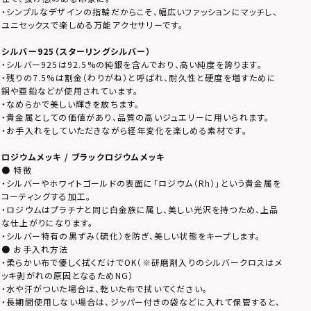
・シンプルなデザインの指輪だからこそ、幅広いファッションにマッチし、
ユニセックスで楽しめる万能アクセサリーです。
シルバー925（スターリングシルバー）
・シルバー925は92.5%の純銀を含んでおり、高い純度を誇ります。
・残りの7.5%は割金（わりがね）と呼ばれ、耐久性と硬度を増すために
銅や亜鉛などが使用されています。
・なめらかで美しい輝きを放ちます。
・貴金属としての価値があり、品質の高いジュエリーに用いられます。
・お手入れをしていただきながら経年変化を楽しめる素材です。
ロジウムメッキ / ブラックロジウムメッキ
● 特徴
・シルバーやホワイトゴールドの表面に「ロジウム（Rh）」という貴金属を
コーティングする加工。
・ロジウムはプラチナと同じ白金族に属し、美しい光沢を持つため、上品
な仕上がりになります。
・シルバー特有の黒ずみ（硫化）を防ぎ、美しい状態をキープします。
● お手入れ方法
・柔らかい布で優しく拭くだけでOK（※研磨剤入りのシルバークロスはメ
ッキ剥がれの原因となるためNG）
・水や汗がついた場合は、乾いた布で拭いてください。
・長期間使用しない場合は、ジッパー付きの袋などに入れて保管すると、