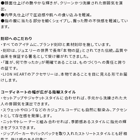
●鏡面仕上げの艶やかな輝きが、クリーンかつ洗練された雰囲気を演
出。
●内甲丸仕上げで圧迫感や肌への食い込みを軽減。
●指の腹に当たる部分を細くシェイプし、握った際の不快感を軽減してい
ます。
刻印へのこだわり
・すべてのアイテムに、ブランド刻印と素材刻印を施しています。
・刻印は、ジュエリーの世界で長年「本物の証」とされてきた伝統。品質や
由来を保証する署名として受け継がれてきました。
・「誰が、何で作ったか」が明確であることは、ものづくりへの責任と誇り
の証です。
・LION HEARTのアクセサリーは、本物であることを目に見える形でお届
けします。
コーディネートの幅が広がる指輪スタイル
・セットアップやジャケットスタイルに合わせれば、手元から洗練された大
人の雰囲気を演出できます。
・スウェットやロンTなどのカジュアルコーデにも自然に馴染み、アクセン
トとして存在感を発揮します。
・ニットやトレーナーと組み合わせれば、季節感あるスタイルに指元の輝
きをプラスできます。
・ジップパーカーやバックパックを取り入れたストリートスタイルとも好相
性で、抜け感のある印象に。