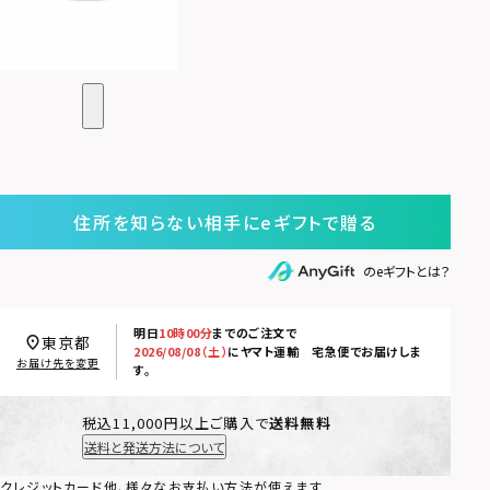
住所を知らない相手にeギフトで贈る
のeギフトとは？
明日
10時00分
までのご注文で
東京都
2026/08/08（土）
に
ヤマト運輸 宅急便
でお届けしま
お届け先を変更
す。
税込11,000円以上ご購入で
送料無料
送料と発送方法について
クレジットカード他、様々なお支払い方法が使えます