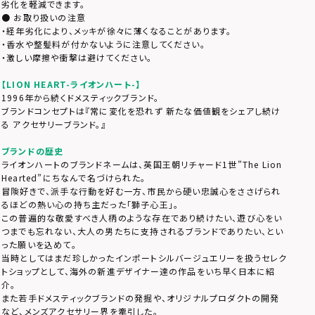
劣化を軽減できます。
● お取り扱いの注意
・経年劣化により、メッキが徐々に薄くなることがあります。
・香水や整髪料が付かないように注意してください。
・激しい摩擦や衝撃は避けてください。
【LION HEART-ライオンハート-】
1996年から続くドメスティックブランド。
ブランドコンセプトは『常に変化を恐れず 新たな価値観をシェアし続け
る アクセサリーブランド。』
ブランドの歴史
ライオンハートのブランドネームは、英国王朝リチャード1世”The Lion
Hearted”にちなんで名づけられた。
冒険好きで、派手な行動を好む一方、市民から硬い忠誠心をささげられ
るほどの熱い心の持ち主だった「獅子心王」。
この普遍的な敬愛すべき人柄のような存在であり続けたい、遊び心をい
つまでも忘れない、大人の男たちに支持されるブランドでありたい、とい
った願いを込めて。
当時としてはまだ珍しかったインポートシルバージュエリーを扱うセレク
トショップとして、海外の新進デザイナー達の作品をいち早く日本に紹
介。
また若手ドメスティックブランドの発掘や、オリジナルプロダクトの開発
など、メンズアクセサリー界を牽引した。