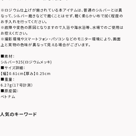
※ロジウム仕上げが施されている本アイテムは、普通のシルバーとは異
なって、シルバー磨きなどで磨くことはせず、軽く柔らかい布で拭く程度の
お手入れを行ってください。
※故障や変色の原因となりますので入浴や海水浴等、水場でのご使用は
お控えください。
※撮影環境やスマートフォン・パソコンなどのモニター環境により、画面
上と実物の色味が異なって見える場合がございます。
■素材：
シルバー925(ロジウムメッキ)
■サイズ詳細：
【幅】0.61cm【厚み】0.25cm
■重量：
6.27g（17号計測）
■原産国：
ベトナム