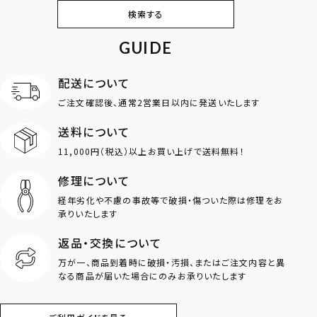
ピアス
イヤリング・イヤー
ブレスレット
バングル
検索する
カフ
GUIDE
アンクレット
オンラインストア
ギフトボックス
パーツ
限定
配送について
MOTIF
ご注文確認後、通常2営業日以内に発送いたします
送料について
ダブルリング
プレート
11,000円（税込）以上お買い上げで送料無料！
ライオン
ハート
修理について
経年劣化や不慮の事故等で破損・傷ついた際は修理をお
ロゴ
アニマル
承りいたします
返品・交換について
クラウン
クロス
万が一、商品到着時に破損・汚損、またはご注文内容と異
なる商品が届いた場合にのみお承りいたします
コイン
フェザー