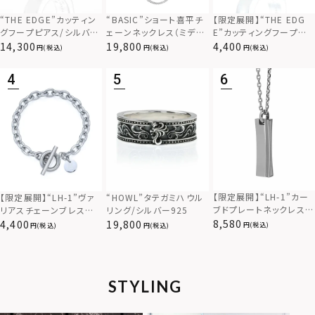
“THE EDGE”カッティン
“BASIC”ショート喜平チ
【限定展開】“THE EDG
グフープピアス/シルバー
ェーンネックレス（ミディ
E”カッティングフープピ
925
アム）/シルバー925
アス/サージカルステンレ
14,300
19,800
4,400
(税込)
(税込)
(税込)
ス（金属アレルギー対応）
【限定展開】“LH-1”カー
【限定展開】“LH-1”ヴァ
“HOWL”タテガミハウル
ブドプレートネックレス/
リアスチェーンブレスレッ
リング/シルバー925
サージカルステンレス（金
ト/アズキ/サージカルス
8,580
4,400
19,800
(税込)
(税込)
(税込)
属アレルギー対応）
テンレス（金属アレルギー
対応）
STYLING