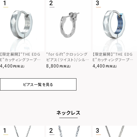
ロゴ
アニマル
クラウン
クロス
コイン
フェザー
【限定展開】“THE EDG
“for Gift”クロッシング
【限定展開】“THE EDG
E”カッティングフープピ
ピアス（ツイスト）/シルバ
E”カッティングフープピ
スター
ホースシュー
アス/サージカルステンレ
ー925
アス/シルバー×ブルー/
4,400
8,800
4,400
(税込)
(税込)
(税込)
ス（金属アレルギー対応）
サージカルステンレス（金
属アレルギー対応）
ストーン
誕生石
ピアス一覧を見る
アラベスク
スクロール
ネックレス
フラワー
ハワイアン
タテガミ