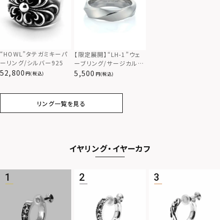
“HOWL”タテガミキーパ
【限定展開】“LH-1”ウェ
ーリング/シルバー925
ーブリング/サージカルス
52,800
テンレス（金属アレルギー
5,500
(税込)
(税込)
対応）
リング一覧を見る
イヤリング・イヤーカフ