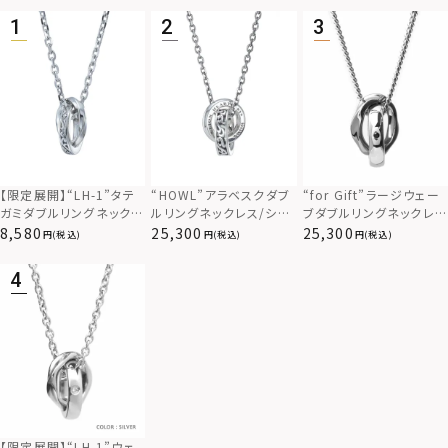
【限定展開】“THE EDG
クロッシングピアス/フラ
LION HEART × SunKu
【限定展開】“LH-1”ラウ
クラッチピアス/ツイスト/
【限定展開】“LH-1”タテ
“for Gift”フラグメントリ
E”エングレイブカッティ
グメントフープ/ブラック/
コラボブレスレット/2024
ンドタテガミダブルリング
シルバー925
ガミダブルリングネックレ
ング（6mm幅）/シルバー
ングフープピアス/スペシ
シルバー925
年モデル/TYPE D（ター
ネックレス（シルバー）/サ
ス（ツイスト/シルバー）/
925
6,600
14,300
14,300
8,580
14,300
8,580
19,800
(税込)
(税込)
(税込)
(税込)
(税込)
(税込)
(税込)
ャルパッケージ/サージカ
コイズ）
ージカルステンレス（金
サージカルステンレス（金
ルステンレス（金属アレル
属アレルギー対応）
属アレルギー対応）
ギー対応）
もっと見る
もっと見る
もっと見る
【限定展開】“LH-1”タテ
“HOWL”アラベスクダブ
“for Gift”ラージウェー
ガミダブルリングネックレ
ルリングネックレス/シル
ブダブルリングネックレ
ス（ツイスト/シルバー）/
バー925
ス/シルバー×ライトブラ
8,580
25,300
25,300
(税込)
(税込)
(税込)
サージカルステンレス（金
ック/喜平チェーン/シル
属アレルギー対応）
バー925
【限定展開】“LH-1”ウェ