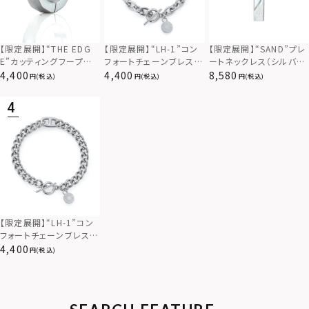
【限定展開】“THE EDG
【限定展開】“LH-1”コン
【限定展開】“SAND”プレ
E”カッティングフープピ
フォートチェーンブレスレ
ートネックレス（シルバ
アス/サージカルステンレ
ット（アズキ）/サージカル
ー）/サージカルステンレ
4,400
4,400
8,580
(税込)
(税込)
(税込)
ス（金属アレルギー対応）
ステンレス（金属アレルギ
ス（金属アレルギー対応）
ー対応）
【限定展開】“LH-1”コン
フォートチェーンブレスレ
ット（キヘイ＆アンカー）/
4,400
(税込)
サージカルステンレス（金
属アレルギー対応）