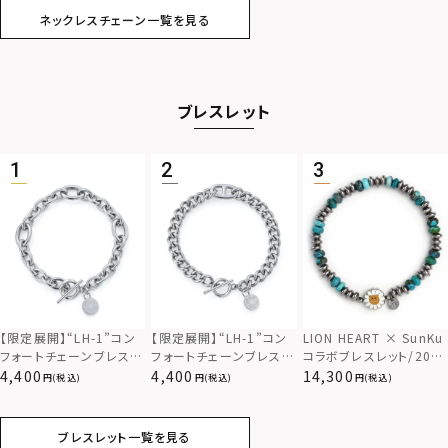
ネックレスチェーン一覧を見る
ブレスレット
【限定展開】“LH-1”コン
【限定展開】“LH-1”コン
LION HEART × SunKu
フォートチェーンブレスレ
フォートチェーンブレスレ
コラボブレスレット/2024
ット（アズキ）/サージカル
ット（キヘイ＆アンカー）/
年モデル/TYPE D（ター
4,400
4,400
14,300
(税込)
(税込)
(税込)
ステンレス（金属アレルギ
サージカルステンレス（金
コイズ）
ー対応）
属アレルギー対応）
ブレスレット一覧を見る