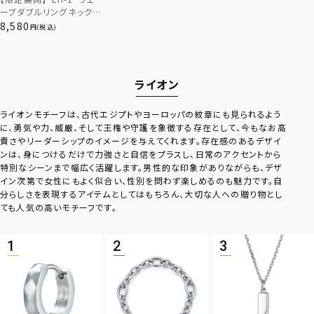
ーブダブルリングネック
レス/サージカルステンレ
8,580
(税込)
ス（金属アレルギー対応）
ライオン
ライオンモチーフは、古代エジプトやヨーロッパの紋章にも見られるよう
に、勇気や力、威厳、そして王権や守護を象徴する存在として、今もなお高
貴さやリーダーシップのイメージを与えてくれます。存在感のあるデザイ
ンは、身につけるだけで力強さと自信をプラスし、日常のアクセントから
特別なシーンまで幅広く活躍します。男性的な印象がありながらも、デザ
イン次第で女性にもよく似合い、性別を問わず楽しめるのも魅力です。自
分らしさを表現するアイテムとしてはもちろん、大切な人への贈り物とし
ても人気の高いモチーフです。