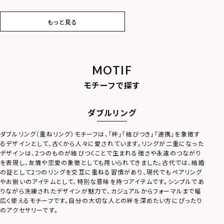
対応）
もっと見る
MOTIF
モチーフで探す
ダブルリング
ダブルリング（重ねリング）モチーフは、「絆」「結びつき」「連携」を象徴す
【限定展開】“LH-1”ロゴ
【ONLINE STORE 限
“BASIC”ミディアムシル
【限定展開】“LH-1”ウェ
【ONLINE STORE 限
“HOWL”タテガミハウル
【限定展開】“SAND”プレ
“HOWL”クラッチピアス
ミディアムシルバーチェー
るデザインとして、古くから人々に愛されています。リングが二重になった
ダブルリングネックレス
定】“SAND”プレートネッ
バーチェーンネックレス/
ーブダブルリングネック
定】“SAND”ダブルリング
リング/シルバー925
ートネックレス（シルバ
（ゴーティー）/シルバー9
ンネックレス/アズキ/シ
デザインは、2つのものが結びつくことで生まれる強さや永遠のつながり
（シルバー×ブラック）/サ
クレスネックレス（ダイヤ
喜平/シルバー925
レス/サージカルステンレ
ネックレス（ダイヤモンド
ー）/サージカルステンレ
25
ルバー925
8,580
11,000
19,800
8,580
11,000
19,800
8,580
16,500
19,800
(税込)
(税込)
(税込)
(税込)
(税込)
(税込)
(税込)
(税込)
(税込)
を表現し、友情や恋愛の象徴としても用いられてきました。古代では、結婚
ージカルステンレス（金
モンドplus）/サージカル
ス（金属アレルギー対応）
plus）/サージカルステン
ス（金属アレルギー対応）
の証として2つのリングを交互に重ねる習慣があり、現代でもペアリング
属アレルギー対応）
ステンレス（金属アレルギ
レス（金属アレルギー対
やお揃いのアイテムとして、特別な意味を持つアイテムです。シンプルであ
ー対応）
応）
りながら洗練されたデザインが魅力で、カジュアルからフォーマルまで幅
広く使えるモチーフです。自分の大切な人との絆を深めたい方にぴったり
のアクセサリーです。