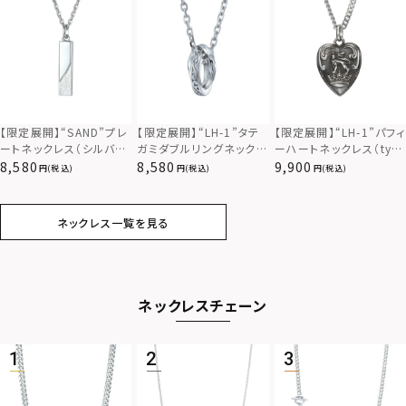
PRICE
〜
【限定展開】“SAND”プレ
【限定展開】“LH-1”タテ
【限定展開】“LH-1”パフィ
COLOR
ートネックレス（シルバ
ガミダブルリングネックレ
ーハートネックレス（typ
ー）/サージカルステンレ
ス（ツイスト/シルバー）/
e A）/サージカルステンレ
8,580
8,580
9,900
(税込)
(税込)
(税込)
ス（金属アレルギー対応）
サージカルステンレス（金
ス（金属アレルギー対応）
属アレルギー対応）
ネックレス一覧を見る
ネックレスチェーン