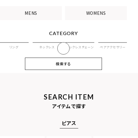
MENS
WOMENS
CATEGORY
リング
ネックレス
ネックレスチェーン
ペアアクセサリー
ピアス
イヤリング・イヤー
ブレスレット
バングル
検索する
カフ
アンクレット
オンラインストア
ギフトボックス
パーツ
限定
SEARCH ITEM
MOTIF
アイテムで探す
ダブルリング
プレート
ピアス
ライオン
ハート