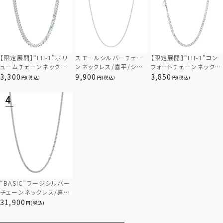
【限定展開】“LH-1”ボリ
スモールシルバーチェー
【限定展開】“LH-1”コン
ュームチェーンネックレ
ンネックレス/喜平/シル
フォートチェーンネックレ
ス（カットキヘイ）/サージ
バー925
ス（キヘイ）/サージカル
3,300
9,900
3,850
(税込)
(税込)
(税込)
カルステンレス（金属アレ
ステンレス（金属アレルギ
ルギー対応）
ー対応）
“BASIC”ラージシルバー
チェーンネックレス/喜
平/シルバー925
31,900
(税込)