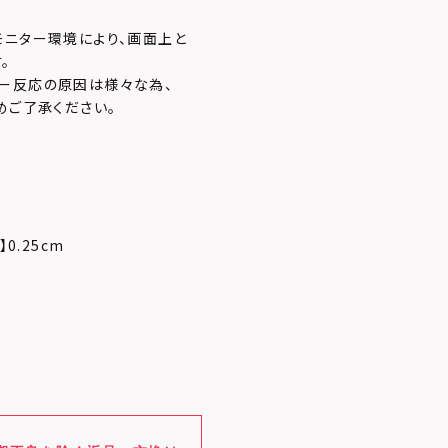
モニター環境により、画面上と
。
ー反応の原因は様々な為、
めご了承ください。
】0.25cm