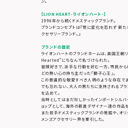
ン。
【LION HEART-ライオンハート-】
1996年から続くドメスティックブランド。
ブランドコンセプトは『常に変化を恐れず 新た
クセサリーブランド。』
ブランドの歴史
ライオンハートのブランドネームは、英国王朝リチャ
Hearted”にちなんで名づけられた。
冒険好きで、派手な行動を好む一方、市民か
どの熱い心の持ち主だった「獅子心王」。
この普遍的な敬愛すべき人柄のような存在で
でも忘れない、大人の男たちに支持されるブラ
を込めて。
当時としてはまだ珍しかったインポートシルバ
ョップとして、海外の新進デザイナー達の作品
また若手ドメスティックブランドの発掘や、オリ
メンズアクセサリー界を牽引した。