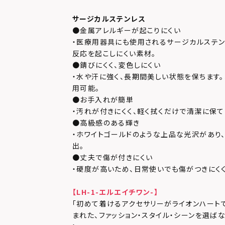
サージカルステンレス
●金属アレルギーが起こりにくい
・医療用器具にも使用されるサージカルステン
反応を起こしにくい素材。
●錆びにくく、変色しにくい
・水や汗に強く、長期間美しい状態を保ちます
用可能。
●お手入れが簡単
・汚れが付きにくく、軽く拭くだけで清潔に保
●高級感のある輝き
・ホワイトゴールドのような上品な光沢があり
出。
●丈夫で傷が付きにくい
・硬度が高いため、日常使いでも傷がつきにくく
【LH-1-エルエイチワン-】
「初めて着けるアクセサリーがライオンハート
まれた、ファッション・スタイル・シーンを選ば