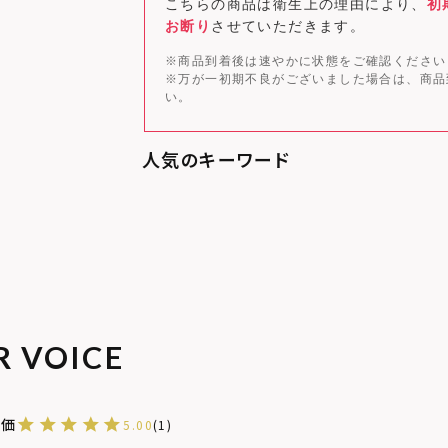
こちらの商品は衛生上の理由により、
初
お断り
させていただきます。
※商品到着後は速やかに状態をご確認ください
※万が一初期不良がございました場合は、商品
い。
R VOICE
5.00
1