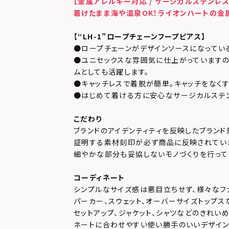
【金属アレルギー対応 / サージカルステンレス
着けたまま海や温泉OK！ライオンハートの金
【
“LH-1”ロープチェーンフープピアス
】
●ロープチェーンがデザインソースになってい
●ユニセックスな雰囲気に仕上がっていますの
ムとしても活躍します。
●キャッチレスで着脱が簡単。キャッチをなく
●はじめて着ける方に安心なサージカルステ
こだわり
ブランドのアイデンティティを反映したブランド
証明する素材刻印が必ず商品に反映されてい
細やかな部分も妥協しないモノづくりを行って
コーディネート
シンプルなサイズ感は悪目立ちせず、様々なフ
パーカー、スウェット、オーバーサイズトップス
セットアップ、ジャケット、シャツなどのきれい
ネートに合わせやすい使い勝手のいいデザイン