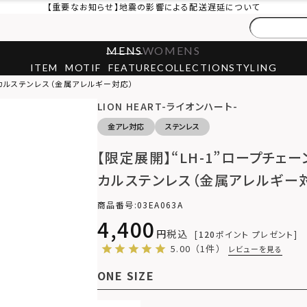
【重要なお知らせ】地震の影響による配送遅延について
MENS
WOMENS
ITEM
MOTIF
FEATURE
COLLECTION
STYLING
ジカルステンレス（金属アレルギー対応）
LION HEART-ライオンハート-
金アレ対応
ステンレス
【限定展開】“LH-1”ロープチェ
カルステンレス（金属アレルギー
商品番号
03EA063A
4,400
税込
120
ポイント プレゼント
5.00
（1件）
レビューを見る
ONE SIZE