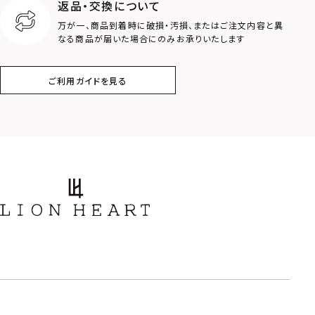
返品・交換について
クラウン
クロス
万が一、商品到着時に破損・汚損、またはご注文内容と異
なる商品が届いた場合にのみお承りいたします
コイン
フェザー
ご利用ガイドを見る
スター
ホースシュー
ストーン
誕生石
アラベスク
スクロール
フラワー
ハワイアン
タテガミ
PRICE