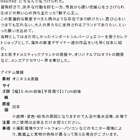
Hearted”にちなんで名づけられた。
冒険好きで、派手な行動を好む一方、市民から硬い忠誠心をささげられ
るほどの熱い心の持ち主だった「獅子心王」。
この普遍的な敬愛すべき人柄のような存在であり続けたい、遊び心をい
つまでも忘れない、大人の男たちに支持されるブランドでありたい、とい
った願いを込めて。
当時としてはまだ珍しかったインポートシルバージュエリーを扱うセレク
トショップとして、海外の新進デザイナー達の作品をいち早く日本に紹
介。
また若手ドメスティックブランドの発掘や、オリジナルプロダクトの開発
など、メンズアクセサリー界を牽引した。
アイテム情報
素材
オニキス&真鍮
サイ
ズ詳
【幅】0.4cm前後【手首周り】17cm前後
細
原産
日本
国
※故障・変色・紛失の原因となりますので入浴や海水浴等、水場で
注意
のご使用は出来るだけお控えください。
事項
※撮影環境やスマートフォン・パソコンなどのモニター環境によ
り、画面上と実物の色味が異なって見える場合がございます。