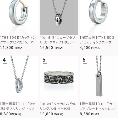
“THE EDGE”カッティン
“for Gift”ウェーブダブ
【限定展開】“THE EDG
グフープピアス/シルバー
ルリングネックレス/シル
E”カッティングフープピ
925
バー×ブラック/シルバー
アス/サージカルステンレ
14,300
16,500
4,400
(税込)
(税込)
(税込)
925
ス（金属アレルギー対応）
【限定展開】“LH-1”カー
【限定展開】“LH-1”タテ
“HOWL”タテガミハウル
ブドプレートネックレス/
ガミダブルリングネックレ
リング/シルバー925
サージカルステンレス（金
ス（ツイスト/シルバー）/
8,580
8,580
19,800
(税込)
(税込)
(税込)
属アレルギー対応）
サージカルステンレス（金