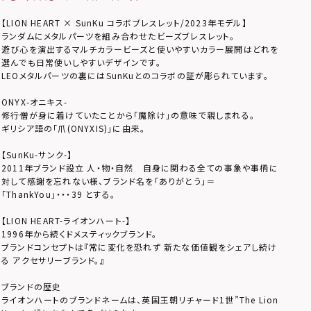
【LION HEART × SunKu コラボブレスレット/2023年モデル】
ランダムにメタルパーツを組み合わせたビーズブレスレット。
遊び心を演出するマルチカラービーズと使いやすいカラー展開はどれを
選んでも日常使いしやすいデザインです。
LEOメタルパーツの裏にはSunKuとのコラボの証が彫られています。
ONYX-オニキス-
修行僧が身に着けていたことから「魔除け」の意味で親しまれる。
ギリシア語の「爪(ONYXIS)」に由来。
【SunKu-サンク-】
2011年ブランド設立 人・物・自然 自身に関わる全ての事象や事柄に
対して感謝を忘れない様、ブランド名を「ありがとう」＝
「ThankYou」・・・39 とする。
【LION HEART-ライオンハート-】
1996年から続くドメスティックブランド。
ブランドコンセプトは『常に変化を恐れず 新たな価値観をシェアし続け
る アクセサリーブランド。』
ブランドの歴史
ライオンハートのブランドネームは、英国王朝リチャード1世”The Lion