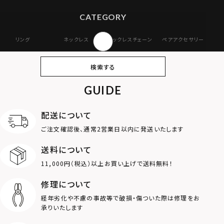
CATEGORY
リング
ネックレス
ネックレスチェーン
ペアアクセサリー
ピアス
イヤリング・イヤー
ブレスレット
バングル
検索する
カフ
GUIDE
アンクレット
オンラインストア
ギフトボックス
パーツ
限定
配送について
MOTIF
ご注文確認後、通常2営業日以内に発送いたします
送料について
ダブルリング
プレート
11,000円（税込）以上お買い上げで送料無料！
ライオン
ハート
修理について
経年劣化や不慮の事故等で破損・傷ついた際は修理をお
ロゴ
アニマル
承りいたします