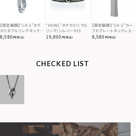
【限定展開】“LH-1”カー
【限定展開】“LH-1”タテ
“HOWL”タテガミハウル
ブドプレートネックレス/
ガミダブルリングネックレ
リング/シルバー925
サージカルステンレス（金
ス（ツイスト/シルバー）/
8,580
8,580
19,800
(税込)
(税込)
(税込)
属アレルギー対応）
サージカルステンレス（金
属アレルギー対応）
CHECKED LIST