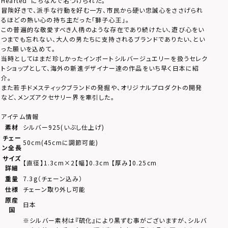
Hearted”にちなんで名づけられた。
冒険好きで、派手な行動を好む一方、市民から硬い忠誠心をささげられ
るほどの熱い心の持ち主だった「獅子心王」。
この普遍的な敬愛すべき人柄のような存在であり続けたい、遊び心をい
つまでも忘れない、大人の男たちに支持されるブランドでありたい、とい
った願いを込めて。
当時としてはまだ珍しかったインポートシルバージュエリーを扱うセレク
トショップとして、海外の新進デザイナー達の作品をいち早く日本に紹
介。
また若手ドメスティックブランドの発掘や、オリジナルプロダクトの開発
など、メンズアクセサリー界を牽引した。
アイテム情報
素材
シルバー925(いぶし仕上げ)
チェー
50cm(45cmに調節可能)
ン全長
サイズ
【直径】1.3cm×2【幅】0.3cm 【厚み】0.25cm
詳細
重量
7.3g（チェーン込み）
仕様
チェーン取り外し可能
原産
日本
国
※シルバー素材は『硫化』により黒ずむ事がございますが、シルバ