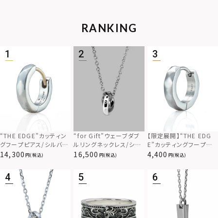
RANKING
“THE EDGE”カッティン
“for Gift”ウェーブダブ
【限定展開】“THE EDG
グフープピアス/シルバー
ルリングネックレス/シル
E”カッティングフープピ
925
バー×ブラック/シルバー
アス/サージカルステンレ
14,300
16,500
4,400
(税込)
(税込)
(税込)
925
ス（金属アレルギー対応）