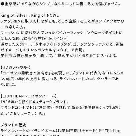
●重厚感がありながらシンプルなシルエットは着ける方を選びません。
King of Silver , King of HOWL
ファッションに取り入れながらも、どこか主張することがメンズアクセサリ
ーの楽しみ方。
ファッションに溶け込んでいったバイカーファッションやロックテイストに
はどんな時代にも“存在感”がポイント。
透かしたスクロールや小ぶりなドッグタグ、ゴシックなクラウンなど、男性
がイメージしやすいクラシカルなスタイルで表現。
圧倒的な存在感を身に着けて、百獣の王の力と誇りを手に入れよう。
【HOWL-ハウル-】
「ライオンの勇敢さと気高さ」を表現した、ブランドの代表的なコレクショ
ン。幅広い年代の男性に愛される、ライオンハートのロングセラーであ
り、原点。
【LION HEART-ライオンハート-】
1996年から続くドメスティックブランド。
ブランドコンセプトは『常に変化を恐れず 新たな価値観をシェアし続け
る アクセサリーブランド。』
ブランドの歴史
ライオンハートのブランドネームは、英国王朝リチャード1世”The Lion