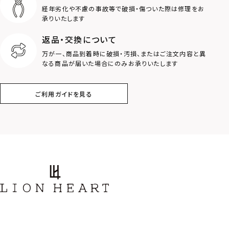
経年劣化や不慮の事故等で破損・傷ついた際は修理をお
ロゴ
アニマル
承りいたします
返品・交換について
クラウン
クロス
万が一、商品到着時に破損・汚損、またはご注文内容と異
なる商品が届いた場合にのみお承りいたします
コイン
フェザー
ご利用ガイドを見る
スター
ホースシュー
ストーン
誕生石
アラベスク
スクロール
フラワー
ハワイアン
タテガミ