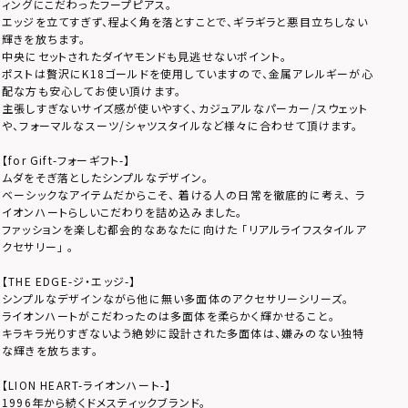
ィングにこだわったフープピアス。
エッジを立てすぎず、程よく角を落とすことで、ギラギラと悪目立ちしない
輝きを放ちます。
中央にセットされたダイヤモンドも見逃せないポイント。
ポストは贅沢にK18ゴールドを使用していますので、金属アレルギーが心
配な方も安心してお使い頂けます。
主張しすぎないサイズ感が使いやすく、カジュアルなパーカー/スウェット
や、フォーマルなスーツ/シャツスタイルなど様々に合わせて頂けます。
【for Gift-フォーギフト-】
ムダをそぎ落としたシンプルなデザイン。
ベーシックなアイテムだからこそ、 着ける人の日常を徹底的に考え、 ラ
イオンハートらしいこだわりを詰め込みました。
ファッションを楽しむ都会的なあなたに向けた 「リアルライフスタイルア
クセサリー」 。
【THE EDGE-ジ・エッジ-】
シンプルなデザインながら他に無い多面体のアクセサリーシリーズ。
ライオンハートがこだわったのは多面体を柔らかく輝かせること。
キラキラ光りすぎないよう絶妙に設計された多面体は、嫌みのない独特
な輝きを放ちます。
【LION HEART-ライオンハート-】
1996年から続くドメスティックブランド。