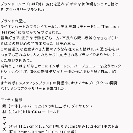
ブランドコンセプトは『常に変化を恐れず 新たな価値観をシェアし続け
る アクセサリーブランド。』
ブランドの歴史
ライオンハートのブランドネームは、英国王朝リチャード1世”The Lion
Hearted”にちなんで名づけられた。
冒険好きで、派手な行動を好む一方、市民から硬い忠誠心をささげられ
るほどの熱い心の持ち主だった「獅子心王」。
この普遍的な敬愛すべき人柄のような存在であり続けたい、遊び心をい
つまでも忘れない、大人の男たちに支持されるブランドでありたい、とい
った願いを込めて。
当時としてはまだ珍しかったインポートシルバージュエリーを扱うセレク
トショップとして、海外の新進デザイナー達の作品をいち早く日本に紹
介。
また若手ドメスティックブランドの発掘や、オリジナルプロダクトの開発
など、メンズアクセサリー界を牽引した。
アイテム情報
素
【本体】シルバー925（メッキ仕上げ）, ダイヤモンド
材
【ポスト】K18イエローゴールド
サ
イ
【外形】1.17cm×1.27cm【幅】0.30cm【厚み】0.24cm【ポスト直
ズ
径】0.7mm～0.9mm（19G～21G相当）