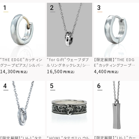
“THE EDGE”カッティン
“for Gift”ウェーブダブ
【限定展開】“THE EDG
グフープピアス/シルバー
ルリングネックレス/シル
E”カッティングフープピ
925
バー×ブラック/シルバー
アス/サージカルステンレ
14,300
16,500
4,400
(税込)
(税込)
(税込)
925
ス（金属アレルギー対応）
【限定展開】“LH-1”カー
【限定展開】“LH-1”タテ
“HOWL”タテガミハウル