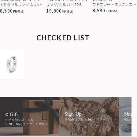
ブドプレートネックレス/
ガミダブルリングネックレ
リング/シルバー925
サージカルステンレス（金
ス（ツイスト/シルバー）/
8,580
8,580
19,800
(税込)
(税込)
(税込)
属アレルギー対応）
サージカルステンレス（金
属アレルギー対応）
CHECKED LIST