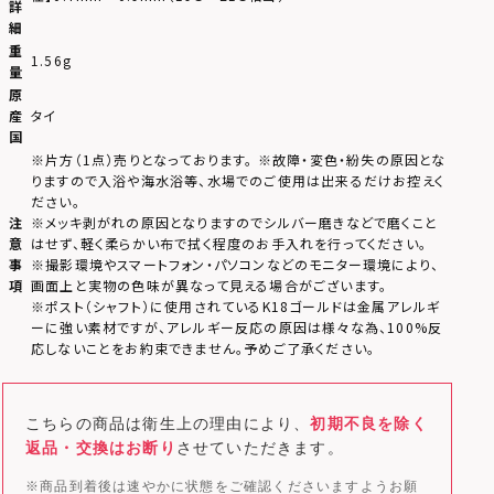
詳
細
重
1.56g
量
原
産
タイ
国
※片方（1点）売りとなっております。 ※故障・変色・紛失の原因とな
りますので入浴や海水浴等、水場でのご使用は出来るだけお控えく
ださい。
注
※メッキ剥がれの原因となりますのでシルバー磨きなどで磨くこと
意
はせず、軽く柔らかい布で拭く程度のお手入れを行ってください。
事
※撮影環境やスマートフォン・パソコンなどのモニター環境により、
項
画面上と実物の色味が異なって見える場合がございます。
※ポスト（シャフト）に使用されているK18ゴールドは金属アレルギ
ーに強い素材ですが、アレルギー反応の原因は様々な為、100%反
応しないことをお約束できません。予めご了承ください。
こちらの商品は衛生上の理由により、
初期不良を除く
返品・交換はお断り
させていただきます。
※商品到着後は速やかに状態をご確認くださいますようお願