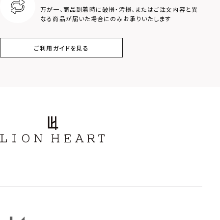
クラウン
クロス
万が一、商品到着時に破損・汚損、またはご注文内容と異
なる商品が届いた場合にのみお承りいたします
コイン
フェザー
ご利用ガイドを見る
スター
ホースシュー
ストーン
誕生石
アラベスク
スクロール
フラワー
ハワイアン
タテガミ
PRICE