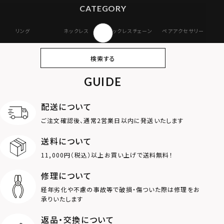
CATEGORY
リング
ネックレス
ネックレスチェーン
ペアアクセサリー
ピアス
イヤリング・イヤー
ブレスレット
バングル
検索する
カフ
GUIDE
アンクレット
オンラインストア
ギフトボックス
パーツ
限定
配送について
MOTIF
ご注文確認後、通常2営業日以内に発送いたします
送料について
ダブルリング
プレート
11,000円（税込）以上お買い上げで送料無料！
ライオン
ハート
修理について
経年劣化や不慮の事故等で破損・傷ついた際は修理をお
ロゴ
アニマル
承りいたします
返品・交換について