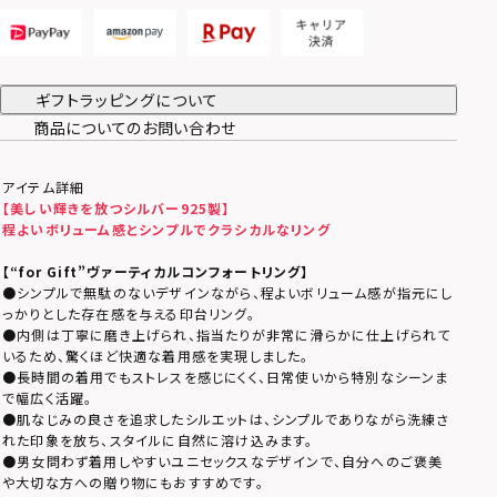
ギフトラッピングについて
商品についてのお問い合わせ
アイテム詳細
【美しい輝きを放つシルバー925製】
程よいボリューム感とシンプルでクラシカルなリング
【
“for Gift”ヴァーティカルコンフォートリング
】
●シンプルで無駄のないデザインながら、程よいボリューム感が指元にし
っかりとした存在感を与える印台リング。
●内側は丁寧に磨き上げられ、指当たりが非常に滑らかに仕上げられて
いるため、驚くほど快適な着用感を実現しました。
●長時間の着用でもストレスを感じにくく、日常使いから特別なシーンま
で幅広く活躍。
●肌なじみの良さを追求したシルエットは、シンプルでありながら洗練さ
れた印象を放ち、スタイルに自然に溶け込みます。
●男女問わず着用しやすいユニセックスなデザインで、自分へのご褒美
や大切な方への贈り物にもおすすめです。