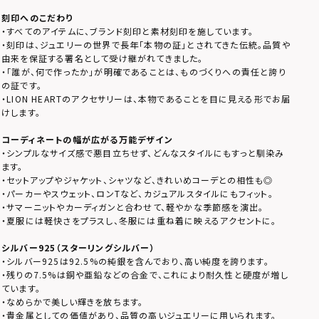
刻印へのこだわり
・すべてのアイテムに、ブランド刻印と素材刻印を施しています。
・刻印は、ジュエリーの世界で長年「本物の証」とされてきた伝統。品質や
由来を保証する署名として受け継がれてきました。
・「誰が、何で作ったか」が明確であることは、ものづくりへの責任と誇り
の証です。
・LION HEARTのアクセサリーは、本物であることを目に見える形でお届
けします。
コーディネートの幅が広がる万能デザイン
・シンプルなサイズ感で悪目立ちせず、どんなスタイルにもすっと馴染み
ます。
・セットアップやジャケット、シャツなど、きれいめコーデとの相性も◎
・パーカーやスウェット、ロンTなど、カジュアルスタイルにもフィット。
・サマーニットやカーディガンと合わせて、軽やかな季節感を演出。
・夏服には軽快さをプラスし、冬服には重ね着に映えるアクセントに。
シルバー925（スターリングシルバー）
・シルバー925は92.5%の純銀を含んでおり、高い純度を誇ります。
・残りの7.5%は銅や亜鉛などの合金で、これにより耐久性と硬度が増し
ています。
・なめらかで美しい輝きを放ちます。
・貴金属としての価値があり、品質の高いジュエリーに用いられます。