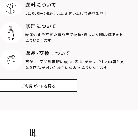
送料について
ダブルリング
プレート
11,000円（税込）以上お買い上げで送料無料！
ライオン
ハート
修理について
経年劣化や不慮の事故等で破損・傷ついた際は修理をお
ロゴ
アニマル
承りいたします
返品・交換について
クラウン
クロス
万が一、商品到着時に破損・汚損、またはご注文内容と異
なる商品が届いた場合にのみお承りいたします
コイン
フェザー
ご利用ガイドを見る
スター
ホースシュー
ストーン
誕生石
アラベスク
スクロール