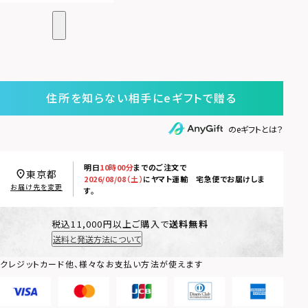
住所を知らない相手にeギフトで贈る
のeギフトとは？
明日
10時00分
までのご注文で
東京都
2026/08/08（土）
に
ヤマト運輸 宅急便
でお届けしま
お届け先を変更
す。
税込11,000円以上ご購入で
送料無料
送料と発送方法について
クレジットカード他、様々なお支払い方法が使えます