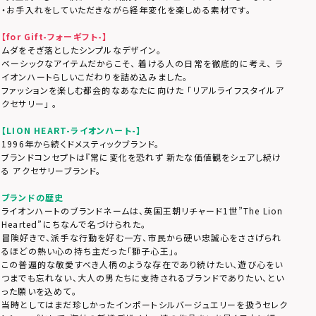
・お手入れをしていただきながら経年変化を楽しめる素材です。
【for Gift-フォーギフト-】
ムダをそぎ落としたシンプルなデザイン。
ベーシックなアイテムだからこそ、 着ける人の日常を徹底的に考え、 ラ
イオンハートらしいこだわりを詰め込みました。
ファッションを楽しむ都会的なあなたに向けた 「リアルライフスタイルア
クセサリー」 。
【LION HEART-ライオンハート-】
1996年から続くドメスティックブランド。
ブランドコンセプトは『常に変化を恐れず 新たな価値観をシェアし続け
る アクセサリーブランド。
ブランドの歴史
ライオンハートのブランドネームは、英国王朝リチャード1世”The Lion
Hearted”にちなんで名づけられた。
冒険好きで、派手な行動を好む一方、市民から硬い忠誠心をささげられ
るほどの熱い心の持ち主だった「獅子心王」。
この普遍的な敬愛すべき人柄のような存在であり続けたい、遊び心をい
つまでも忘れない、大人の男たちに支持されるブランドでありたい、とい
った願いを込めて。
当時としてはまだ珍しかったインポートシルバージュエリーを扱うセレク