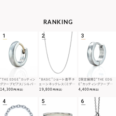
RANKING
“THE EDGE”カッティン
“BASIC”ショート喜平チ
【限定展開】“THE EDG
グフープピアス/シルバー
ェーンネックレス（ミディ
E”カッティングフープピ
925
アム）/シルバー925
アス/サージカルステンレ
14,300
19,800
4,400
(税込)
(税込)
(税込)
ス（金属アレルギー対応）