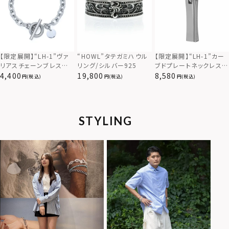
【限定展開】“LH-1”カー
【限定展開】“LH-1”ヴァ
“HOWL”タテガミハウル
ブドプレートネックレス/
リアスチェーンブレスレッ
リング/シルバー925
サージカルステンレス（金
ト/アズキ/サージカルス
8,580
4,400
19,800
(税込)
(税込)
(税込)
属アレルギー対応）
テンレス（金属アレルギー
対応）
STYLING