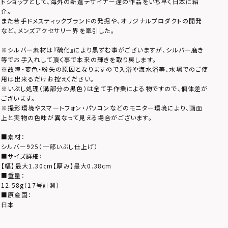
トショップとして、海外の新進デザイナー達の作品をいち早く日本に紹
介。
また若手ドメスティックブランドの発掘や、オリジナルプロダクトの開発
など、メンズアクセサリー界を牽引した。
※シルバー素材は『硫化』により黒ずむ事がございますが、シルバー磨き
等でお手入れして頂く事で本来の輝きを取り戻します。
※故障・変色・紛失の原因となりますので入浴や海水浴等、水場でのご使
用は出来るだけお控えください。
※いぶし処理（溝部分の黒色）は全て手作業による物ですので、個体差が
ございます。
※撮影環境やスマートフォン・パソコンなどのモニター環境により、画面
上と実物の色味が異なって見える場合がございます。
■素材：
シルバー925（一部いぶし仕上げ）
■サイズ詳細：
【幅】最大1.30cm【厚み】最大0.38cm
■重量：
12.58g（17号計測）
■原産国：
日本