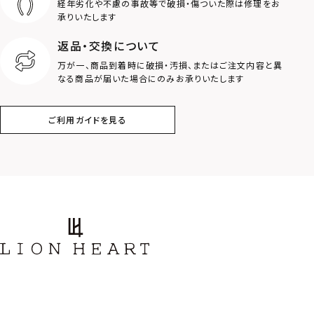
経年劣化や不慮の事故等で破損・傷ついた際は修理をお
ロゴ
アニマル
承りいたします
返品・交換について
クラウン
クロス
万が一、商品到着時に破損・汚損、またはご注文内容と異
なる商品が届いた場合にのみお承りいたします
コイン
フェザー
ご利用ガイドを見る
スター
ホースシュー
ストーン
誕生石
アラベスク
スクロール
フラワー
ハワイアン
タテガミ