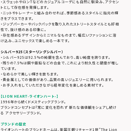
・スウェットやロンTなどのカジュアルコーデにも自然に馴染み、アクセン
トとして存在感を発揮します。
・ニットやトレーナーと組み合わせれば、季節感あるスタイルに指元の輝
きをプラスできます。
・ジップパーカーやバックパックを取り入れたストリートスタイルとも好相
性で、抜け感のある印象に。
・存在感あるデザインからミニマルなものまで、幅広いファッションに溶
け込み、ユニセックスで楽しめる一本です。
シルバー925（スターリングシルバー）
・シルバー925は92.5%の純銀を含んでおり、高い純度を誇ります。
・残りの7.5%は銅や亜鉛などの合金で、これにより耐久性と硬度が増し
ています。
・なめらかで美しい輝きを放ちます。
・貴金属としての価値があり、品質の高いジュエリーに用いられます。
・お手入れをしていただきながら経年変化を楽しめる素材です。
【LION HEART-ライオンハート-】
1996年から続くドメスティックブランド。
ブランドコンセプトは『常に変化を恐れず 新たな価値観をシェアし続け
る アクセサリーブランド。
ブランドの歴史
ライオンハートのブランドネームは、英国王朝リチャード1世”The Lion