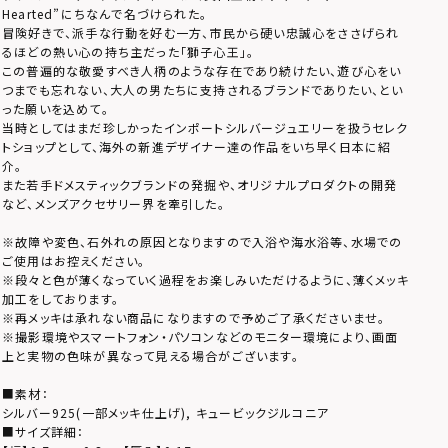
Hearted”にちなんで名づけられた。
冒険好きで、派手な行動を好む一方、市民から硬い忠誠心をささげられ
るほどの熱い心の持ち主だった「獅子心王」。
この普遍的な敬愛すべき人柄のような存在であり続けたい、遊び心をい
つまでも忘れない、大人の男たちに支持されるブランドでありたい、とい
った願いを込めて。
当時としてはまだ珍しかったインポートシルバージュエリーを扱うセレク
トショップとして、海外の新進デザイナー達の作品をいち早く日本に紹
介。
また若手ドメスティックブランドの発掘や、オリジナルプロダクトの開発
など、メンズアクセサリー界を牽引した。
※故障や変色、石外れの原因となりますので入浴や海水浴等、水場での
ご使用はお控えください。
※段々と色が薄くなっていく過程をお楽しみいただけるように、薄くメッキ
加工をしております。
※再メッキは承れない商品になりますので予めご了承くださいませ。
※撮影環境やスマートフォン・パソコンなどのモニター環境により、画面
上と実物の色味が異なって見える場合がございます。
■素材：
シルバー925(一部メッキ仕上げ), キュービックジルコニア
■サイズ詳細：