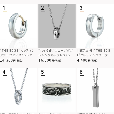
“THE EDGE”カッティン
“for Gift”ウェーブダブ
【限定展開】“THE EDG
グフープピアス/シルバー
ルリングネックレス/シル
E”カッティングフープピ
925
バー×ブラック/シルバー
アス/サージカルステンレ
14,300
16,500
4,400
(税込)
(税込)
(税込)
925
ス（金属アレルギー対応）