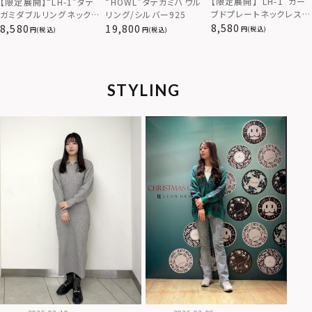
【限定展開】“LH-1”カー
【限定展開】“LH-1”タテ
“HOWL”タテガミハウル
ブドプレートネックレス/
ガミダブルリングネックレ
リング/シルバー925
サージカルステンレス（金
ス（ツイスト/シルバー）/
8,580
8,580
19,800
(税込)
(税込)
(税込)
属アレルギー対応）
サージカルステンレス（金
属アレルギー対応）
STYLING