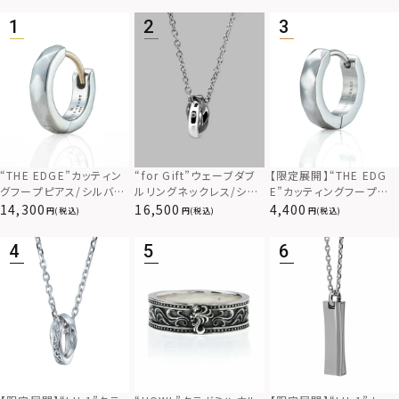
“THE EDGE”カッティン
“for Gift”ウェーブダブ
【限定展開】“THE EDG
グフープピアス/シルバー
ルリングネックレス/シル
E”カッティングフープピ
925
バー×ブラック/シルバー
アス/サージカルステンレ
14,300
16,500
4,400
(税込)
(税込)
(税込)
925
ス（金属アレルギー対応）