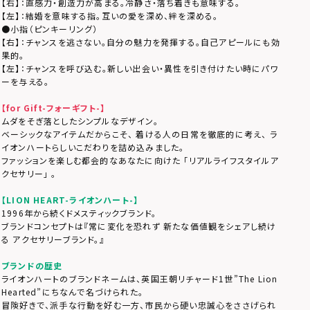
【右】：直感力・創造力が高まる。冷静さ・落ち着きも意味する。
【左】：結婚を意味する指。互いの愛を深め、絆を深める。
●小指（ピンキーリング）
【右】：チャンスを逃さない。自分の魅力を発揮する。自己アピールにも効
果的。
【左】：チャンスを呼び込む。新しい出会い・異性を引き付けたい時にパワ
ーを与える。
【for Gift-フォーギフト-】
ムダをそぎ落としたシンプルなデザイン。
ベーシックなアイテムだからこそ、 着ける人の日常を徹底的に考え、 ラ
イオンハートらしいこだわりを詰め込みました。
ファッションを楽しむ都会的なあなたに向けた 「リアルライフスタイルア
クセサリー」 。
【LION HEART-ライオンハート-】
1996年から続くドメスティックブランド。
ブランドコンセプトは『常に変化を恐れず 新たな価値観をシェアし続け
る アクセサリーブランド。』
ブランドの歴史
ライオンハートのブランドネームは、英国王朝リチャード1世”The Lion
Hearted”にちなんで名づけられた。
冒険好きで、派手な行動を好む一方、市民から硬い忠誠心をささげられ