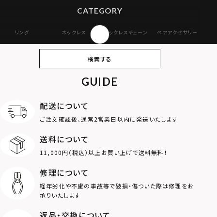
CATEGORY
リング
ネックレス
ネックレスチェーン
ペアアクセサリー
ピアス
イヤリング・イヤー
ブレスレット
バングル
検索する
カフ
GUIDE
アンクレット
オンラインストア
ギフトボックス
パーツ
限定
配送について
MOTIF
ご注文確認後、通常2営業日以内に発送いたします
送料について
ダブルリング
プレート
11,000円（税込）以上お買い上げで送料無料！
ライオン
ハート
修理について
経年劣化や不慮の事故等で破損・傷ついた際は修理をお
ロゴ
アニマル
承りいたします
返品・交換について