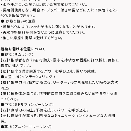
・水や汗がついた場合は、乾いた布で拭いてください。
・長期間使用しない場合は、ジッパー付きの袋などに入れて保管すると、
劣化を軽減できます。
● お取り扱いの注意
・経年劣化により、メッキが徐々に薄くなることがあります。
・香水や整髪料が付かないように注意してください。
・激しい摩擦や衝撃は避けてください。
指輪を着ける位置について
●親指（サムリング）
【右】：指導者を表す指。行動力・意志を持続させ困難に打つ勝ち、目標に
着実に進んでいく。
【左】：信念を貫き前進するパワーを呼び込む。願いの成就。
●人差し指（インデックスリング ）
【右】：集中力・行動力が高まる。リーダーシップを発揮したい時の活力の
向上。
【左】：積極性が高まる。精神的に前向きに取り組みたい気持ちを引っ張
ってくれる。
●中指（ミドルフィンガーリング）
【右】：直感力の向上。邪気を払い、パワーを呼び込む。
【左】：協調性が高まる。円滑なコミュニケーションとスムーズな人間関
係。
●薬指（アニバーサリーリング）