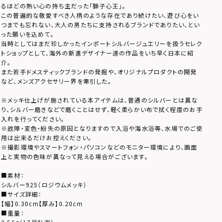
るほどの熱い心の持ち主だった「獅子心王」。
この普遍的な敬愛すべき人柄のような存在であり続けたい、遊び心をい
つまでも忘れない、大人の男たちに支持されるブランドでありたい、とい
った願いを込めて。
当時としてはまだ珍しかったインポートシルバージュエリーを扱うセレク
トショップとして、海外の新進デザイナー達の作品をいち早く日本に紹
介。
また若手ドメスティックブランドの発掘や、オリジナルプロダクトの開発
など、メンズアクセサリー界を牽引した。
※メッキ仕上げが施されている本アイテムは、普通のシルバーとは異な
り、シルバー磨きなどで磨くことはせず、軽く柔らかい布で拭く程度のお手
入れを行ってください。
※故障・変色・紛失の原因となりますので入浴や海水浴等、水場でのご使
用は出来るだけお控えください。
※撮影環境やスマートフォン・パソコンなどのモニター環境により、画面
上と実物の色味が異なって見える場合がございます。
■素材：
シルバー925（ロジウムメッキ）
■サイズ詳細：
【幅】0.30cm【厚み】0.20cm
■重量：