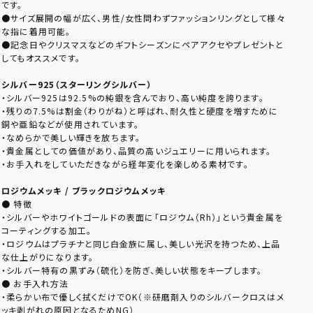
です。
●サイズ展開の幅が広く、男性/女性問わずファッションリングとして様々
な指に着用可能。
●記念日やクリスマスなどのギフトシーズンにペアアクセやプレゼントと
してもオススメです。
シルバー925（スターリングシルバー）
・シルバー925は92.5%の純銀を含んでおり、高い純度を誇ります。
・残りの7.5%は割金（わりがね）と呼ばれ、耐久性と硬度を増すために
銅や亜鉛などが使用されています。
・なめらかで美しい輝きを放ちます。
・貴金属としての価値があり、品質の高いジュエリーに用いられます。
・お手入れをしていただきながら経年変化を楽しめる素材です。
ロジウムメッキ / ブラックロジウムメッキ
● 特徴
・シルバーやホワイトゴールドの表面に「ロジウム（Rh）」という貴金属を
コーティングする加工。
・ロジウムはプラチナと同じ白金族に属し、美しい光沢を持つため、上品
な仕上がりになります。
・シルバー特有の黒ずみ（硫化）を防ぎ、美しい状態をキープします。
● お手入れ方法
・柔らかい布で優しく拭くだけでOK（※研磨剤入りのシルバークロスはメ
ッキ剥がれの原因となるためNG）