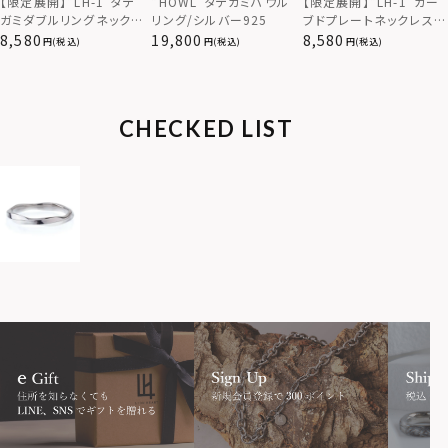
【限定展開】“LH-1”カー
【限定展開】“LH-1”タテ
“HOWL”タテガミハウル
ブドプレートネックレス/
ガミダブルリングネックレ
リング/シルバー925
サージカルステンレス（金
ス（ツイスト/シルバー）/
8,580
8,580
19,800
(税込)
(税込)
(税込)
属アレルギー対応）
サージカルステンレス（金
属アレルギー対応）
CHECKED LIST