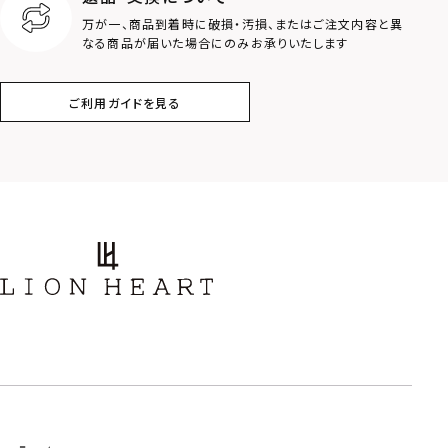
クラウン
クロス
万が一、商品到着時に破損・汚損、またはご注文内容と異
なる商品が届いた場合にのみお承りいたします
コイン
フェザー
ご利用ガイドを見る
スター
ホースシュー
ストーン
誕生石
アラベスク
スクロール
フラワー
ハワイアン
タテガミ
PRICE