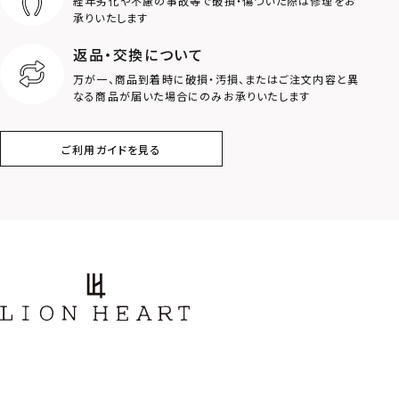
経年劣化や不慮の事故等で破損・傷ついた際は修理をお
ロゴ
アニマル
承りいたします
返品・交換について
クラウン
クロス
万が一、商品到着時に破損・汚損、またはご注文内容と異
なる商品が届いた場合にのみお承りいたします
コイン
フェザー
ご利用ガイドを見る
スター
ホースシュー
ストーン
誕生石
アラベスク
スクロール
フラワー
ハワイアン
タテガミ