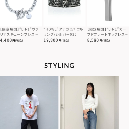
【限定展開】“LH-1”カー
【限定展開】“LH-1”ヴァ
“HOWL”タテガミハウル
ブドプレートネックレス/
リアスチェーンブレスレッ
リング/シルバー925
サージカルステンレス（金
ト/アズキ/サージカルス
8,580
4,400
19,800
(税込)
(税込)
(税込)
属アレルギー対応）
テンレス（金属アレルギー
対応）
STYLING