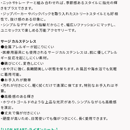
・ニットやトレーナーと組み合わせれば、季節感あるスタイルに指元の輝
きをプラスできます。
・ジップパーカーやバックパックを取り入れたストリートスタイルとも好相
性で、抜け感のある印象に。
・シンプルなデザインの指輪だからこそ、幅広いファッションにマッチし、
ユニセックスで楽しめる万能アクセサリーです。
サージカルステンレス
●金属アレルギーが起こりにくい
・医療用器具にも使用されるサージカルステンレスは、肌に優しくアレル
ギー反応を起こしにくい素材。
●錆びにくく、変色しにくい
・水や汗に強く、長期間美しい状態を保ちます。お風呂や海水浴でも気軽
に着用可能。
●お手入れが簡単
・汚れが付きにくく、軽く拭くだけで清潔に保てます。特別なお手入れは不
要。
●高級感のある輝き
・ホワイトゴールドのような上品な光沢があり、シンプルながらも高級感
を演出。
●丈夫で傷が付きにくい
・硬度が高いため、日常使いでも傷がつきにくく、長く愛用できます。
【LION HEART-ライオンハート-】