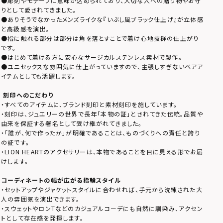
●彫刻やモチーフに意味が込められており、大切な人への贈り物やお守
りとして愛されてきました。
●ありそうでなかったメンズライクな『いぶし風ブラック仕上げ』が立体感
と高級感を演出。
●指に触れる部分は部分は角を落とすことで着け心地抜群の仕上がり
です。
●はじめて着ける方に安心なサージカルステンレス素材で製作。
●ユニセックスな雰囲気に仕上がっていますので、主張しすぎないペアア
イテムとしても活躍します。
刻印へのこだわり
・すべてのアイテムに、ブランド刻印と素材刻印を施しています。
・刻印は、ジュエリーの世界で長年「本物の証」とされてきた伝統。品質や
由来を保証する署名として受け継がれてきました。
・「誰が、何で作ったか」が明確であることは、ものづくりへの責任と誇り
の証です。
・LION HEARTのアクセサリーは、本物であることを目に見える形でお届
けします。
コーディネートの幅が広がる指輪スタイル
・セットアップやジャケットスタイルに合わせれば、手元から洗練された大
人の雰囲気を演出できます。
・スウェットやロンTなどのカジュアルコーデにも自然に馴染み、アクセン
トとして存在感を発揮します。