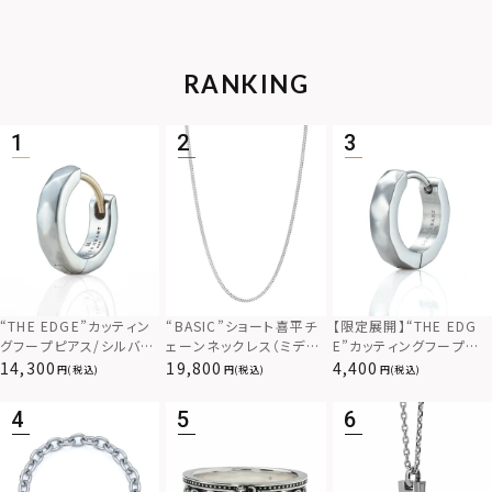
RANKING
“THE EDGE”カッティン
“BASIC”ショート喜平チ
【限定展開】“THE EDG
グフープピアス/シルバー
ェーンネックレス（ミディ
E”カッティングフープピ
925
アム）/シルバー925
アス/サージカルステンレ
14,300
19,800
4,400
(税込)
(税込)
(税込)
ス（金属アレルギー対応）