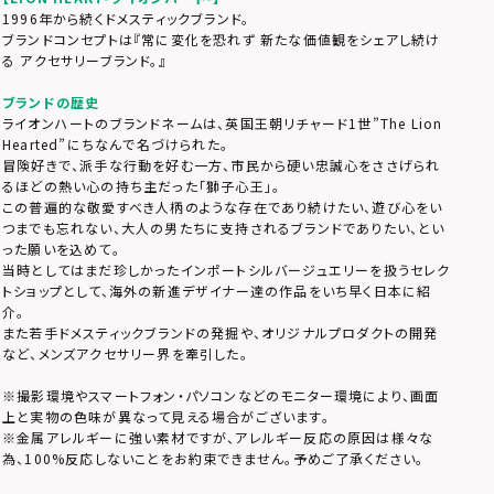
1996年から続くドメスティックブランド。
ブランドコンセプトは『常に変化を恐れず 新たな価値観をシェアし続け
る アクセサリーブランド。』
ブランドの歴史
ライオンハートのブランドネームは、英国王朝リチャード1世”The Lion
Hearted”にちなんで名づけられた。
冒険好きで、派手な行動を好む一方、市民から硬い忠誠心をささげられ
るほどの熱い心の持ち主だった「獅子心王」。
この普遍的な敬愛すべき人柄のような存在であり続けたい、遊び心をい
つまでも忘れない、大人の男たちに支持されるブランドでありたい、とい
った願いを込めて。
当時としてはまだ珍しかったインポートシルバージュエリーを扱うセレク
トショップとして、海外の新進デザイナー達の作品をいち早く日本に紹
介。
また若手ドメスティックブランドの発掘や、オリジナルプロダクトの開発
など、メンズアクセサリー界を牽引した。
※撮影環境やスマートフォン・パソコンなどのモニター環境により、画面
上と実物の色味が異なって見える場合がございます。
※金属アレルギーに強い素材ですが、アレルギー反応の原因は様々な
為、100%反応しないことをお約束できません。予めご了承ください。