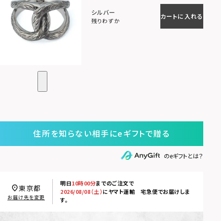
シルバー
カートに入れる
残りわずか
住所を知らない相手にeギフトで贈る
のeギフトとは？
明日
10時00分
までのご注文で
東京都
2026/08/08（土）
に
ヤマト運輸 宅急便
でお届けしま
お届け先を変更
す。