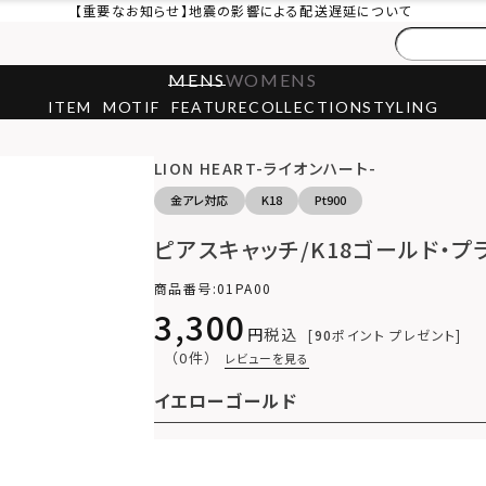
【重要なお知らせ】地震の影響による配送遅延について
MENS
WOMENS
ITEM
MOTIF
FEATURE
COLLECTION
STYLING
LION HEART-ライオンハート-
金アレ対応
K18
Pt900
ピアスキャッチ/K18ゴールド・プ
商品番号
01PA00
3,300
税込
90
ポイント プレゼント
（0件）
レビューを見る
イエローゴールド