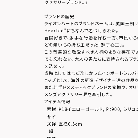
クセサリーブランド。』
ブランドの歴史
ライオンハートのブランドネームは、英国王朝リチャ
Hearted”にちなんで名づけられた。
冒険好きで、派手な行動を好む一方、市民か
どの熱い心の持ち主だった「獅子心王」。
この普遍的な敬愛すべき人柄のような存在で
でも忘れない、大人の男たちに支持されるブラ
を込めて。
当時としてはまだ珍しかったインポートシルバ
ョップとして、海外の新進デザイナー達の作品
また若手ドメスティックブランドの発掘や、オリ
メンズアクセサリー界を牽引した。
アイテム情報
素材
K18イエローゴールド, Pt900, シリコ
サイ
ズ詳
直径0.5cm
細