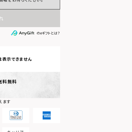
れ
のeギフトとは？
は表示できません
送料無料
えます