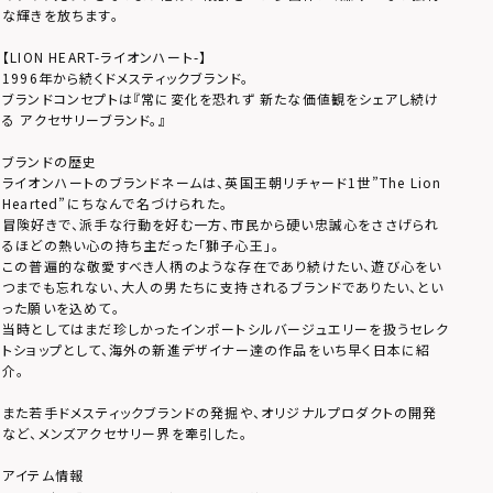
な輝きを放ちます。
【LION HEART-ライオンハート-】
1996年から続くドメスティックブランド。
ブランドコンセプトは『常に変化を恐れず 新たな価値観をシェアし続け
る アクセサリーブランド。』
ブランドの歴史
ライオンハートのブランドネームは、英国王朝リチャード1世”The Lion
Hearted”にちなんで名づけられた。
冒険好きで、派手な行動を好む一方、市民から硬い忠誠心をささげられ
るほどの熱い心の持ち主だった「獅子心王」。
この普遍的な敬愛すべき人柄のような存在であり続けたい、遊び心をい
つまでも忘れない、大人の男たちに支持されるブランドでありたい、とい
った願いを込めて。
当時としてはまだ珍しかったインポートシルバージュエリーを扱うセレク
トショップとして、海外の新進デザイナー達の作品をいち早く日本に紹
介。
また若手ドメスティックブランドの発掘や、オリジナルプロダクトの開発
など、メンズアクセサリー界を牽引した。
アイテム情報