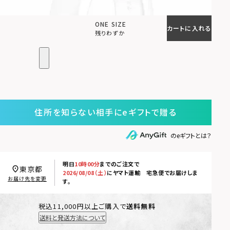
ONE SIZE
カートに入れる
残りわずか
住所を知らない相手にeギフトで贈る
のeギフトとは？
明日
10時00分
までのご注文で
東京都
2026/08/08（土）
に
ヤマト運輸 宅急便
でお届けしま
お届け先を変更
す。
税込11,000円以上ご購入で
送料無料
送料と発送方法について