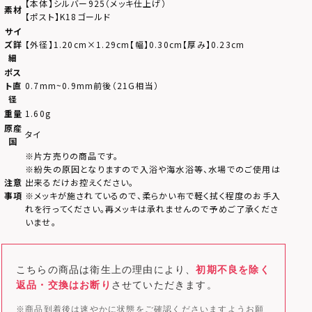
【本体】シルバー925（メッキ仕上げ）
素材
【ポスト】K18ゴールド
サイ
ズ詳
【外径】1.20cm×1.29cm【幅】0.30cm【厚み】0.23cm
細
ポス
ト直
0.7mm~0.9mm前後（21G相当）
径
重量
1.60g
原産
タイ
国
※片方売りの商品です。
※紛失の原因となりますので入浴や海水浴等、水場でのご使用は
注意
出来るだけお控えください。
事項
※メッキが施されているので、柔らかい布で軽く拭く程度のお手入
れを行ってください。再メッキは承れませんので予めご了承くださ
いませ。
こちらの商品は衛生上の理由により、
初期不良を除く
返品・交換はお断り
させていただきます。
※商品到着後は速やかに状態をご確認くださいますようお願