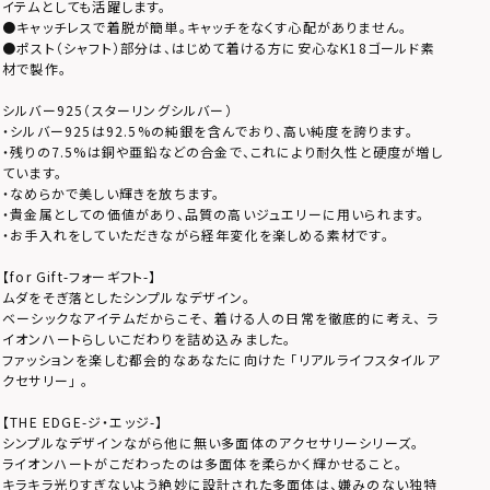
イテムとしても活躍します。
●キャッチレスで着脱が簡単。キャッチをなくす心配がありません。
●ポスト（シャフト）部分は、はじめて着ける方に安心なK18ゴールド素
材で製作。
シルバー925（スターリングシルバー）
・シルバー925は92.5%の純銀を含んでおり、高い純度を誇ります。
・残りの7.5%は銅や亜鉛などの合金で、これにより耐久性と硬度が増し
ています。
・なめらかで美しい輝きを放ちます。
・貴金属としての価値があり、品質の高いジュエリーに用いられます。
・お手入れをしていただきながら経年変化を楽しめる素材です。
【for Gift-フォーギフト-】
ムダをそぎ落としたシンプルなデザイン。
ベーシックなアイテムだからこそ、 着ける人の日常を徹底的に考え、 ラ
イオンハートらしいこだわりを詰め込みました。
ファッションを楽しむ都会的なあなたに向けた 「リアルライフスタイルア
クセサリー」 。
【THE EDGE-ジ・エッジ-】
シンプルなデザインながら他に無い多面体のアクセサリーシリーズ。
ライオンハートがこだわったのは多面体を柔らかく輝かせること。
キラキラ光りすぎないよう絶妙に設計された多面体は、嫌みのない独特