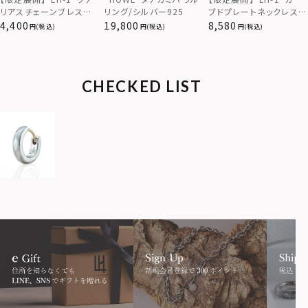
ブドプレートネックレス/
リアスチェーンブレスレッ
リング/シルバー925
サージカルステンレス（金
ト/アズキ/サージカルス
8,580
4,400
19,800
(税込)
(税込)
(税込)
属アレルギー対応）
テンレス（金属アレルギー
対応）
CHECKED LIST