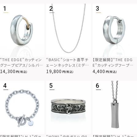
“THE EDGE”カッティン
“BASIC”ショート喜平チ
【限定展開】“THE EDG
グフープピアス/シルバー
ェーンネックレス（ミディ
E”カッティングフープピ
925
アム）/シルバー925
アス/サージカルステンレ
14,300
19,800
4,400
(税込)
(税込)
(税込)
ス（金属アレルギー対応）
【限定展開】“LH-1”カー
【限定展開】“LH-1”ヴァ
“HOWL”タテガミハウル