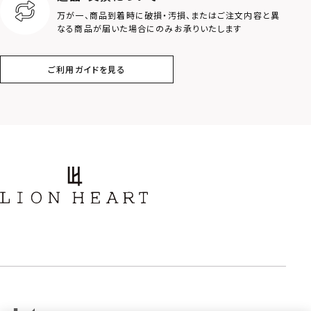
クラウン
クロス
万が一、商品到着時に破損・汚損、またはご注文内容と異
なる商品が届いた場合にのみお承りいたします
コイン
フェザー
ご利用ガイドを見る
スター
ホースシュー
ストーン
誕生石
アラベスク
スクロール
フラワー
ハワイアン
タテガミ
PRICE