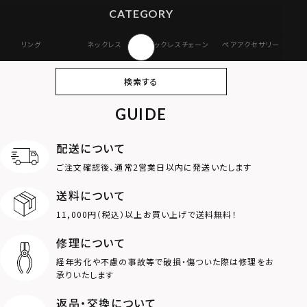
CATEGORY
リング
ネックレス
ネックレスチェーン
ペアアクセサリー
ピアス
イヤリング・イヤー
ブレスレット
バングル
検索する
カフ
GUIDE
アンクレット
オンラインストア
ギフトボックス
パーツ
限定
配送について
MOTIF
ご注文確認後、通常2営業日以内に発送いたします
送料について
ダブルリング
プレート
11,000円（税込）以上お買い上げで送料無料！
ライオン
ハート
修理について
経年劣化や不慮の事故等で破損・傷ついた際は修理をお
ロゴ
アニマル
承りいたします
返品・交換について