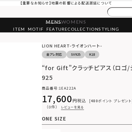
【重要なお知らせ】地震の影響による配送遅延について
MENS
WOMENS
ITEM
MOTIF
FEATURE
COLLECTION
STYLING
5
LION HEART-ライオンハート-
金アレ対応
SV925
K18
“for Gift”クラッチピアス（ロ
925
商品番号
1EA222A
17,600
税込
480
ポイント プレゼント
（0件）
レビューを見る
ONE SIZE