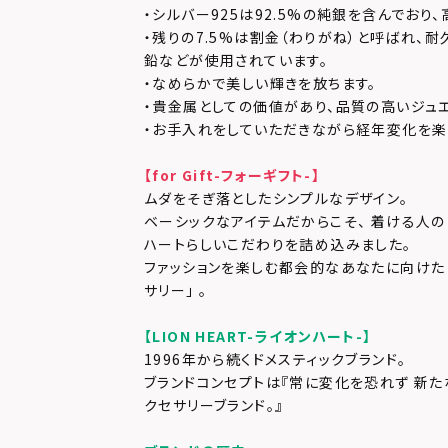
・シルバー925は92.5%の純銀を含んでおり
・残りの7.5%は割金（わりがね）と呼ばれ、
鉛などが使用されています。
・なめらかで美しい輝きを放ちます。
・貴金属としての価値があり、品質の高いジュ
・お手入れをしていただきながら経年変化を楽
【for Gift-フォーギフト-】
ムダをそぎ落としたシンプルなデザイン。
ベーシックなアイテムだからこそ、 着ける人の
ハートらしいこだわりを詰め込みました。
ファッションを楽しむ都会的なあなたに向けた 
サリー」 。
【LION HEART-ライオンハート-】
1996年から続くドメスティックブランド。
ブランドコンセプトは『常に変化を恐れず 新た
クセサリーブランド。』