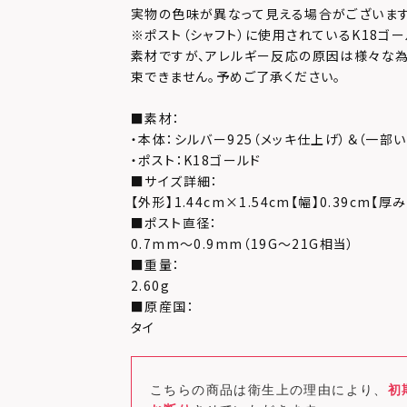
実物の色味が異なって見える場合がございます
※ポスト（シャフト）に使用されているK18ゴ
素材ですが、アレルギー反応の原因は様々な為
束できません。予めご了承ください。
■素材：
・本体：シルバー925（メッキ仕上げ）＆（一部
・ポスト：K18ゴールド
■サイズ詳細：
【外形】1.44cm×1.54cm【幅】0.39cm【厚み
■ポスト直径：
0.7mm～0.9mm（19G～21G相当）
■重量：
2.60g
■原産国：
タイ
こちらの商品は衛生上の理由により、
初