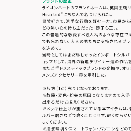
ブランドの歴史
ライオンハートのブランドネームは、英国王朝リチャ
Hearted”にちなんで名づけられた。
冒険好きで、派手な行動を好む一方、市民か
どの熱い心の持ち主だった「獅子心王」。
この普遍的な敬愛すべき人柄のような存在で
でも忘れない、大人の男たちに支持されるブラ
を込めて。
当時としてはまだ珍しかったインポートシルバ
ョップとして、海外の新進デザイナー達の作品
また若手ドメスティックブランドの発掘や、オリ
メンズアクセサリー界を牽引した。
※片方（1点）売りとなっております。
※故障・変色・紛失の原因となりますので入浴
出来るだけお控えください。
※メッキ仕上げが施されている本アイテムは、
ルバー磨きなどで磨くことはせず、軽く柔らか
ってください。
※撮影環境やスマートフォン・パソコンなどの