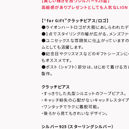
【美しい輝きを放つシルバー925製】
高級感がありプレゼントとしても人気なLION 
【
“for Gift”クラッチピアス/ロゴ】
●ライオンハートロゴが大胆にあしらわれたデ
●1点でスタイリングの幅が広がる、メンズファ
●ユニセックスな雰囲気に仕上がっていますの
ムとしても活躍します。
●記念日やクリスマスなどのギフトシーズンに
もオススメです。
●ポスト（シャフト）部分は、はじめて着ける方
製作。
クラッチピアス
・すっきりした丸型シルエットのフープピアス。
・キャッチ紛失の心配がないキャッチレスタイプ
・ワンタッチでラクに着脱可能。
・後ろから見てもきれいなデザイン。
シルバー925（スターリングシルバー）