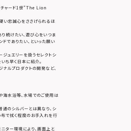
ード1世”The Lion
ら硬い忠誠心をささげられるほ
あり続けたい、遊び心をいつま
ンドでありたい、といった願い
ージュエリーを扱うセレクトシ
をいち早く日本に紹介。
ジナルプロダクトの開発など、
や海水浴等、水場でのご使用は
普通のシルバーとは異なり、シ
い布で拭く程度のお手入れを行
モニター環境により、画面上と