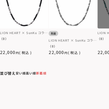
LION HEART × SunKu コラボ
LION 
真鍮
ネックレス/2024年モデ
ネックレ
（0）
（0）
LION HEART × SunKu コラボ
ル/TYPE C（オニキス）
ル/TY
ネックレス/2024年モデ
（0）
ル/TYPE B（真鍮）
22,000
22,000
22,0
税込
税込
並び替え
安い順
高い順
新着順