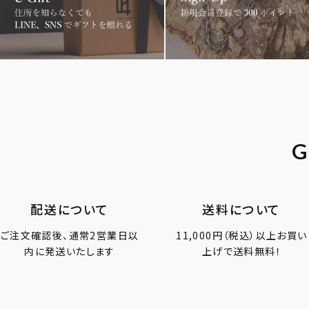
アニマル
クラウン
クロ
スター
ホースシュー
ストー
スクロール
フラワー
ハワイ
G
PRICE
C
配送について
送料について
ご注文確認後、通常2営業日以
11,000円（税込）以上お買い
〜
内に発送いたします
上げで送料無料！