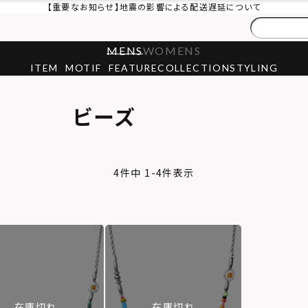
【重要なお知らせ】地震の影響による配送遅延について
MENS
WOMENS
ITEM
MOTIF
FEATURE
COLLECTION
STYLING
ビーズ
4
件中
1
-
4
件表示
在庫切れ
在庫切れ