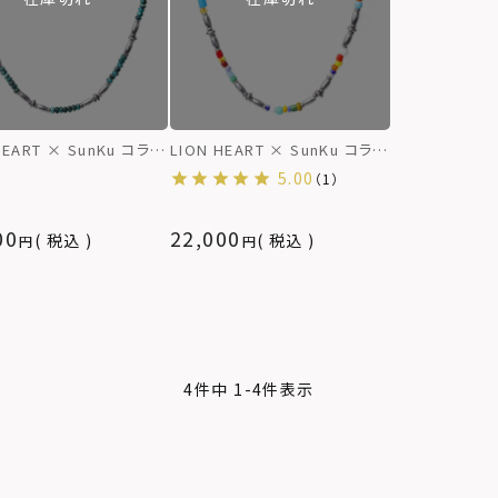
HEART × SunKu コラボ
LION HEART × SunKu コラボ
ス/2024年モデ
ネックレス/2024年モデ
5.00
（1）
PE D（ターコイズ）
ル/TYPE A（ガラスビーズ）
00
22,000
税込
税込
4
件中
1
-
4
件表示