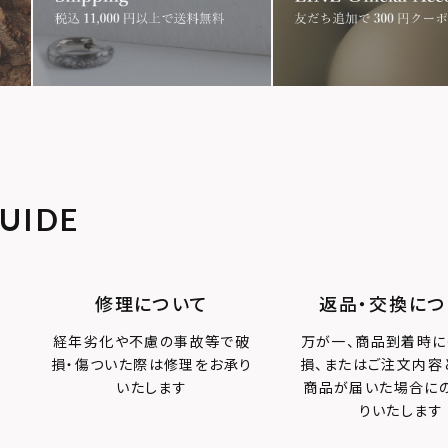
ス
コイン
フェザー
ン
誕生石
アラベスク
アン
タテガミ
UIDE
OLOR
修理について
返品・交換につ
経年劣化や不慮の事故等で破
万が一、商品到着時に
損・傷ついた際は修理をお承り
損、またはご注文内容
いたします
商品が届いた場合に
りいたします