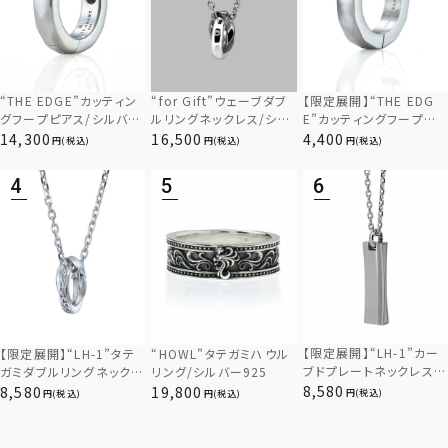
“THE EDGE”カッティン
“for Gift”ウェーブダブ
【限定展開】“THE EDG
グフープピアス/シルバー
ルリングネックレス/シル
E”カッティングフープピ
925
バー×ブラック/シルバー
アス/サージカルステンレ
14,300
16,500
4,400
(税込)
(税込)
(税込)
925
ス（金属アレルギー対応）
【限定展開】“LH-1”カー
【限定展開】“LH-1”タテ
“HOWL”タテガミハウル
ブドプレートネックレス/
ガミダブルリングネックレ
リング/シルバー925
サージカルステンレス（金
ス（ツイスト/シルバー）/
8,580
8,580
19,800
(税込)
(税込)
(税込)
属アレルギー対応）
サージカルステンレス（金
属アレルギー対応）