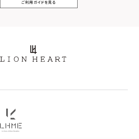
ご利用ガイドを見る
スター
ホースシュー
ストーン
誕生石
アラベスク
スクロール
フラワー
ハワイアン
タテガミ
PRICE
〜
COLOR