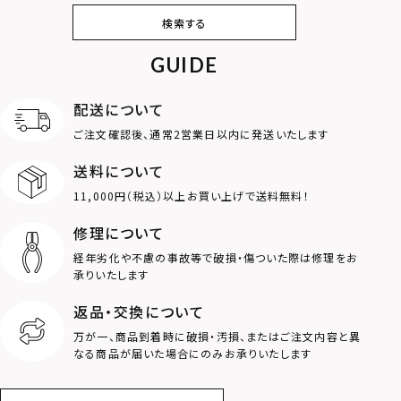
ピアス
イヤリング・イヤー
ブレスレット
バングル
検索する
カフ
GUIDE
アンクレット
オンラインストア
ギフトボックス
パーツ
限定
配送について
MOTIF
ご注文確認後、通常2営業日以内に発送いたします
送料について
ダブルリング
プレート
11,000円（税込）以上お買い上げで送料無料！
ライオン
ハート
修理について
経年劣化や不慮の事故等で破損・傷ついた際は修理をお
ロゴ
アニマル
承りいたします
返品・交換について
クラウン
クロス
万が一、商品到着時に破損・汚損、またはご注文内容と異
なる商品が届いた場合にのみお承りいたします
コイン
フェザー