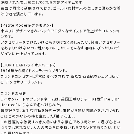
洗練された雰囲気にしてくれる万能アイテムです。
表面は丹念に研磨されており、ゴールド素材本来の美しさと滑らかな着
け心地を演出しています。
【Petite Modern-プチモダン-】
小ぶりにデザインされ、シックでモダンなテイストで仕上げたコレクショ
ンです。
アクセサリーをつけたいけどもさりげなく楽しみたい、普段アクセサリー
をあまりつけないので軽いものにしたい、そんなお客様にぴったりのデ
ザインに仕上がっています。
【LION HEART-ライオンハート-】
1996年から続くドメスティックブランド。
ブランドコンセプトは『常に変化を恐れず 新たな価値観をシェアし続け
る アクセサリーブランド。
ブランドの歴史
ライオンハートのブランドネームは、英国王朝リチャード1世”The Lion
Hearted”にちなんで名づけられた。
冒険好きで、派手な行動を好む一方、市民から硬い忠誠心をささげられ
るほどの熱い心の持ち主だった「獅子心王」。
この普遍的な敬愛すべき人柄のような存在であり続けたい、遊び心をい
つまでも忘れない、大人の男たちに支持されるブランドでありたい、とい
った願いを込めて。