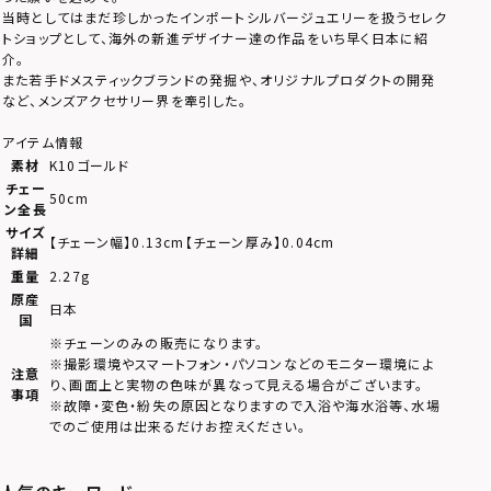
当時としてはまだ珍しかったインポートシルバージュエリーを扱うセレク
トショップとして、海外の新進デザイナー達の作品をいち早く日本に紹
介。
また若手ドメスティックブランドの発掘や、オリジナルプロダクトの開発
など、メンズアクセサリー界を牽引した。
アイテム情報
素材
K10ゴールド
チェー
50cm
ン全長
サイズ
【チェーン幅】0.13cm【チェーン厚み】0.04cm
詳細
重量
2.27g
原産
日本
国
※チェーンのみの販売になります。
※撮影環境やスマートフォン・パソコンなどのモニター環境によ
注意
り、画面上と実物の色味が異なって見える場合がございます。
事項
※故障・変色・紛失の原因となりますので入浴や海水浴等、水場
でのご使用は出来るだけお控えください。