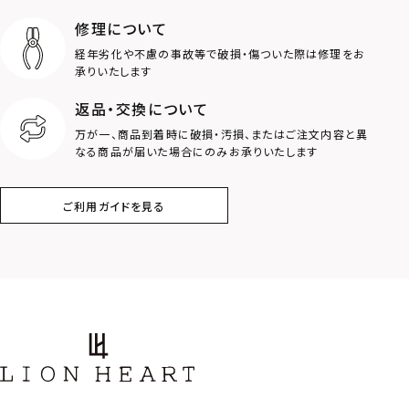
ライオン
ハート
修理について
経年劣化や不慮の事故等で破損・傷ついた際は修理をお
ロゴ
アニマル
承りいたします
返品・交換について
クラウン
クロス
万が一、商品到着時に破損・汚損、またはご注文内容と異
なる商品が届いた場合にのみお承りいたします
コイン
フェザー
ご利用ガイドを見る
スター
ホースシュー
ストーン
誕生石
アラベスク
スクロール
フラワー
ハワイアン