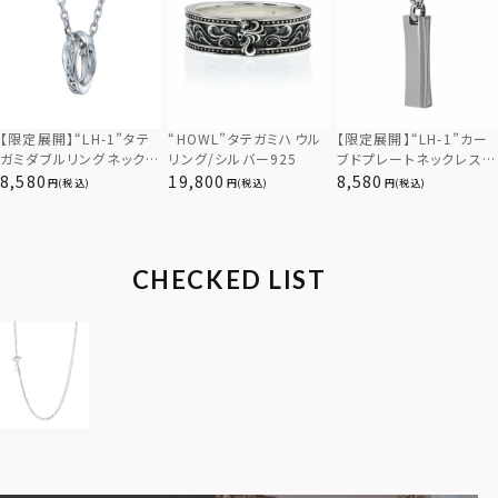
【限定展開】“LH-1”カー
【限定展開】“LH-1”タテ
“HOWL”タテガミハウル
ブドプレートネックレス/
ガミダブルリングネックレ
リング/シルバー925
サージカルステンレス（金
ス（ツイスト/シルバー）/
8,580
8,580
19,800
(税込)
(税込)
(税込)
属アレルギー対応）
サージカルステンレス（金
属アレルギー対応）
CHECKED LIST