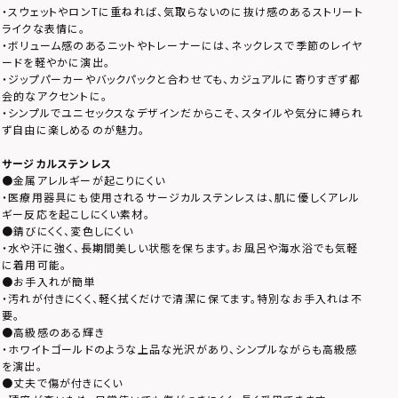
・スウェットやロンTに重ねれば、気取らないのに抜け感のあるストリート
ライクな表情に。
・ボリューム感のあるニットやトレーナーには、ネックレスで季節のレイヤ
ードを軽やかに演出。
・ジップパーカーやバックパックと合わせても、カジュアルに寄りすぎず都
会的なアクセントに。
・シンプルでユニセックスなデザインだからこそ、スタイルや気分に縛られ
ず自由に楽しめるのが魅力。
サージカルステンレス
●金属アレルギーが起こりにくい
・医療用器具にも使用されるサージカルステンレスは、肌に優しくアレル
ギー反応を起こしにくい素材。
●錆びにくく、変色しにくい
・水や汗に強く、長期間美しい状態を保ちます。お風呂や海水浴でも気軽
に着用可能。
●お手入れが簡単
・汚れが付きにくく、軽く拭くだけで清潔に保てます。特別なお手入れは不
要。
●高級感のある輝き
・ホワイトゴールドのような上品な光沢があり、シンプルながらも高級感
を演出。
●丈夫で傷が付きにくい