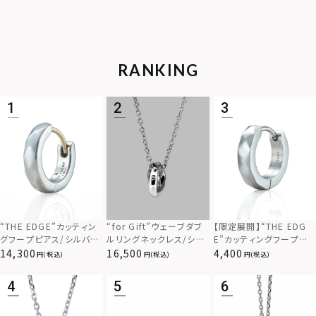
RANKING
“THE EDGE”カッティン
“for Gift”ウェーブダブ
【限定展開】“THE EDG
グフープピアス/シルバー
ルリングネックレス/シル
E”カッティングフープピ
925
バー×ブラック/シルバー
アス/サージカルステンレ
14,300
16,500
4,400
(税込)
(税込)
(税込)
925
ス（金属アレルギー対応）