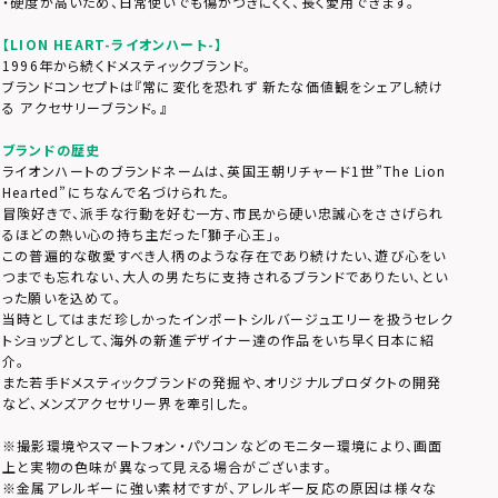
・硬度が高いため、日常使いでも傷がつきにくく、長く愛用できます。
【LION HEART-ライオンハート-】
1996年から続くドメスティックブランド。
ブランドコンセプトは『常に変化を恐れず 新たな価値観をシェアし続け
る アクセサリーブランド。』
ブランドの歴史
ライオンハートのブランドネームは、英国王朝リチャード1世”The Lion
Hearted”にちなんで名づけられた。
冒険好きで、派手な行動を好む一方、市民から硬い忠誠心をささげられ
るほどの熱い心の持ち主だった「獅子心王」。
この普遍的な敬愛すべき人柄のような存在であり続けたい、遊び心をい
つまでも忘れない、大人の男たちに支持されるブランドでありたい、とい
った願いを込めて。
当時としてはまだ珍しかったインポートシルバージュエリーを扱うセレク
トショップとして、海外の新進デザイナー達の作品をいち早く日本に紹
介。
また若手ドメスティックブランドの発掘や、オリジナルプロダクトの開発
など、メンズアクセサリー界を牽引した。
※撮影環境やスマートフォン・パソコンなどのモニター環境により、画面
上と実物の色味が異なって見える場合がございます。
※金属アレルギーに強い素材ですが、アレルギー反応の原因は様々な