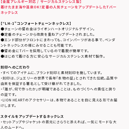
【金属アレルギー対応 / サージカルステンレス製】
着けたまま海や温泉OK！
定番の人気チェーンをアップデートしたTバー
ネックレス
【
“LH-1”コンフォートチェーンネックレス
】
●チェーンの留め金はライオンハートオリジナルデザイン。
●定番のチェーンから改良を重ねアップデートされました。
●エンド部分がフロントにまわっても、コインパーツがある事で、ペンダ
ントネックレスの様にみせることも可能です。
●留め金にTバーを採用しているので着脱が簡単です。
●はじめて着ける方に安心なサージカルステンレス素材で製作。
刻印へのこだわり
・すべてのアイテムに、ブランド刻印と素材刻印を施しています。
・刻印は、ジュエリーの世界で長年「本物の証」とされてきた伝統。品質や
由来を保証する署名として受け継がれてきました。
・「誰が、何で作ったか」が明確であることは、ものづくりへの責任と誇り
の証です。
・LION HEARTのアクセサリーは、本物であることを目に見える形でお届
けします。
スタイルをアップデートするネックレス
・セットアップやジャケットの首元にさらりと添えれば、一気にモードな大
人のムードへ。