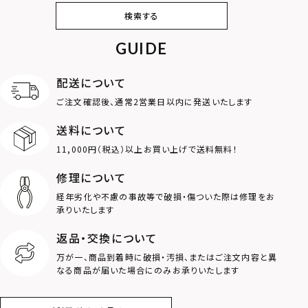
ピアス
イヤリング・イヤー
ブレスレット
バングル
検索する
カフ
GUIDE
アンクレット
オンラインストア
ギフトボックス
パーツ
限定
配送について
MOTIF
ご注文確認後、通常2営業日以内に発送いたします
送料について
ダブルリング
プレート
11,000円（税込）以上お買い上げで送料無料！
ライオン
ハート
修理について
経年劣化や不慮の事故等で破損・傷ついた際は修理をお
ロゴ
アニマル
承りいたします
返品・交換について
クラウン
クロス
万が一、商品到着時に破損・汚損、またはご注文内容と異
なる商品が届いた場合にのみお承りいたします
コイン
フェザー