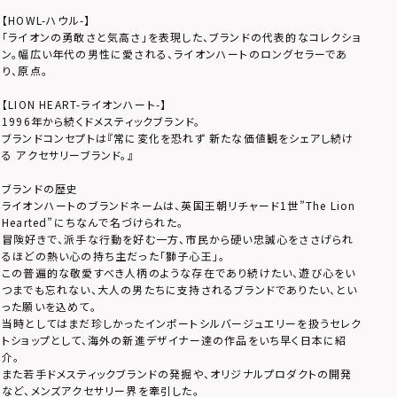
【HOWL-ハウル-】
「ライオンの勇敢さと気高さ」を表現した、ブランドの代表的なコレクショ
ン。幅広い年代の男性に愛される、ライオンハートのロングセラーであ
り、原点。
【LION HEART-ライオンハート-】
1996年から続くドメスティックブランド。
ブランドコンセプトは『常に変化を恐れず 新たな価値観をシェアし続け
る アクセサリーブランド。』
ブランドの歴史
ライオンハートのブランドネームは、英国王朝リチャード1世”The Lion
Hearted”にちなんで名づけられた。
冒険好きで、派手な行動を好む一方、市民から硬い忠誠心をささげられ
るほどの熱い心の持ち主だった「獅子心王」。
この普遍的な敬愛すべき人柄のような存在であり続けたい、遊び心をい
つまでも忘れない、大人の男たちに支持されるブランドでありたい、とい
った願いを込めて。
当時としてはまだ珍しかったインポートシルバージュエリーを扱うセレク
トショップとして、海外の新進デザイナー達の作品をいち早く日本に紹
介。
また若手ドメスティックブランドの発掘や、オリジナルプロダクトの開発
など、メンズアクセサリー界を牽引した。