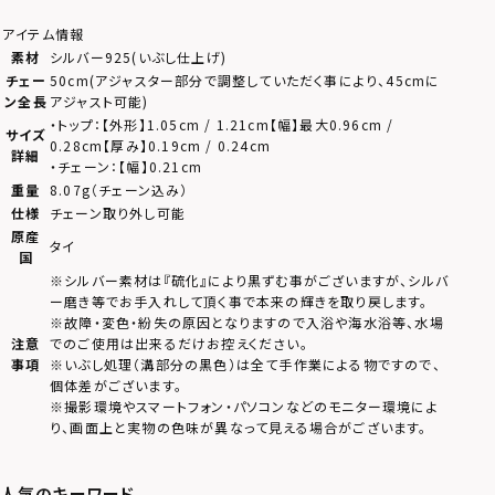
アイテム情報
素材
シルバー925(いぶし仕上げ)
チェー
50cm(アジャスター部分で調整していただく事により、45cmに
ン全長
アジャスト可能)
・トップ：【外形】1.05cm / 1.21cm【幅】最大0.96cm /
サイズ
0.28cm【厚み】0.19cm / 0.24cm
詳細
・チェーン：【幅】0.21cm
重量
8.07g（チェーン込み）
仕様
チェーン取り外し可能
原産
タイ
国
※シルバー素材は『硫化』により黒ずむ事がございますが、シルバ
ー磨き等でお手入れして頂く事で本来の輝きを取り戻します。
※故障・変色・紛失の原因となりますので入浴や海水浴等、水場
注意
でのご使用は出来るだけお控えください。
事項
※いぶし処理（溝部分の黒色）は全て手作業による物ですので、
個体差がございます。
※撮影環境やスマートフォン・パソコンなどのモニター環境によ
り、画面上と実物の色味が異なって見える場合がございます。