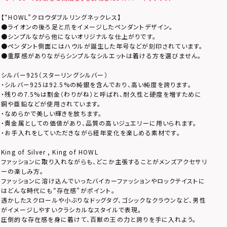
【“HOWL”クロウダブルリングネックレス】
●ライオンの後ろ足と爪をイメージしたペンダントデザイン。
●シンプルながら他にないオリジナルな仕上がりです。
●ペンダント側面にはハウルが誕生した年号などが刻印されています。
●重厚感がありながらシンプルなシルエットは着ける方を選びません。
シルバー925（スターリングシルバー）
・シルバー925は92.5%の純銀を含んでおり、高い純度を誇ります。
・残りの7.5%は割金（わりがね）と呼ばれ、耐久性と硬度を増すために
銅や亜鉛などが使用されています。
・なめらかで美しい輝きを放ちます。
・貴金属としての価値があり、品質の高いジュエリーに用いられます。
・お手入れをしていただきながら経年変化を楽しめる素材です。
King of Silver , King of HOWL
ファッションに取り入れながらも、どこか主張することがメンズアクセサリ
ーの楽しみ方。
ファッションに溶け込んでいったバイカーファッションやロックテイストに
はどんな時代にも“存在感”がポイント。
透かしたスクロールや小ぶりなドッグタグ、ゴシックなクラウンなど、男性
がイメージしやすいクラシカルなスタイルで表現。
圧倒的な存在感を身に着けて、百獣の王の力と誇りを手に入れよう。