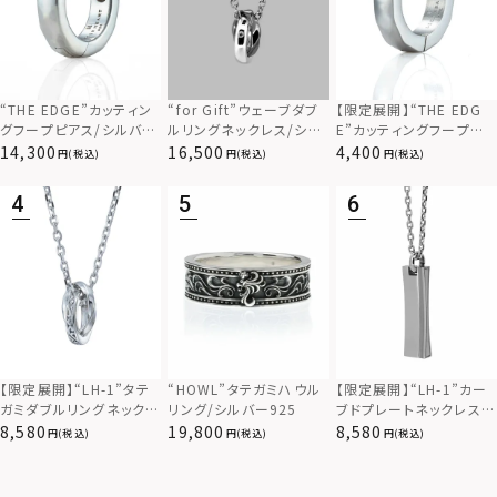
“THE EDGE”カッティン
“for Gift”ウェーブダブ
【限定展開】“THE EDG
グフープピアス/シルバー
ルリングネックレス/シル
E”カッティングフープピ
925
バー×ブラック/シルバー
アス/サージカルステンレ
14,300
16,500
4,400
(税込)
(税込)
(税込)
925
ス（金属アレルギー対応）
【限定展開】“LH-1”カー
【限定展開】“LH-1”タテ
“HOWL”タテガミハウル
ブドプレートネックレス/
ガミダブルリングネックレ
リング/シルバー925
サージカルステンレス（金
ス（ツイスト/シルバー）/
8,580
8,580
19,800
(税込)
(税込)
(税込)
属アレルギー対応）
サージカルステンレス（金
属アレルギー対応）