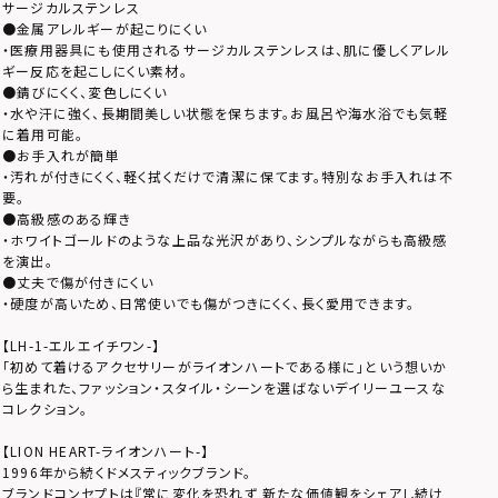
サージカルステンレス
●金属アレルギーが起こりにくい
・医療用器具にも使用されるサージカルステンレスは、肌に優しくアレル
ギー反応を起こしにくい素材。
●錆びにくく、変色しにくい
・水や汗に強く、長期間美しい状態を保ちます。お風呂や海水浴でも気軽
に着用可能。
●お手入れが簡単
・汚れが付きにくく、軽く拭くだけで清潔に保てます。特別なお手入れは不
要。
●高級感のある輝き
・ホワイトゴールドのような上品な光沢があり、シンプルながらも高級感
を演出。
●丈夫で傷が付きにくい
・硬度が高いため、日常使いでも傷がつきにくく、長く愛用できます。
【LH-1-エルエイチワン-】
「初めて着けるアクセサリーがライオンハートである様に」という想いか
ら生まれた、ファッション・スタイル・シーンを選ばないデイリーユースな
コレクション。
【LION HEART-ライオンハート-】
1996年から続くドメスティックブランド。
ブランドコンセプトは『常に変化を恐れず 新たな価値観をシェアし続け