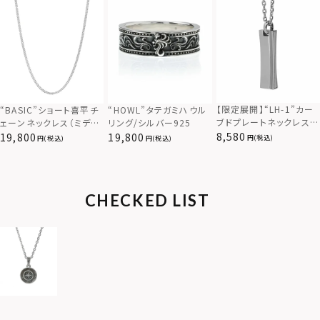
【限定展開】“LH-1”カー
“BASIC”ショート喜平チ
“HOWL”タテガミハウル
ブドプレートネックレス/
ェーンネックレス（ミディ
リング/シルバー925
サージカルステンレス（金
アム）/シルバー925
8,580
19,800
19,800
(税込)
(税込)
(税込)
属アレルギー対応）
CHECKED LIST