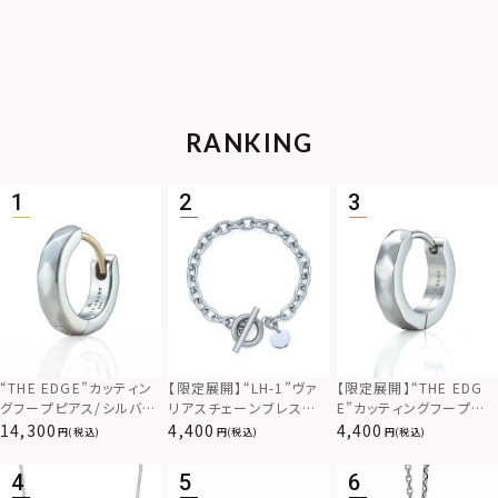
RANKING
“THE EDGE”カッティン
【限定展開】“LH-1”ヴァ
【限定展開】“THE EDG
グフープピアス/シルバー
リアスチェーンブレスレッ
E”カッティングフープピ
925
ト/アズキ/サージカルス
アス/サージカルステンレ
14,300
4,400
4,400
(税込)
(税込)
(税込)
テンレス（金属アレルギー
ス（金属アレルギー対応）
対応）