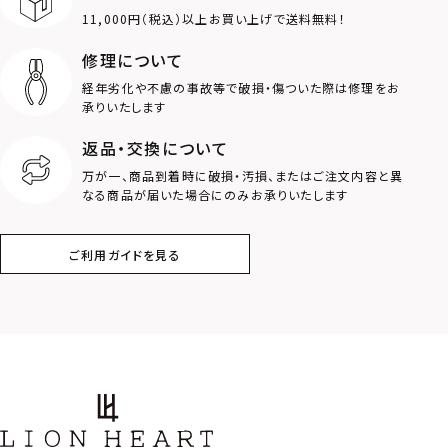
11,000円（税込）以上お買い上げで送料無料！
ライオン
ハート
修理について
経年劣化や不慮の事故等で破損・傷ついた際は修理をお
ロゴ
アニマル
承りいたします
返品・交換について
クラウン
クロス
万が一、商品到着時に破損・汚損、またはご注文内容と異
なる商品が届いた場合にのみお承りいたします
コイン
フェザー
ご利用ガイドを見る
スター
ホースシュー
ストーン
誕生石
アラベスク
スクロール
フラワー
ハワイアン