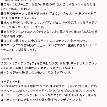
●自然・スピリチュアルな意味・家族の絆 を大切にするハワイ文化と深
く結びついた伝統的なジュエリー。
●彫刻やモチーフに意味が込められており、大切な人への贈り物やお守
りとして愛されてきました。
●様々な形のペンダントに、ハワイアンジュエリーで使用される柄をデザ
インしたネックレスシリーズです。
●ありそうでなかったメンズライクな『いぶし風ブラック仕上げ』が立体感
と高級感を演出。
●はじめて着ける方に安心なサージカルステンレス素材で製作。
●ユニセックスな雰囲気に仕上がっていますので、主張しすぎないペアア
イテムとしても活躍します。
こだわり
ブランドのアイデンティティを反映したブランド刻印、サージカルステンレ
スを証明する素材刻印が必ず商品に反映されています。
細やかな部分も妥協しないモノづくりを行っています。
コーディネート
シンプルなサイズ感は悪目立ちせず、様々なファッションに対応致します。
パーカー、スウェット、オーバーサイズトップスなどのカジュアルスタイル
や、 セットアップ、ジャケット、シャツなどのきれいめスタイルなど、様々な
コーディネートに合わせやすい使い勝手のいいデザインです。