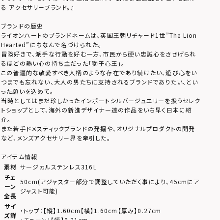
る アクセサリーブランド。』
ブランドの歴史
ライオンハートのブランドネームは、英国王朝リチャード1世”The Lion
Hearted”にちなんで名づけられた。
冒険好きで、派手な行動を好む一方、市民から硬い忠誠心をささげられ
るほどの熱い心の持ち主だった「獅子心王」。
この普遍的な敬愛すべき人柄のような存在であり続けたい、遊び心をい
つまでも忘れない、大人の男たちに支持されるブランドでありたい、とい
った願いを込めて。
当時としてはまだ珍しかったインポートシルバージュエリーを扱うセレク
トショップとして、海外の新進デザイナー達の作品をいち早く日本に紹
介。
また若手ドメスティックブランドの発掘や、オリジナルプロダクトの開発
など、メンズアクセサリー界を牽引した。
アイテム情報
素材
サージカルステンレス316L
チェ
50cm(アジャスター部分で調整していただく事により、45cmにア
ーン
ジャスト可能)
全長
サイ
・トップ：【縦】1.60cm【横】1.60cm【厚み】0.27cm
ズ詳
・チェーン：【幅】0.21cm