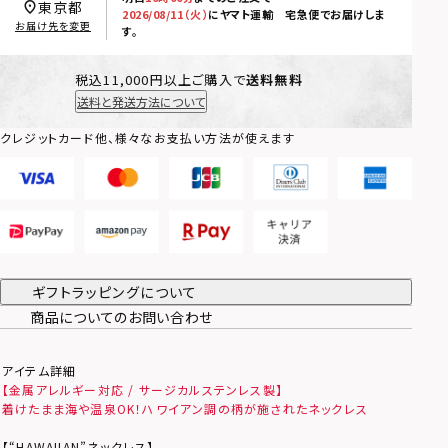
東京都
2026/08/11（火）
に
ヤマト運輸 宅急便
でお届けしま
お届け先を変更
す。
税込11,000円以上ご購入で
送料無料
送料と発送方法について
クレジットカード他、様々なお支払い方法が使えます
ギフトラッピングについて
商品についてのお問い合わせ
アイテム詳細
【金属アレルギー対応 / サージカルステンレス製】
着けたまま海や温泉OK！ハワイアン調の柄が施されたネックレス
【“HAWAIIAN”ネックレス】