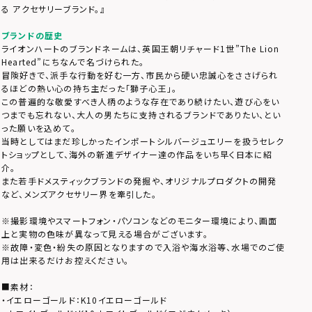
る アクセサリーブランド。』
ブランドの歴史
ライオンハートのブランドネームは、英国王朝リチャード1世”The Lion
Hearted”にちなんで名づけられた。
冒険好きで、派手な行動を好む一方、市民から硬い忠誠心をささげられ
るほどの熱い心の持ち主だった「獅子心王」。
この普遍的な敬愛すべき人柄のような存在であり続けたい、遊び心をい
つまでも忘れない、大人の男たちに支持されるブランドでありたい、とい
った願いを込めて。
当時としてはまだ珍しかったインポートシルバージュエリーを扱うセレク
トショップとして、海外の新進デザイナー達の作品をいち早く日本に紹
介。
また若手ドメスティックブランドの発掘や、オリジナルプロダクトの開発
など、メンズアクセサリー界を牽引した。
※撮影環境やスマートフォン・パソコンなどのモニター環境により、画面
上と実物の色味が異なって見える場合がございます。
※故障・変色・紛失の原因となりますので入浴や海水浴等、水場でのご使
用は出来るだけお控えください。
■素材：
・イエローゴールド：K10イエローゴールド