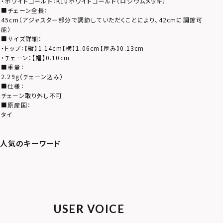
・ホワイトゴールド：K10ホワイトゴールド（ロジウムメッキ）
■チェーン全長：
45cm（アジャスター部分で調節していただくことにより、42cmに調節可
能）
■サイズ詳細：
・トップ：【縦】1.14cm【横】1.06cm【厚み】0.13cm
・チェーン：【幅】0.10cm
■重量：
2.29g（チェーン込み）
■仕様：
チェーン取り外し不可
■原産国：
タイ
USER VOICE