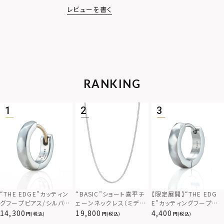
レビューを書く
RANKING
“THE EDGE”カッティン
“BASIC”ショート喜平チ
【限定展開】“THE EDG
グフープピアス/シルバー
ェーンネックレス（ミディ
E”カッティングフープピ
925
アム）/シルバー925
アス/サージカルステンレ
14,300
19,800
4,400
(税込)
(税込)
(税込)
ス（金属アレルギー対応）