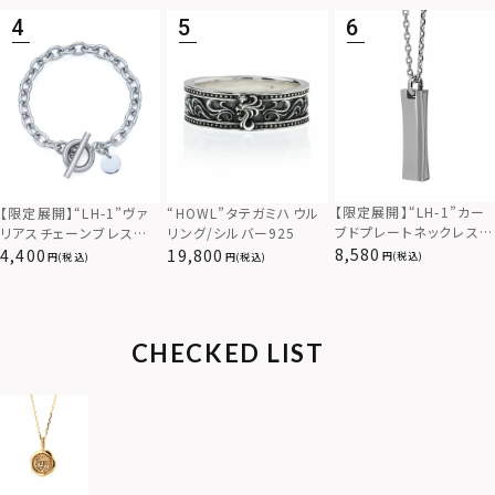
【限定展開】“LH-1”カー
【限定展開】“LH-1”ヴァ
“HOWL”タテガミハウル
ブドプレートネックレス/
リアスチェーンブレスレッ
リング/シルバー925
サージカルステンレス（金
ト/アズキ/サージカルス
8,580
4,400
19,800
(税込)
(税込)
(税込)
属アレルギー対応）
テンレス（金属アレルギー
対応）
CHECKED LIST