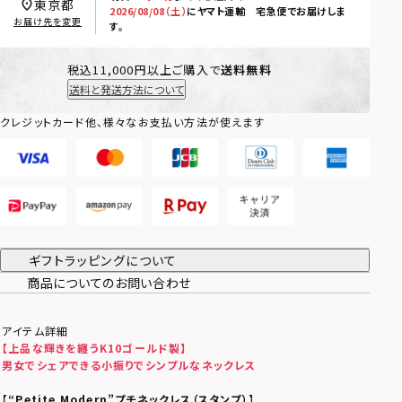
東京都
2026/08/08（土）
に
ヤマト運輸 宅急便
でお届けしま
お届け先を変更
す。
税込11,000円以上ご購入で
送料無料
送料と発送方法について
クレジットカード他、様々なお支払い方法が使えます
ギフトラッピングについて
商品についてのお問い合わせ
アイテム詳細
【上品な輝きを纏うK10ゴールド製】
男女でシェアできる小振りでシンプルなネックレス
【
“Petite Modern”プチネックレス（スタンプ）
】