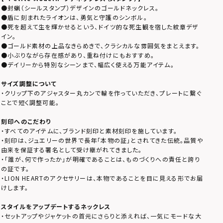
●封蝋（シールスタンプ）デザインのゴールドネックレス。
●盾に刻まれたライオンは、勇気と守護のシンボル。
●死を超えて生を輝かせるという、ドイツ的な死生観を宿した紋章デザ
イン。
●ゴールド素材の上品なきらめきで、クラシカルな雰囲気をまとえます。
●小ぶりながら存在感があり、重ね付けにもおすすめ。
●デイリーから特別なシーンまで、幅広く使える万能アイテム。
サイズ調整について
・クリップ下のアジャスター丸カンで輪を作っていただき、プレートに繋ぐ
ことで短く調整可能。
刻印へのこだわり
・すべてのアイテムに、ブランド刻印と素材刻印を施しています。
・刻印は、ジュエリーの世界で長年「本物の証」とされてきた伝統。品質や
由来を保証する署名として受け継がれてきました。
・「誰が、何で作ったか」が明確であることは、ものづくりへの責任と誇り
の証です。
・LION HEARTのアクセサリーは、本物であることを目に見える形でお届
けします。
スタイルをアップデートするネックレス
・セットアップやジャケットの首元にさらりと添えれば、一気にモードな大