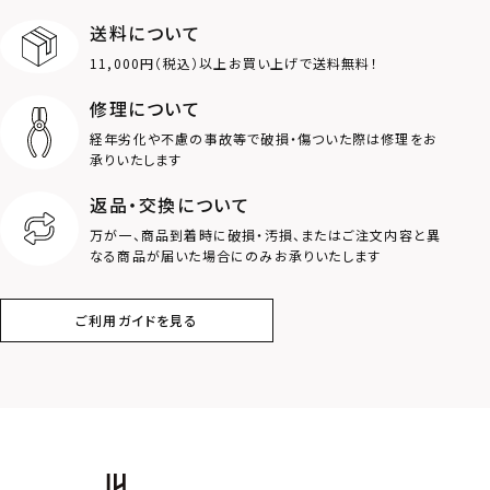
送料について
ダブルリング
プレート
11,000円（税込）以上お買い上げで送料無料！
ライオン
ハート
修理について
経年劣化や不慮の事故等で破損・傷ついた際は修理をお
ロゴ
アニマル
承りいたします
返品・交換について
クラウン
クロス
万が一、商品到着時に破損・汚損、またはご注文内容と異
なる商品が届いた場合にのみお承りいたします
コイン
フェザー
ご利用ガイドを見る
スター
ホースシュー
ストーン
誕生石
アラベスク
スクロール