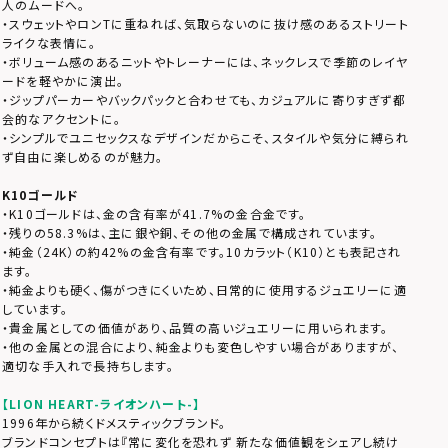
人のムードへ。
・スウェットやロンTに重ねれば、気取らないのに抜け感のあるストリート
ライクな表情に。
・ボリューム感のあるニットやトレーナーには、ネックレスで季節のレイヤ
ードを軽やかに演出。
・ジップパーカーやバックパックと合わせても、カジュアルに寄りすぎず都
会的なアクセントに。
・シンプルでユニセックスなデザインだからこそ、スタイルや気分に縛られ
ず自由に楽しめるのが魅力。
K10ゴールド
・K10ゴールドは、金の含有率が41.7%の金合金です。
・残りの58.3%は、主に銀や銅、その他の金属で構成されています。
・純金（24K）の約42%の金含有率です。10カラット（K10）とも表記され
ます。
・純金よりも硬く、傷がつきにくいため、日常的に使用するジュエリーに適
しています。
・貴金属としての価値があり、品質の高いジュエリーに用いられます。
・他の金属との混合により、純金よりも変色しやすい場合がありますが、
適切な手入れで長持ちします。
【LION HEART-ライオンハート-】
1996年から続くドメスティックブランド。
ブランドコンセプトは『常に変化を恐れず 新たな価値観をシェアし続け