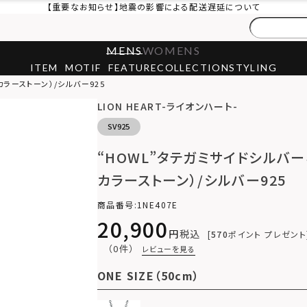
【重要なお知らせ】地震の影響による配送遅延について
MENS
WOMENS
ITEM
MOTIF
FEATURE
COLLECTION
STYLING
ラーストーン）/シルバー925
LION HEART-ライオンハート-
SV925
“HOWL”タテガミサイドシルバ
カラーストーン）/シルバー925
商品番号
1NE407E
20,900
税込
570
ポイント プレゼント
（0件）
レビューを見る
ONE SIZE（50cm）