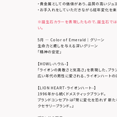
・貴金属としての価値があり、品質の高いジュ
・お手入れをしていただきながら経年変化を楽
※誕生石カラーを表現したもので、誕生石では
い。
5月 — Color of Emerald｜グリーン
生命力と癒しを与える深いグリーン
「精神の安定」
【HOWL-ハウル-】
「ライオンの勇敢さと気高さ」を表現した、ブラ
広い年代の男性に愛される、ライオンハートの
【LION HEART-ライオンハート-】
1996年から続くドメスティックブランド。
ブランドコンセプトは『常に変化を恐れず 新た
クセサリーブランド。』