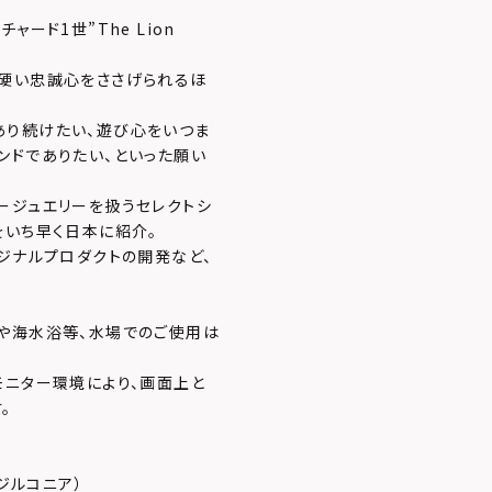
ード1世”The Lion
ら硬い忠誠心をささげられるほ
あり続けたい、遊び心をいつま
ンドでありたい、といった願い
ージュエリーを扱うセレクトシ
をいち早く日本に紹介。
ジナルプロダクトの開発など、
や海水浴等、水場でのご使用は
モニター環境により、画面上と
。
ジルコニア）