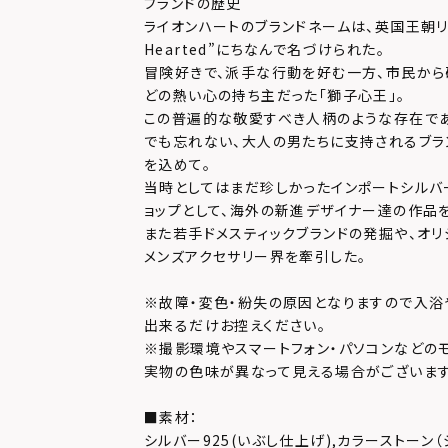
ブランドの歴史
ライオンハートのブランドネームは、英国王朝リチャ
Hearted”にちなんで名づけられた。
冒険好きで、派手な行動を好む一方、市民か
どの熱い心の持ち主だった「獅子心王」。
この普遍的な敬愛すべき人柄のような存在で
でも忘れない、大人の男たちに支持されるブラ
を込めて。
当時としてはまだ珍しかったインポートシルバ
ョップとして、海外の新進デザイナー達の作品
また若手ドメスティックブランドの発掘や、オリ
メンズアクセサリー界を牽引した。
※故障・変色・紛失の原因となりますので入浴
出来るだけお控えください。
※撮影環境やスマートフォン・パソコンなどの
実物の色味が異なって見える場合がございます
■素材：
シルバー925(いぶし仕上げ),カラーストーン（