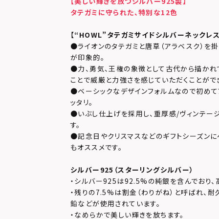
【美しい輝きを放つシルバー925製】
タテガミに守られた、特別な12色
【
“HOWL”タテガミサイドシルバーネックレス
●ライオンのタテガミと唐草（アラベスク）を
が印象的。
●力、勇気、王権の象徴として古代から描かれ
ことで威厳と力強さを感じていただくことがで
●ベーシックなデザインフォルムなので初めて
ッタリ。
●いぶし仕上げを採用し、重厚感/ヴィンテー
す。
●記念日やクリスマスなどのギフトシーズンに
もオススメです。
シルバー925（スターリングシルバー）
・シルバー925は92.5%の純銀を含んでおり
・残りの7.5%は割金（わりがね）と呼ばれ、
鉛などが使用されています。
・なめらかで美しい輝きを放ちます。