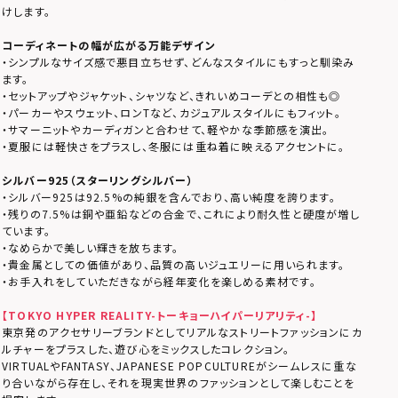
けします。
コーディネートの幅が広がる万能デザイン
・シンプルなサイズ感で悪目立ちせず、どんなスタイルにもすっと馴染み
ます。
・セットアップやジャケット、シャツなど、きれいめコーデとの相性も◎
・パーカーやスウェット、ロンTなど、カジュアルスタイルにもフィット。
・サマーニットやカーディガンと合わせて、軽やかな季節感を演出。
・夏服には軽快さをプラスし、冬服には重ね着に映えるアクセントに。
シルバー925（スターリングシルバー）
・シルバー925は92.5%の純銀を含んでおり、高い純度を誇ります。
・残りの7.5%は銅や亜鉛などの合金で、これにより耐久性と硬度が増し
ています。
・なめらかで美しい輝きを放ちます。
・貴金属としての価値があり、品質の高いジュエリーに用いられます。
・お手入れをしていただきながら経年変化を楽しめる素材です。
【TOKYO HYPER REALITY-トーキョーハイパーリアリティ-】
東京発のアクセサリーブランドとしてリアルなストリートファッションにカ
ルチャーをプラスした、遊び心をミックスしたコレクション。
VIRTUALやFANTASY、JAPANESE POPCULTUREがシームレスに重な
り合いながら存在し、それを現実世界のファッションとして楽しむことを