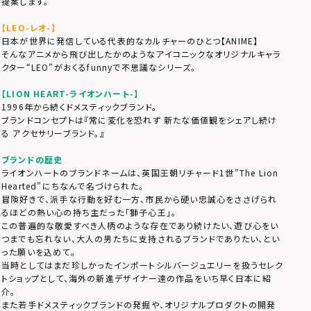
提案します。
【LEO-レオ-】
日本が世界に発信している代表的なカルチャーのひとつ【ANIME】
そんなアニメから飛び出したかのようなアイコニックなオリジナルキャラ
クター“LEO”がおくるfunnyで不思議なシリーズ。
【LION HEART-ライオンハート-】
1996年から続くドメスティックブランド。
ブランドコンセプトは『常に変化を恐れず 新たな価値観をシェアし続け
る アクセサリーブランド。』
ブランドの歴史
ライオンハートのブランドネームは、英国王朝リチャード1世”The Lion
Hearted”にちなんで名づけられた。
冒険好きで、派手な行動を好む一方、市民から硬い忠誠心をささげられ
るほどの熱い心の持ち主だった「獅子心王」。
この普遍的な敬愛すべき人柄のような存在であり続けたい、遊び心をい
つまでも忘れない、大人の男たちに支持されるブランドでありたい、とい
った願いを込めて。
当時としてはまだ珍しかったインポートシルバージュエリーを扱うセレク
トショップとして、海外の新進デザイナー達の作品をいち早く日本に紹
介。
また若手ドメスティックブランドの発掘や、オリジナルプロダクトの開発