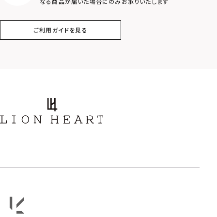
なる商品が届いた場合にのみお承りいたします
コイン
フェザー
ご利用ガイドを見る
スター
ホースシュー
ストーン
誕生石
アラベスク
スクロール
フラワー
ハワイアン
タテガミ
PRICE
〜