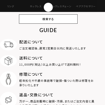
リング
ネックレス
ネックレスチェーン
ペアアクセサリー
ピアス
イヤリング・イヤー
ブレスレット
バングル
検索する
カフ
GUIDE
アンクレット
オンラインストア
ギフトボックス
パーツ
限定
配送について
MOTIF
ご注文確認後、通常2営業日以内に発送いたします
送料について
ダブルリング
プレート
11,000円（税込）以上お買い上げで送料無料！
ライオン
ハート
修理について
経年劣化や不慮の事故等で破損・傷ついた際は修理をお
ロゴ
アニマル
承りいたします
返品・交換について
クラウン
クロス
万が一、商品到着時に破損・汚損、またはご注文内容と異