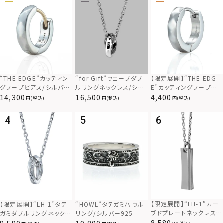
“THE EDGE”カッティン
“for Gift”ウェーブダブ
【限定展開】“THE EDG
グフープピアス/シルバー
ルリングネックレス/シル
E”カッティングフープピ
925
バー×ブラック/シルバー
アス/サージカルステンレ
14,300
16,500
4,400
(税込)
(税込)
(税込)
925
ス（金属アレルギー対応）
【限定展開】“LH-1”カー
【限定展開】“LH-1”タテ
“HOWL”タテガミハウル
ブドプレートネックレス/
ガミダブルリングネックレ
リング/シルバー925
サージカルステンレス（金
ス（ツイスト/シルバー）/
8,580
8,580
19,800