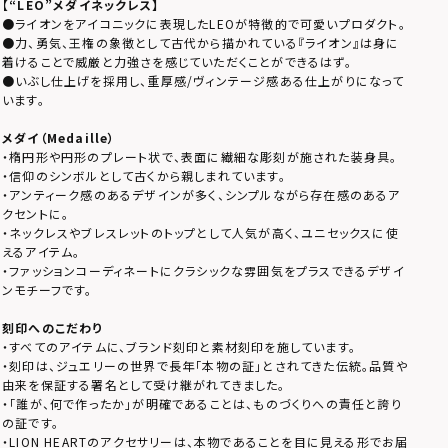
【
“LEO”メダイネックレス
】
●ライオンをアイコニックに表現したLEOが特徴的で可愛いプロダクト。
●力、勇気、王権の象徴として古代から描かれている『ライオン』は身に
着けることで威厳と力強さを感じていただくことができるはず。
●いぶし仕上げを採用し、重厚感/ヴィンテージ感ある仕上がりになって
います。
メダイ（Medaille）
・楕円形や円形のプレート状で、表面に繊細な彫刻が施された装身具。
・信仰のシンボルとして古くから親しまれています。
・アンティーク感のあるデザインが多く、シンプルながら存在感のあるア
クセントに。
・ネックレスやブレスレットのトップとして人気が高く、ユニセックスに使
えるアイテム。
・ファッションコーディネートにクラシックな雰囲気をプラスできるデザイ
ンモチーフです。
刻印へのこだわり
・すべてのアイテムに、ブランド刻印と素材刻印を施しています。
・刻印は、ジュエリーの世界で長年「本物の証」とされてきた伝統。品質や
由来を保証する署名として受け継がれてきました。
・「誰が、何で作ったか」が明確であることは、ものづくりへの責任と誇り
の証です。
・LION HEARTのアクセサリーは、本物であることを目に見える形でお届