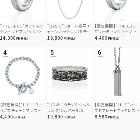
“THE EDGE”カッティン
“BASIC”ショート喜平チ
【限定展開】“THE EDG
グフープピアス/シルバー
ェーンネックレス（ミディ
E”カッティングフープピ
925
アム）/シルバー925
アス/サージカルステンレ
14,300
19,800
4,400
(税込)
(税込)
(税込)
ス（金属アレルギー対応）
【限定展開】“LH-1”カー
【限定展開】“LH-1”ヴァ
“HOWL”タテガミハウル
ブドプレートネックレス/
リアスチェーンブレスレッ
リング/シルバー925
サージカルステンレス（金
ト/アズキ/サージカルス
8,580
4,400
19,800
(税込)
(税込)
(税込)
属アレルギー対応）
テンレス（金属アレルギー
対応）