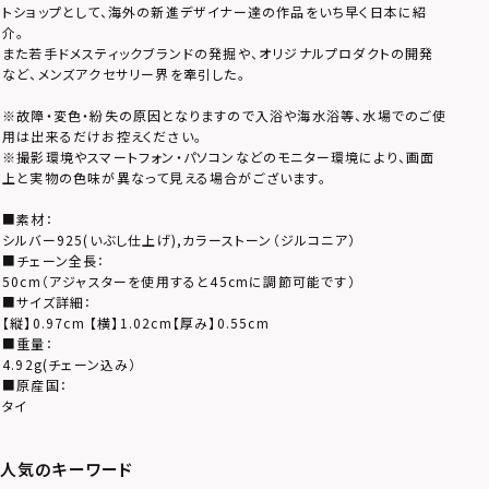
トショップとして、海外の新進デザイナー達の作品をいち早く日本に紹
介。
また若手ドメスティックブランドの発掘や、オリジナルプロダクトの開発
など、メンズアクセサリー界を牽引した。
※故障・変色・紛失の原因となりますので入浴や海水浴等、水場でのご使
用は出来るだけお控えください。
※撮影環境やスマートフォン・パソコンなどのモニター環境により、画面
上と実物の色味が異なって見える場合がございます。
■素材：
シルバー925(いぶし仕上げ),カラーストーン（ジルコニア）
■チェーン全長：
50cm（アジャスターを使用すると45cmに調節可能です）
■サイズ詳細：
【縦】0.97cm 【横】1.02cm【厚み】0.55cm
■重量：
4.92g(チェーン込み）
■原産国：
タイ