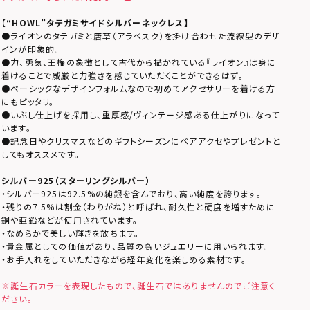
【
“HOWL”タテガミサイドシルバーネックレス】
●ライオンのタテガミと唐草（アラベスク）を掛け合わせた流線型のデザ
インが印象的。
●力、勇気、王権の象徴として古代から描かれている『ライオン』は身に
着けることで威厳と力強さを感じていただくことができるはず。
●ベーシックなデザインフォルムなので初めてアクセサリーを着ける方
にもピッタリ。
●いぶし仕上げを採用し、重厚感/ヴィンテージ感ある仕上がりになって
います。
●記念日やクリスマスなどのギフトシーズンにペアアクセやプレゼントと
してもオススメです。
シルバー925（スターリングシルバー）
・シルバー925は92.5%の純銀を含んでおり、高い純度を誇ります。
・残りの7.5%は割金（わりがね）と呼ばれ、耐久性と硬度を増すために
銅や亜鉛などが使用されています。
・なめらかで美しい輝きを放ちます。
・貴金属としての価値があり、品質の高いジュエリーに用いられます。
・お手入れをしていただきながら経年変化を楽しめる素材です。
※誕生石カラーを表現したもので、誕生石ではありませんのでご注意く
ださい。