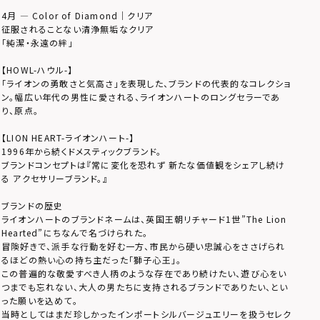
4月 — Color of Diamond｜クリア
征服されることない清浄無垢なクリア
「純潔・永遠の絆」
【HOWL-ハウル-】
「ライオンの勇敢さと気高さ」を表現した、ブランドの代表的なコレクショ
ン。幅広い年代の男性に愛される、ライオンハートのロングセラーであ
り、原点。
【LION HEART-ライオンハート-】
1996年から続くドメスティックブランド。
ブランドコンセプトは『常に変化を恐れず 新たな価値観をシェアし続け
る アクセサリーブランド。』
ブランドの歴史
ライオンハートのブランドネームは、英国王朝リチャード1世”The Lion
Hearted”にちなんで名づけられた。
冒険好きで、派手な行動を好む一方、市民から硬い忠誠心をささげられ
るほどの熱い心の持ち主だった「獅子心王」。
この普遍的な敬愛すべき人柄のような存在であり続けたい、遊び心をい
つまでも忘れない、大人の男たちに支持されるブランドでありたい、とい
った願いを込めて。
当時としてはまだ珍しかったインポートシルバージュエリーを扱うセレク