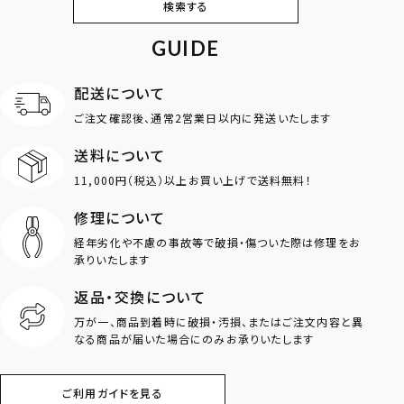
検索する
カフ
GUIDE
アンクレット
オンラインストア
ギフトボックス
パーツ
限定
配送について
MOTIF
ご注文確認後、通常2営業日以内に発送いたします
送料について
ダブルリング
プレート
11,000円（税込）以上お買い上げで送料無料！
ライオン
ハート
修理について
経年劣化や不慮の事故等で破損・傷ついた際は修理をお
ロゴ
アニマル
承りいたします
返品・交換について
クラウン
クロス
万が一、商品到着時に破損・汚損、またはご注文内容と異
なる商品が届いた場合にのみお承りいたします
コイン
フェザー
ご利用ガイドを見る