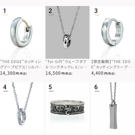
“THE EDGE”カッティン
“for Gift”ウェーブダブ
【限定展開】“THE EDG
グフープピアス/シルバー
ルリングネックレス/シル
E”カッティングフープピ
925
バー×ブラック/シルバー
アス/サージカルステンレ
14,300
16,500
4,400
(税込)
(税込)
(税込)
925
ス（金属アレルギー対応）