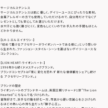
サージカルステンレス
サージカルステンレスは肌に優しく、デイリーユースにぴったりな素材。
金属アレルギーの方でも使用していただけるので、自分用だけでなくプ
レゼントとしても安心してお選びいただけます。
水や汗にも強く錆びにくく、変色もしにくいのでお手入れの手間もほとん
どかかりません。
【LH-1-エルエイチワン-】
「初めて着けるアクセサリーがライオンハートである様に」という想いか
ら生まれた、ファッション・スタイル・シーンを選ばないデイリーユースな
コレクション。
【LION HEART-ライオンハート-】
1996年から続くドメスティックブランド。
ブランドコンセプトは『常に変化を恐れず 新たな価値観をシェアし続け
る アクセサリーブランド。』
ブランドの歴史
ライオンハートのブランドネームは、英国王朝リチャード1世”The Lion
Hearted”にちなんで名づけられた。
冒険好きで、派手な行動を好む一方、市民から硬い忠誠心をささげられ
るほどの熱い心の持ち主だった「獅子心王」。