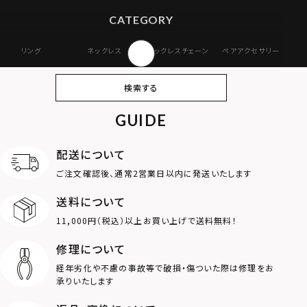
CATEGORY
リング
ネックレス
ネックレスチェーン
ペアアクセサリー
ピアス
イヤリング・イヤー
ブレスレット
バングル
検索する
カフ
GUIDE
アンクレット
オンラインストア
ギフトボックス
パーツ
限定
配送について
MOTIF
ご注文確認後、通常2営業日以内に発送いたします
送料について
ダブルリング
プレート
11,000円（税込）以上お買い上げで送料無料！
ライオン
ハート
修理について
経年劣化や不慮の事故等で破損・傷ついた際は修理をお
ロゴ
アニマル
承りいたします