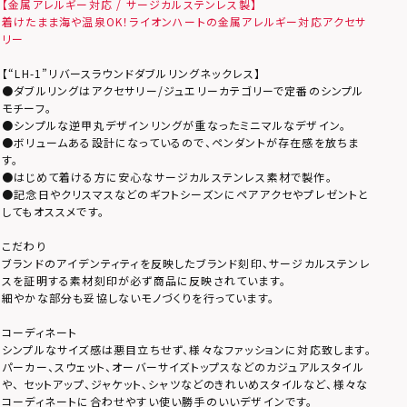
【金属アレルギー対応 / サージカルステンレス製】
着けたまま海や温泉OK！ライオンハートの金属アレルギー対応アクセサ
リー
【“LH-1”リバースラウンドダブルリングネックレス】
●ダブルリングはアクセサリー/ジュエリーカテゴリーで定番のシンプル
モチーフ。
●シンプルな逆甲丸デザインリングが重なったミニマルなデザイン。
●ボリュームある設計になっているので、ペンダントが存在感を放ちま
す。
●はじめて着ける方に安心なサージカルステンレス素材で製作。
●記念日やクリスマスなどのギフトシーズンにペアアクセやプレゼントと
してもオススメです。
こだわり
ブランドのアイデンティティを反映したブランド刻印、サージカルステンレ
スを証明する素材刻印が必ず商品に反映されています。
細やかな部分も妥協しないモノづくりを行っています。
コーディネート
シンプルなサイズ感は悪目立ちせず、様々なファッションに対応致します。
パーカー、スウェット、オーバーサイズトップスなどのカジュアルスタイル
や、 セットアップ、ジャケット、シャツなどのきれいめスタイルなど、様々な
コーディネートに合わせやすい使い勝手のいいデザインです。