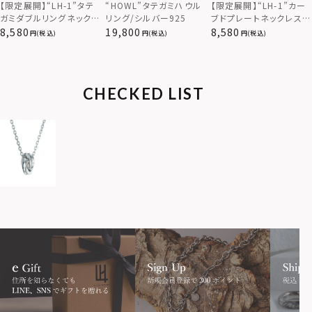
【限定展開】“LH-1”カー
【限定展開】“LH-1”タテ
“HOWL”タテガミハウル
ブドプレートネックレス/
ガミダブルリングネックレ
リング/シルバー925
サージカルステンレス（金
ス（ツイスト/シルバー）/
8,580
8,580
19,800
(税込)
(税込)
(税込)
属アレルギー対応）
サージカルステンレス（金
属アレルギー対応）
CHECKED LIST