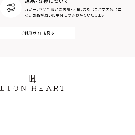
返品・交換について
クラウン
クロス
万が一、商品到着時に破損・汚損、またはご注文内容と異
なる商品が届いた場合にのみお承りいたします
コイン
フェザー
ご利用ガイドを見る
スター
ホースシュー
ストーン
誕生石
アラベスク
スクロール
フラワー
ハワイアン
タテガミ
PRICE