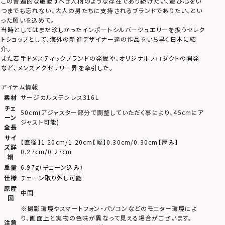
この普遍的な敬愛すべき人柄のような存在であり続けたい、遊び心をい
つまでも忘れない、大人の男たちに支持されるブランドでありたい、とい
った願いを込めて。
当時としてはまだ珍しかったインポートシルバージュエリーを扱うセレク
トショップとして、海外の新進デザイナー達の作品をいち早く日本に紹
介。
また若手ドメスティックブランドの発掘や、オリジナルプロダクトの開発
など、メンズアクセサリー界を牽引した。
アイテム情報
素材
サージカルステンレス316L
チェ
50cm(アジャスター部分で調整していただく事により、45cmにア
ーン
ジャスト可能)
全長
サイ
【直径】1.20cm/1.20cm【幅】0.30cm/0.30cm【厚み】
ズ詳
0.27cm/0.27cm
細
重量
6.97g（チェーン込み）
仕様
チェーン取り外し可能
原産
中国
国
※撮影環境やスマートフォン・パソコンなどのモニター環境によ
り、画面上と実物の色味が異なって見える場合がございます。
注意