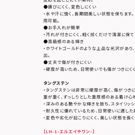
●錆びにくく、変色しにくい
・水や汗に強く、長期間美しい状態を保ちます
用可能。
●お手入れが簡単
・汚れが付きにくく、軽く拭くだけで清潔に保
●高級感のある輝き
・ホワイトゴールドのような上品な光沢があり
出。
●丈夫で傷が付きにくい
・硬度が高いため、日常使いでも傷がつきにくく
タングステン
・タングステンは非常に硬度が高く、傷がつきに
重が重く、ずっしりとした重厚感のある着け心
・深みのある艶やかな輝きを放ち、スタイリッ
・耐久性に優れているため、日常使いに適した
・変色や劣化が起こりにくく、美しい状態を長く
【LH-1-エルエイチワン-】