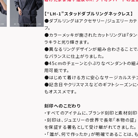
【
“LH-1”
スタッドダブルリングネックレス】
●ダブルリングはアクセサリー/ジュエリーカ
フ。
●カラーメッキが施されたカットリングは『タン
ラキラと光り輝きます。
●異なるリングデザインが組み合わさることで
なバランスに仕上がりました。
●45cmのチェーンと小ぶりなペンダントの
用可能です。
●はじめて着ける方に安心なサージカルステ
●記念日やクリスマスなどのギフトシーズンに
もオススメです。
刻印へのこだわり
・すべてのアイテムに、ブランド刻印と素材刻印
・刻印は、ジュエリーの世界で長年「本物の証
を保証する署名として受け継がれてきました。
・「誰が、何で作ったか」が明確であることは、