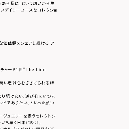
である様に」という想いから生
ないデイリーユースなコレクショ
な価値観をシェアし続ける ア
ード1世”The Lion
ら硬い忠誠心をささげられるほ
あり続けたい、遊び心をいつま
ンドでありたい、といった願い
ージュエリーを扱うセレクトシ
をいち早く日本に紹介。