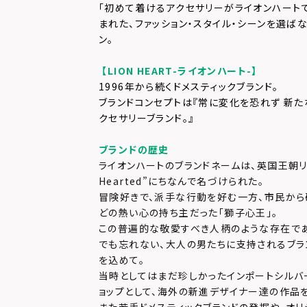
「初めて着けるアクセサリーがライオンハート
まれた、ファッション・スタイル・シーンを選ば
ン。
【LION HEART-ライオンハート-】
1996年から続くドメスティックブランド。
ブランドコンセプトは『常に変化を恐れず 新た
クセサリーブランド。』
ブランドの歴史
ライオンハートのブランドネームは、英国王朝リチャ
Hearted”にちなんで名づけられた。
冒険好きで、派手な行動を好む一方、市民か
どの熱い心の持ち主だった「獅子心王」。
この普遍的な敬愛すべき人柄のような存在で
でも忘れない、大人の男たちに支持されるブラ
を込めて。
当時としてはまだ珍しかったインポートシルバ
ョップとして、海外の新進デザイナー達の作品