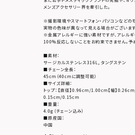
また若手ドメスティックブランドの発掘や、オリ
メンズアクセサリー界を牽引した。
※撮影環境やスマートフォン・パソコンなどの
実物の色味が異なって見える場合がございます
※金属アレルギーに強い素材ですが、アレルギ
100%反応しないことをお約束できません。予
■素材：
サージカルステンレス316L, タングステン
■チェーン全長：
45cm（40cmに調整可能）
■サイズ詳細：
トップ：【直径】0.96cm/1.00cm【幅】0.26cm
0.15cm/0.15cm
■重量：
4.0g（チェーン込み）
■原産国：
中国