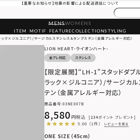
【重要なお知らせ】地震の影響による配送遅延について
MENS
WOMENS
ITEM
MOTIF
FEATURE
COLLECTION
STYLING
ブラック×ジルコニア）/サージカルステンレス＆タングステン（金属アレルギー対応）
LION HEART-ライオンハート-
金アレ対応
ステンレス
【限定展開】“LH-1”スタッドダ
ラック×ジルコニア）/サージカル
テン（金属アレルギー対応）
商品番号
03NE007B
8,580
税込
234
ポイント プレゼント
5.00
（1件）
レビューを見る
ONE SIZE（45cm）