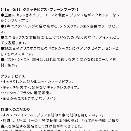
【
“for Gift”クラッチピアス（プレーンフープ）
】
●正面にセットされたジルコニアと側面のブランド名がアクセントになっ
たシンプルピアス。
●1点でスタイリングの幅が広がる、メンズファッション定番のフープピア
ス。
●ユニセックスな雰囲気に仕上げているため、控えめなペアアイテムとし
ても活躍します。
●記念日やクリスマスなどのギフトシーズンにペアアクセやプレゼントと
してもオススメです。
●ポスト（シャフト）部分は、はじめて着ける方に安心なK18ゴールド素
材で製作。
クラッチピアス
・すっきりした丸型シルエットのフープピアス。
・キャッチ紛失の心配がないキャッチレスタイプ。
・ワンタッチでラクに着脱可能。
・後ろから見てもきれいなデザイン。
刻印へのこだわり
・すべてのアイテムに、ブランド刻印と素材刻印を施しています。
・刻印は、ジュエリーの世界で長年「本物の証」とされてきた伝統。品質や
由来を保証する署名として受け継がれてきました。