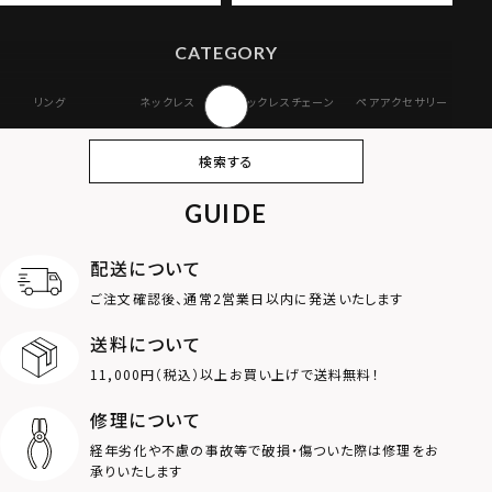
CATEGORY
リング
ネックレス
ネックレスチェーン
ペアアクセサリー
ピアス
イヤリング・イヤー
ブレスレット
バングル
検索する
カフ
GUIDE
アンクレット
オンラインストア
ギフトボックス
パーツ
限定
配送について
MOTIF
ご注文確認後、通常2営業日以内に発送いたします
送料について
ダブルリング
プレート
11,000円（税込）以上お買い上げで送料無料！
ライオン
ハート
修理について
経年劣化や不慮の事故等で破損・傷ついた際は修理をお
ロゴ
アニマル
承りいたします