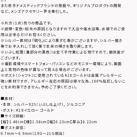
また若手ドメスティックブランドの発掘や、オリジナルプロダクトの開発
など、メンズアクセサリー界を牽引した。
※片方（1点）売りの商品です。
※故障・変色・紛失の原因となりますので入浴や海水浴等、水場でのご使
用は出来るだけお控えください。
※シルバー素材は『硫化』により黒ずむ事がございますが、シルバー磨き
等でお手入れして頂く事で本来の輝きを取り戻します。
※いぶし処理（溝部分の黒色）は全て手作業による物ですので、個体差が
ございます。
※撮影環境やスマートフォン・パソコンなどのモニター環境により、画面
上と実物の色味が異なって見える場合がございます。
※ポスト（シャフト）に使用されているK18ゴールドは金属アレルギーに
強い素材ですが、アレルギー反応の原因は様々な為、100%反応しないこ
とをお約束できません。予めご了承ください。
■素材：
・本体: シルバー925（いぶし仕上げ）, ジルコニア
・ポスト: K18イエローゴールド
■サイズ詳細：
【縦】1.46cm【横】1.58cm【幅】0.23cm【厚み】0.22cm
■ポスト直径：
0.7mm～0.9mm（19G～21G相当）