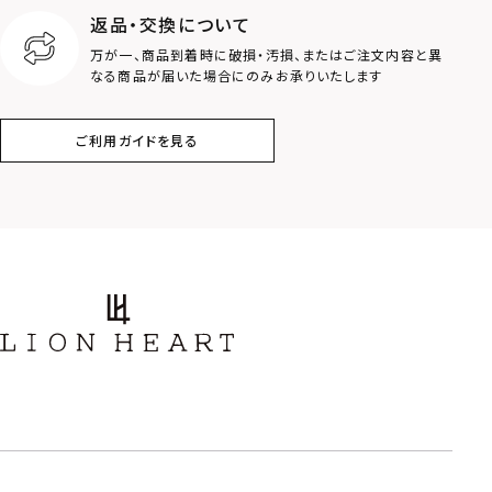
返品・交換について
クラウン
クロス
万が一、商品到着時に破損・汚損、またはご注文内容と異
なる商品が届いた場合にのみお承りいたします
コイン
フェザー
ご利用ガイドを見る
スター
ホースシュー
ストーン
誕生石
アラベスク
スクロール
フラワー
ハワイアン
タテガミ
PRICE