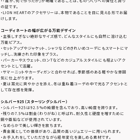
・「誰が、何で作ったか」が明確であることは、ものづくりへの責任と誇り
の証です。
・LION HEARTのアクセサリーは、本物であることを目に見える形でお届
けします。
コーディネートの幅が広がる万能デザイン
・主張しすぎない絶妙なサイズ感で、どんなスタイルにも自然に溶け込む
万能ピアス。
・セットアップやジャケット、シャツなどのきれいめコーデにもスマートにマ
ッチし、洗練された印象をプラス。
・パーカーやスウェット、ロンTなどのカジュアルスタイルにも程よいアク
セントとして活躍。
・サマーニットやカーディガンと合わせれば、季節感のある軽やかな雰囲
気に仕上がります。
・夏は耳元に爽やかさを添え、冬は重ね着コーデの中で光るアクセントと
して存在感を発揮。
シルバー925（スターリングシルバー）
・シルバー925は92.5%の純銀を含んでおり、高い純度を誇ります。
・残りの7.5%は割金（わりがね）と呼ばれ、耐久性と硬度を増すために
銅や亜鉛などが使用されています。
・なめらかで美しい輝きを放ちます。
・貴金属としての価値があり、品質の高いジュエリーに用いられます。
・お手入れをしていただきながら経年変化を楽しめる素材です。