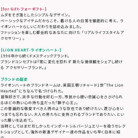
【for Gift-フォーギフト-】
ムダをそぎ落としたシンプルなデザイン。
ベーシックなアイテムだからこそ、 着ける人の日常を徹底的に考え、 ラ
イオンハートらしいこだわりを詰め込みました。
ファッションを楽しむ都会的なあなたに向けた 「リアルライフスタイルア
クセサリー」 。
【LION HEART-ライオンハート-】
1996年から続くドメスティックブランド。
ブランドコンセプトは『常に変化を恐れず 新たな価値観をシェアし続け
る アクセサリーブランド。』
ブランドの歴史
ライオンハートのブランドネームは、英国王朝リチャード1世”The Lion
Hearted”にちなんで名づけられた。
冒険好きで、派手な行動を好む一方、市民から硬い忠誠心をささげられ
るほどの熱い心の持ち主だった「獅子心王」。
この普遍的な敬愛すべき人柄のような存在であり続けたい、遊び心をい
つまでも忘れない、大人の男たちに支持されるブランドでありたい、とい
った願いを込めて。
当時としてはまだ珍しかったインポートシルバージュエリーを扱うセレク
トショップとして、海外の新進デザイナー達の作品をいち早く日本に紹
介。