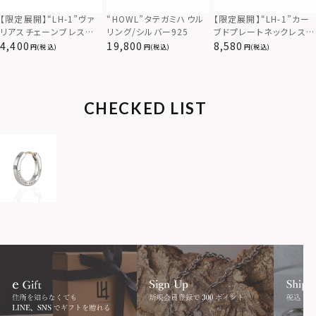
【限定展開】“LH-1”カー
【限定展開】“LH-1”ヴァ
“HOWL”タテガミハウル
ブドプレートネックレス/
リアスチェーンブレスレッ
リング/シルバー925
サージカルステンレス（金
ト/アズキ/サージカルス
8,580
4,400
19,800
(税込)
(税込)
(税込)
属アレルギー対応）
テンレス（金属アレルギー
対応）
CHECKED LIST