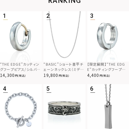
RANKING
“THE EDGE”カッティン
“BASIC”ショート喜平チ
【限定展開】“THE EDG
グフープピアス/シルバー
ェーンネックレス（ミディ
E”カッティングフープピ
925
アム）/シルバー925
アス/サージカルステンレ
14,300
19,800
4,400
(税込)
(税込)
(税込)
ス（金属アレルギー対応）