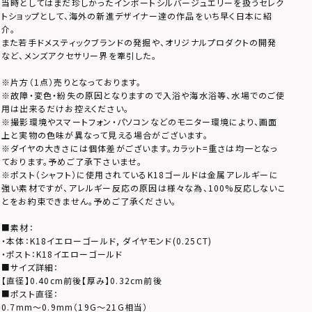
当時としてはまだ珍しかったインポートシルバージュエリーを扱うセレク
トショップとして、海外の新進デザイナー達の作品をいち早く日本に紹
介。
また若手ドメスティックブランドの発掘や、オリジナルプロダクトの開発
など、メンズアクセサリー界を牽引した。
※片方（1点）売りとなっております。
※故障・変色・紛失の原因となりますので入浴や海水浴等、水場でのご使
用は出来るだけお控えください。
※撮影環境やスマートフォン・パソコンなどのモニター環境により、画面
上と実物の色味が異なって見える場合がございます。
※ダイヤの大きさには個体差がございます。カラット=重さは均一となっ
ております。予めご了承下さいませ。
※ポスト（シャフト）に使用されているK18ゴールドは金属アレルギーに
強い素材ですが、アレルギー反応の原因は様々な為、100%反応しないこ
とをお約束できません。予めご了承ください。
■素材：
・本体：K18イエローゴールド, ダイヤモンド(0.25CT)
・ポスト：K18イエローゴールド
■サイズ詳細：
【直径】0.40cm前後【厚み】0.32cm前後
■ポスト直径：
0.7mm～0.9mm（19G～21G相当）