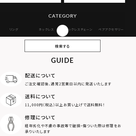
CATEGORY
リング
ネックレス
ネックレスチェーン
ペアアクセサリー
ピアス
イヤリング・イヤー
ブレスレット
バングル
検索する
カフ
GUIDE
アンクレット
オンラインストア
ギフトボックス
パーツ
限定
配送について
MOTIF
ご注文確認後、通常2営業日以内に発送いたします
送料について
ダブルリング
プレート
11,000円（税込）以上お買い上げで送料無料！
ライオン
ハート
修理について
経年劣化や不慮の事故等で破損・傷ついた際は修理をお
ロゴ
アニマル
承りいたします