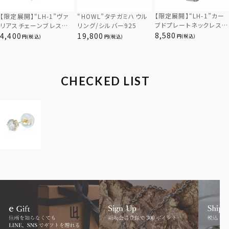
【限定展開】“LH-1”カー
【限定展開】“LH-1”ヴァ
“HOWL”タテガミハウル
ブドプレートネックレス/
リアスチェーンブレスレッ
リング/シルバー925
サージカルステンレス（金
ト/アズキ/サージカルス
8,580
4,400
19,800
(税込)
(税込)
(税込)
属アレルギー対応）
テンレス（金属アレルギー
対応）
CHECKED LIST