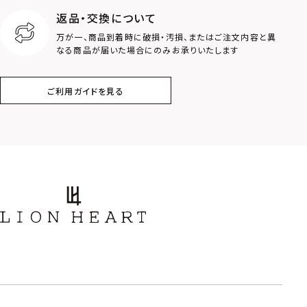
返品・交換について
クラウン
クロス
万が一、商品到着時に破損・汚損、またはご注文内容と異
なる商品が届いた場合にのみお承りいたします
コイン
フェザー
ご利用ガイドを見る
スター
ホースシュー
ストーン
誕生石
アラベスク
スクロール
フラワー
ハワイアン
タテガミ
PRICE