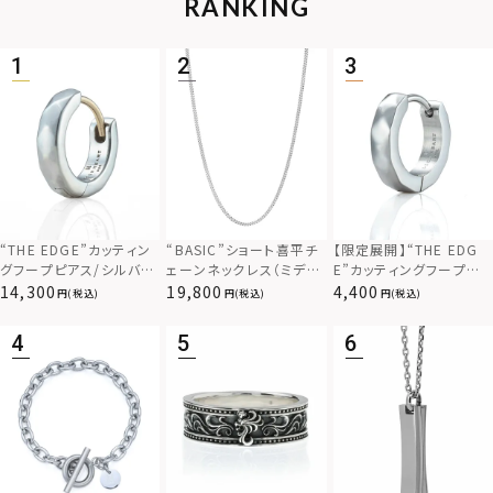
RANKING
“THE EDGE”カッティン
“BASIC”ショート喜平チ
【限定展開】“THE EDG
グフープピアス/シルバー
ェーンネックレス（ミディ
E”カッティングフープピ
925
アム）/シルバー925
アス/サージカルステンレ
14,300
19,800
4,400
(税込)
(税込)
(税込)
ス（金属アレルギー対応）