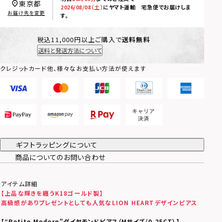
東京都
2026/08/08（土）
に
ヤマト運輸 宅急便
でお届けしま
お届け先を変更
す。
税込11,000円以上ご購入で
送料無料
送料と発送方法について
クレジットカード他、様々なお支払い方法が使えます
ギフトラッピングについて
商品についてのお問い合わせ
アイテム詳細
【上品な輝きを纏うK18ゴールド製】
高級感がありプレゼントとしても人気なLION HEARTデザインピアス
【
“Petite Modern”ダイヤモンドピアス（Mサイズ/0.25CT）
】