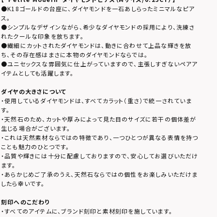
●K18ゴールドの台座に、ダイヤモンドを一石あしらったミニマルなピア
ス。
●シンプルなデザインながら、希少なダイヤモンドの採用により、洗練さ
れたクールな印象を放ちます。
●繊細にカットされたダイヤモンドは、動きに合わせて上品な輝きを放
ち、その存在感はまさに本物のダイヤモンドならでは。
●ユニセックスな雰囲気に仕上がっていますので、主張しすぎないペアア
イテムとしても活躍します。
ダイヤの大きさについて
・使用しているダイヤモンドは、すべてカラット（重さ）で統一されていま
す。
・天然石のため、カットや厚みによって見た目のサイズに若干の個体差が
生じる場合がございます。
・これは天然素材ならではの特徴であり、一つひとつが異なる表情を持つ
ことも魅力のひとつです。
・品質や輝きには十分に配慮しておりますので、安心してお選びいただけ
ます。
・あらかじめご了承のうえ、天然石ならではの個性をお楽しみいただけま
したら幸いです。
刻印へのこだわり
・すべてのアイテムに、ブランド刻印と素材刻印を施しています。