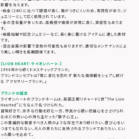
影響を与えます。
・純金（24K）に比べて硬度が高く、傷がつきにくいため、実用性があり、ジ
ュエリーとして広く使用されています。
・金の含有量が多いため、高級感や価値が非常に高く、資産性もありま
す。
・結婚指輪や記念ジュエリーなど、長く身に着けるアイテムに適した素材
です。
・混合金属の影響で変色の可能性もありますが、適切なメンテナンスによ
り美しい輝きを長期間保てます。
【LION HEART-ライオンハート-】
1996年から続くドメスティックブランド。
ブランドコンセプトは『常に変化を恐れず 新たな価値観をシェアし続け
る アクセサリーブランド。』
ブランドの歴史
ライオンハートのブランドネームは、英国王朝リチャード1世”The Lion
Hearted”にちなんで名づけられた。
冒険好きで、派手な行動を好む一方、市民から硬い忠誠心をささげられ
るほどの熱い心の持ち主だった「獅子心王」。
この普遍的な敬愛すべき人柄のような存在であり続けたい、遊び心をい
つまでも忘れない、大人の男たちに支持されるブランドでありたい、とい
った願いを込めて。