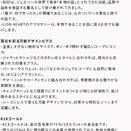
・刻印は、ジュエリーの世界で長年「本物の証」とされてきた伝統。品質や
由来を保証する署名として受け継がれてきました。
・「誰が、何で作ったか」が明確であることは、ものづくりへの責任と誇り
の証です。
・LION HEARTのアクセサリーは、本物であることを目に見える形でお届
けします。
耳元を彩る万能デザインピアス
・主張しすぎない絶妙なサイズで、オン・オフ問わず幅広いコーデにマッ
チ。
・ジャケットやシャツなどのきれいめスタイルに合わせれば、耳元から洗
練された印象をプラス。
・パーカーやスウェット、ロンTなどのカジュアルコーデにも自然に馴染
み、ほどよいアクセントに。
・サマーニットやカーディガンと組み合わせれば、季節感のある軽やかな
雰囲気を演出。
・キャップやハットなど耳周りにポイントをつくる小物とも好相性で、抜け
感のあるスタイルに仕上がります。
・シーズンレスで使える万能デザインだから、日常から特別なシーンまで
活躍します。
K18ゴールド
・K18ゴールドは、金の含有率が75%（18カラット）の金合金です。
・残りの25%は主に銀や銅などの金属が使用されており、色味や強度に