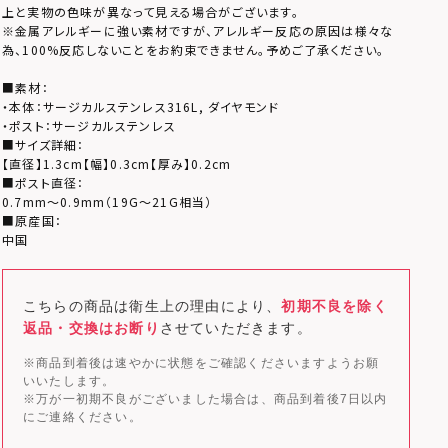
上と実物の色味が異なって見える場合がございます。
※金属アレルギーに強い素材ですが、アレルギー反応の原因は様々な
為、100%反応しないことをお約束できません。予めご了承ください。
■素材：
・本体：サージカルステンレス316L, ダイヤモンド
・ポスト：サージカルステンレス
■サイズ詳細：
【直径】1.3cm【幅】0.3cm【厚み】0.2cm
■ポスト直径：
0.7mm～0.9mm（19G～21G相当）
■原産国：
中国
こちらの商品は衛生上の理由により、
初期不良を除く
返品・交換はお断り
させていただきます。
※商品到着後は速やかに状態をご確認くださいますようお願
いいたします。
※万が一初期不良がございました場合は、商品到着後7日以内
にご連絡ください。