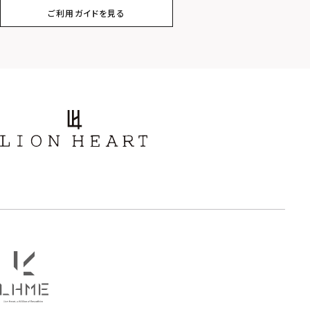
ご利用ガイドを見る
スター
ホースシュー
ストーン
誕生石
アラベスク
スクロール
フラワー
ハワイアン
タテガミ
PRICE
〜
COLOR