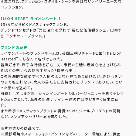
ら生まれた、ファッション・スタイル・シーンを選ばないデイリーユースな
コレクション。
【LION HEART-ライオンハート-】
1996年から続くドメスティックブランド。
ブランドコンセプトは『常に変化を恐れず 新たな価値観をシェアし続け
る アクセサリーブランド。』
ブランドの歴史
ライオンハートのブランドネームは、英国王朝リチャード1世”The Lion
Hearted”にちなんで名づけられた。
冒険好きで、派手な行動を好む一方、市民から硬い忠誠心をささげられ
るほどの熱い心の持ち主だった「獅子心王」。
この普遍的な敬愛すべき人柄のような存在であり続けたい、遊び心をい
つまでも忘れない、大人の男たちに支持されるブランドでありたい、とい
った願いを込めて。
当時としてはまだ珍しかったインポートシルバージュエリーを扱うセレク
トショップとして、海外の新進デザイナー達の作品をいち早く日本に紹
介。
また若手ドメスティックブランドの発掘や、オリジナルプロダクトの開発
など、メンズアクセサリー界を牽引した。
※片方売りの商品です。
※撮影環境やスマートフォン・パソコンなどのモニター環境により、画面