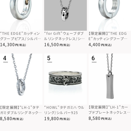
“THE EDGE”カッティン
“for Gift”ウェーブダブ
【限定展開】“THE EDG
グフープピアス/シルバー
ルリングネックレス/シル
E”カッティングフープピ
925
バー×ブラック/シルバー
アス/サージカルステンレ
14,300
16,500
4,400
(税込)
(税込)
(税込)
925
ス（金属アレルギー対応）
【限定展開】“LH-1”カー
【限定展開】“LH-1”タテ
“HOWL”タテガミハウル
ブドプレートネックレス/
ガミダブルリングネックレ
リング/シルバー925
サージカルステンレス（金
ス（ツイスト/シルバー）/
8,580
8,580
19,800
(税込)
(税込)
(税込)
属アレルギー対応）
サージカルステンレス（金
属アレルギー対応）