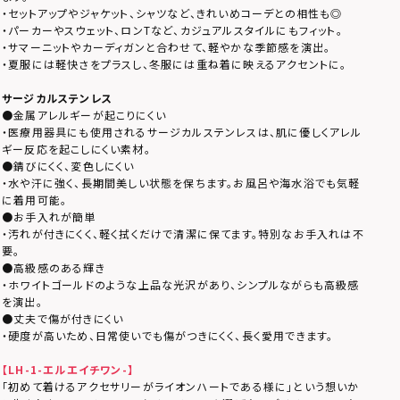
・セットアップやジャケット、シャツなど、きれいめコーデとの相性も◎
・パーカーやスウェット、ロンTなど、カジュアルスタイルにもフィット。
・サマーニットやカーディガンと合わせて、軽やかな季節感を演出。
・夏服には軽快さをプラスし、冬服には重ね着に映えるアクセントに。
サージカルステンレス
●金属アレルギーが起こりにくい
・医療用器具にも使用されるサージカルステンレスは、肌に優しくアレル
ギー反応を起こしにくい素材。
●錆びにくく、変色しにくい
・水や汗に強く、長期間美しい状態を保ちます。お風呂や海水浴でも気軽
に着用可能。
●お手入れが簡単
・汚れが付きにくく、軽く拭くだけで清潔に保てます。特別なお手入れは不
要。
●高級感のある輝き
・ホワイトゴールドのような上品な光沢があり、シンプルながらも高級感
を演出。
●丈夫で傷が付きにくい
・硬度が高いため、日常使いでも傷がつきにくく、長く愛用できます。
【LH-1-エルエイチワン-】
「初めて着けるアクセサリーがライオンハートである様に」という想いか