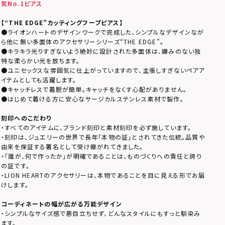
気No.1ピアス
【“THE EDGE”カッティングフープピアス】
●ライオンハートのデザインワークで完成した、シンプルなデザインなが
ら他に無い多面体のアクセサリーシリーズ“THE EDGE”。
●キラキラ光りすぎないよう絶妙に設計された多面体は、嫌みのない独
特な柔らかい光を放ちます。
●ユニセックスな雰囲気に仕上がっていますので、主張しすぎないペアア
イテムとしても活躍します。
●キャッチレスで着脱が簡単。キャッチをなくす心配がありません。
●はじめて着ける方に安心なサージカルステンレス素材で製作。
刻印へのこだわり
・すべてのアイテムに、ブランド刻印と素材刻印を必ず施しています。
・刻印は、ジュエリーの世界で長年「本物の証」とされてきた伝統。品質や
由来を保証する署名として受け継がれてきました。
・「誰が、何で作ったか」が明確であることは、ものづくりへの責任と誇り
の証です。
・LION HEARTのアクセサリーは、本物であることを目に見える形でお届
けします。
コーディネートの幅が広がる万能デザイン
・シンプルなサイズ感で悪目立ちせず、どんなスタイルにもすっと馴染み
ます。