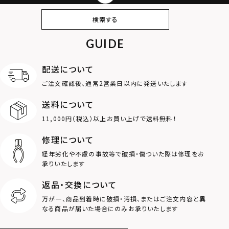
ピアス
イヤリング・イヤー
ブレスレット
バングル
検索する
カフ
GUIDE
アンクレット
オンラインストア
ギフトボックス
パーツ
限定
配送について
MOTIF
ご注文確認後、通常2営業日以内に発送いたします
送料について
ダブルリング
プレート
11,000円（税込）以上お買い上げで送料無料！
ライオン
ハート
修理について
経年劣化や不慮の事故等で破損・傷ついた際は修理をお
ロゴ
アニマル
承りいたします
返品・交換について
クラウン
クロス
万が一、商品到着時に破損・汚損、またはご注文内容と異
なる商品が届いた場合にのみお承りいたします
コイン
フェザー