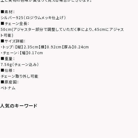
■素材：
シルバー925（ロジウムメッキ仕上げ）
■チェーン全長：
50cm(アジャスター部分で調整していただく事により、45cmにアジャス
ト可能)
■サイズ詳細：
・トップ：【縦】2.35cm【横】0.92cm【厚み】0.24cm
・チェーン：【幅】0.17cm
■重量：
7.56g（チェーン込み）
■仕様：
チェーン取り外し可能
■原産国：
ベトナム