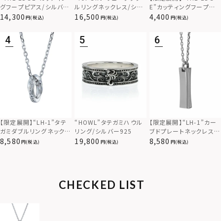
グフープピアス/シルバー
ルリングネックレス/シル
E”カッティングフープピ
925
バー×ブラック/シルバー
アス/サージカルステンレ
14,300
16,500
4,400
(税込)
(税込)
(税込)
925
ス（金属アレルギー対応）
【限定展開】“LH-1”カー
【限定展開】“LH-1”タテ
“HOWL”タテガミハウル
ブドプレートネックレス/
ガミダブルリングネックレ
リング/シルバー925
サージカルステンレス（金
ス（ツイスト/シルバー）/
8,580
8,580
19,800
(税込)
(税込)
(税込)
属アレルギー対応）
サージカルステンレス（金
属アレルギー対応）
CHECKED LIST