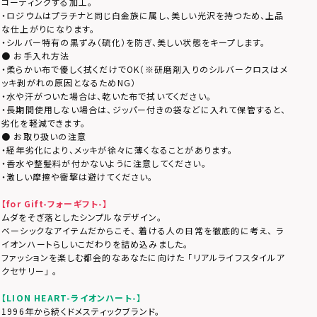
コーティングする加工。
・ロジウムはプラチナと同じ白金族に属し、美しい光沢を持つため、上品
な仕上がりになります。
・シルバー特有の黒ずみ（硫化）を防ぎ、美しい状態をキープします。
● お手入れ方法
・柔らかい布で優しく拭くだけでOK（※研磨剤入りのシルバークロスはメ
ッキ剥がれの原因となるためNG）
・水や汗がついた場合は、乾いた布で拭いてください。
・長期間使用しない場合は、ジッパー付きの袋などに入れて保管すると、
劣化を軽減できます。
● お取り扱いの注意
・経年劣化により、メッキが徐々に薄くなることがあります。
・香水や整髪料が付かないように注意してください。
・激しい摩擦や衝撃は避けてください。
【for Gift-フォーギフト-】
ムダをそぎ落としたシンプルなデザイン。
ベーシックなアイテムだからこそ、 着ける人の日常を徹底的に考え、 ラ
イオンハートらしいこだわりを詰め込みました。
ファッションを楽しむ都会的なあなたに向けた 「リアルライフスタイルア
クセサリー」 。
【LION HEART-ライオンハート-】
1996年から続くドメスティックブランド。