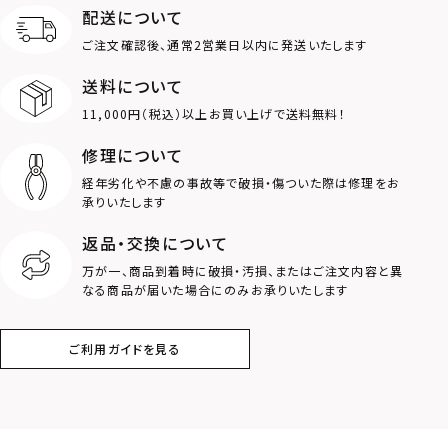
配送について
MOTIF
ご注文確認後、通常2営業日以内に発送いたします
送料について
ダブルリング
プレート
11,000円（税込）以上お買い上げで送料無料！
ライオン
ハート
修理について
経年劣化や不慮の事故等で破損・傷ついた際は修理をお
ロゴ
アニマル
承りいたします
返品・交換について
クラウン
クロス
万が一、商品到着時に破損・汚損、またはご注文内容と異
なる商品が届いた場合にのみお承りいたします
コイン
フェザー
ご利用ガイドを見る
スター
ホースシュー
ストーン
誕生石