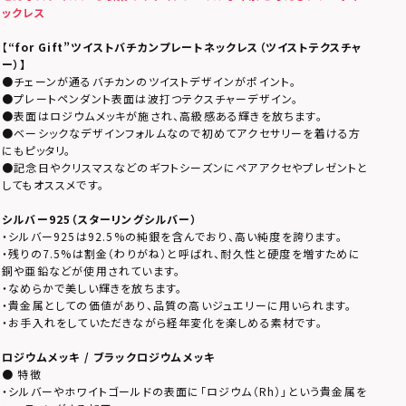
ックレス
【
“for Gift”ツイストバチカンプレートネックレス（
ツイストテクスチャ
ー
）
】
●チェーンが通るバチカンのツイストデザインがポイント。
●プレートペンダント表面は波打つテクスチャーデザイン。
●表面はロジウムメッキが施され、高級感ある輝きを放ちます。
●ベーシックなデザインフォルムなので初めてアクセサリーを着ける方
にもピッタリ。
●記念日やクリスマスなどのギフトシーズンにペアアクセやプレゼントと
してもオススメです。
シルバー925（スターリングシルバー）
・シルバー925は92.5%の純銀を含んでおり、高い純度を誇ります。
・残りの7.5%は割金（わりがね）と呼ばれ、耐久性と硬度を増すために
銅や亜鉛などが使用されています。
・なめらかで美しい輝きを放ちます。
・貴金属としての価値があり、品質の高いジュエリーに用いられます。
・お手入れをしていただきながら経年変化を楽しめる素材です。
ロジウムメッキ / ブラックロジウムメッキ
● 特徴
・シルバーやホワイトゴールドの表面に「ロジウム（Rh）」という貴金属を