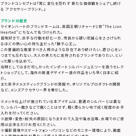
ブランドコンセプトは『常に変化を恐れず 新たな価値観をシェアし続け
る アクセサリーブランド。』
ブランドの歴史
ライオンハートのブランドネームは、英国王朝リチャード1世”The Lion
Hearted”にちなんで名づけられた。
冒険好きで、派手な行動を好む一方、市民から硬い忠誠心をささげられ
るほどの熱い心の持ち主だった「獅子心王」。
この普遍的な敬愛すべき人柄のような存在であり続けたい、遊び心をい
つまでも忘れない、大人の男たちに支持されるブランドでありたい、とい
った願いを込めて。
当時としてはまだ珍しかったインポートシルバージュエリーを扱うセレク
トショップとして、海外の新進デザイナー達の作品をいち早く日本に紹
介。
また若手ドメスティックブランドの発掘や、オリジナルプロダクトの開発
など、メンズアクセサリー界を牽引した。
※メッキ仕上げが施されている本アイテムは、普通のシルバーとは異な
り、シルバー磨きなどで磨くことはせず、軽く柔らかい布で拭く程度のお手
入れを行ってください。
※故障・変色・紛失の原因となりますので入浴や海水浴等、水場でのご使
用は出来るだけお控えください。
※撮影環境やスマートフォン・パソコンなどのモニター環境により、画面
上と実物の色味が異なって見える場合がございます。