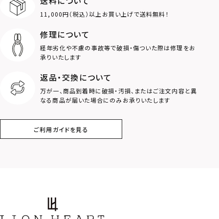
送料について
ダブルリング
プレート
11,000円（税込）以上お買い上げで送料無料！
ライオン
ハート
修理について
経年劣化や不慮の事故等で破損・傷ついた際は修理をお
ロゴ
アニマル
承りいたします
返品・交換について
クラウン
クロス
万が一、商品到着時に破損・汚損、またはご注文内容と異
なる商品が届いた場合にのみお承りいたします
コイン
フェザー
ご利用ガイドを見る
スター
ホースシュー
ストーン
誕生石
アラベスク
スクロール
フラワー
ハワイアン