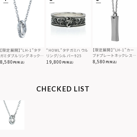
【限定展開】“LH-1”カー
【限定展開】“LH-1”タテ
“HOWL”タテガミハウル
ブドプレートネックレス/
ガミダブルリングネックレ
リング/シルバー925
サージカルステンレス（金
ス（ツイスト/シルバー）/
8,580
8,580
19,800
(税込)
(税込)
(税込)
属アレルギー対応）
サージカルステンレス（金
属アレルギー対応）
CHECKED LIST