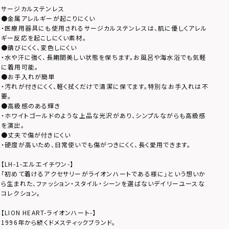
サージカルステンレス
●金属アレルギーが起こりにくい
・医療用器具にも使用されるサージカルステンレスは、肌に優しくアレル
ギー反応を起こしにくい素材。
●錆びにくく、変色しにくい
・水や汗に強く、長期間美しい状態を保ちます。お風呂や海水浴でも気軽
に着用可能。
●お手入れが簡単
・汚れが付きにくく、軽く拭くだけで清潔に保てます。特別なお手入れは不
要。
●高級感のある輝き
・ホワイトゴールドのような上品な光沢があり、シンプルながらも高級感
を演出。
●丈夫で傷が付きにくい
・硬度が高いため、日常使いでも傷がつきにくく、長く愛用できます。
【LH-1-エルエイチワン-】
「初めて着けるアクセサリーがライオンハートである様に」という想いか
ら生まれた、ファッション・スタイル・シーンを選ばないデイリーユースな
コレクション。
【LION HEART-ライオンハート-】
1996年から続くドメスティックブランド。