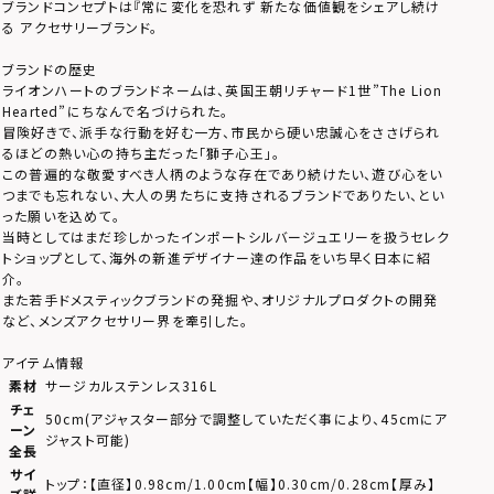
ブランドコンセプトは『常に変化を恐れず 新たな価値観をシェアし続け
る アクセサリーブランド。
ブランドの歴史
ライオンハートのブランドネームは、英国王朝リチャード1世”The Lion
Hearted”にちなんで名づけられた。
冒険好きで、派手な行動を好む一方、市民から硬い忠誠心をささげられ
るほどの熱い心の持ち主だった「獅子心王」。
この普遍的な敬愛すべき人柄のような存在であり続けたい、遊び心をい
つまでも忘れない、大人の男たちに支持されるブランドでありたい、とい
った願いを込めて。
当時としてはまだ珍しかったインポートシルバージュエリーを扱うセレク
トショップとして、海外の新進デザイナー達の作品をいち早く日本に紹
介。
また若手ドメスティックブランドの発掘や、オリジナルプロダクトの開発
など、メンズアクセサリー界を牽引した。
アイテム情報
素材
サージカルステンレス316L
チェ
50cm(アジャスター部分で調整していただく事により、45cmにア
ーン
ジャスト可能)
全長
サイ
トップ：【直径】0.98cm/1.00cm【幅】0.30cm/0.28cm【厚み】