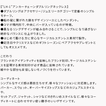
【“LH-1”アンカーチェーンダブルリングネックレス】
●ダブルリングはアクセサリー/ジュエリーカテゴリーで定番のシンプル
モチーフ。
●船の碇に繋がれた鎖をデザインソースにしたペンダント。
●コマが楕円形で、中央にバーが入っているのが特徴。
●異なるリングデザインが組み合わさることで、シンプルになり過ぎない
絶妙なバランスに仕上がりました。
●はじめて着ける方に安心なサージカルステンレス素材で製作。
●記念日やクリスマスなどのギフトシーズンにペアアクセやプレゼントと
してもオススメです。
こだわり
ブランドのアイデンティティを反映したブランド刻印、サージカルステンレ
スを証明する素材刻印が必ず商品に反映されています。
細やかな部分も妥協しないモノづくりを行っています。
コーディネート
シンプルなサイズ感は悪目立ちせず、様々なファッションに対応致します。
パーカー、スウェット、オーバーサイズトップスなどのカジュアルスタイル
や、
セットアップ、ジャケット、シャツなどのきれいめスタイルなど、様々なコー
ディネートに合わせやすい使い勝手のいいデザインです。