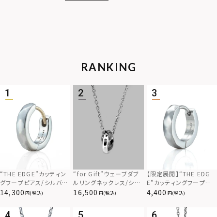
RANKING
“THE EDGE”カッティン
“for Gift”ウェーブダブ
【限定展開】“THE EDG
グフープピアス/シルバー
ルリングネックレス/シル
E”カッティングフープピ
925
バー×ブラック/シルバー
アス/サージカルステンレ
14,300
16,500
4,400
(税込)
(税込)
(税込)
925
ス（金属アレルギー対応）