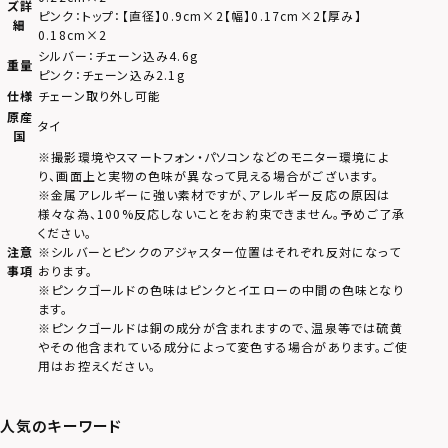
ズ詳
ピンク：トップ：【直径】0.9cm×2【幅】0.17cm×2【厚み】
細
0.18cm×2
シルバー：チェーン込み4.6g
重量
ピンク：チェーン込み2.1g
仕様
チェーン取り外し可能
原産
タイ
国
※撮影環境やスマートフォン・パソコンなどのモニター環境によ
り、画面上と実物の色味が異なって見える場合がございます。
※金属アレルギーに強い素材ですが、アレルギー反応の原因は
様々な為、100%反応しないことをお約束できません。予めご了承
ください。
注意
※シルバーとピンクのアジャスター位置はそれぞれ反対になって
事項
おります。
※ピンクゴールドの色味はピンクとイエローの中間の色味となり
ます。
※ピンクゴールドは銅の成分が含まれますので、温泉等では硫黄
やその他含まれている成分によって変色する場合があります。ご使
用はお控えください。