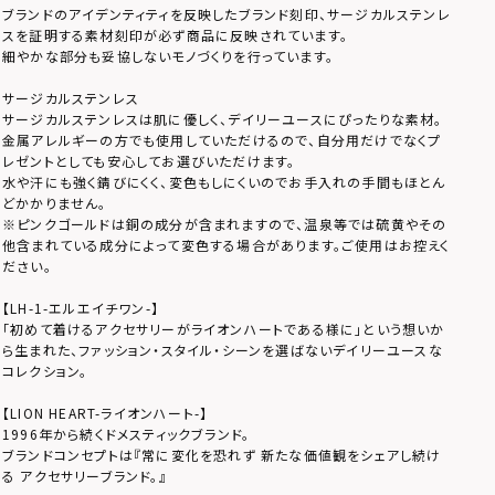
ブランドのアイデンティティを反映したブランド刻印、サージカルステンレ
スを証明する素材刻印が必ず商品に反映されています。
細やかな部分も妥協しないモノづくりを行っています。
サージカルステンレス
サージカルステンレスは肌に優しく、デイリーユースにぴったりな素材。
金属アレルギーの方でも使用していただけるので、自分用だけでなくプ
レゼントとしても安心してお選びいただけます。
水や汗にも強く錆びにくく、変色もしにくいのでお手入れの手間もほとん
どかかりません。
※ピンクゴールドは銅の成分が含まれますので、温泉等では硫黄やその
他含まれている成分によって変色する場合があります。ご使用はお控えく
ださい。
【LH-1-エルエイチワン-】
「初めて着けるアクセサリーがライオンハートである様に」という想いか
ら生まれた、ファッション・スタイル・シーンを選ばないデイリーユースな
コレクション。
【LION HEART-ライオンハート-】
1996年から続くドメスティックブランド。
ブランドコンセプトは『常に変化を恐れず 新たな価値観をシェアし続け
る アクセサリーブランド。』