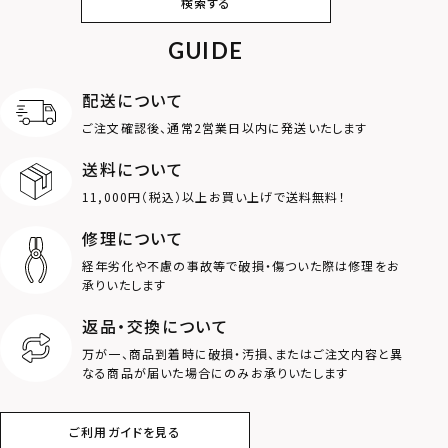
検索する
カフ
GUIDE
アンクレット
オンラインストア
ギフトボックス
パーツ
限定
配送について
MOTIF
ご注文確認後、通常2営業日以内に発送いたします
送料について
ダブルリング
プレート
11,000円（税込）以上お買い上げで送料無料！
ライオン
ハート
修理について
経年劣化や不慮の事故等で破損・傷ついた際は修理をお
ロゴ
アニマル
承りいたします
返品・交換について
クラウン
クロス
万が一、商品到着時に破損・汚損、またはご注文内容と異
なる商品が届いた場合にのみお承りいたします
コイン
フェザー
ご利用ガイドを見る
スター
ホースシュー