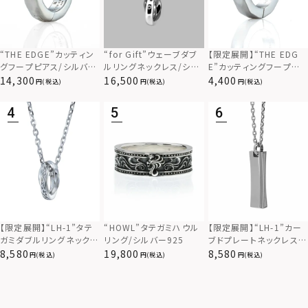
“THE EDGE”カッティン
“for Gift”ウェーブダブ
【限定展開】“THE EDG
グフープピアス/シルバー
ルリングネックレス/シル
E”カッティングフープピ
925
バー×ブラック/シルバー
アス/サージカルステンレ
14,300
16,500
4,400
(税込)
(税込)
(税込)
925
ス（金属アレルギー対応）
【限定展開】“LH-1”カー
【限定展開】“LH-1”タテ
“HOWL”タテガミハウル
ブドプレートネックレス/
ガミダブルリングネックレ
リング/シルバー925
サージカルステンレス（金
ス（ツイスト/シルバー）/
8,580
8,580
19,800
(税込)
(税込)
(税込)
属アレルギー対応）
サージカルステンレス（金
属アレルギー対応）