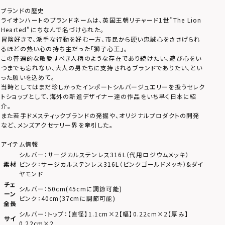
ブランドの歴史
ライオンハートのブランドネームは、英国王朝リチャード1世”The Lion
Hearted”にちなんで名づけられた。
冒険好きで、派手な行動を好む一方、市民から硬い忠誠心をささげられ
るほどの熱い心の持ち主だった「獅子心王」。
この普遍的な敬愛すべき人柄のような存在であり続けたい、遊び心をい
つまでも忘れない、大人の男たちに支持されるブランドでありたい、とい
った願いを込めて。
当時としてはまだ珍しかったインポートシルバージュエリーを扱うセレク
トショップとして、海外の新進デザイナー達の作品をいち早く日本に紹
介。
また若手ドメスティックブランドの発掘や、オリジナルプロダクトの開発
など、メンズアクセサリー界を牽引した。
アイテム情報
シルバー：サージカルステンレス316L（代用ロジウムメッキ）
素材
ピンク：サージカルステンレス316L（ピンクゴールドメッキ）&ダイ
ヤモンド
チェ
シルバー：50cm(45cmに調節可能)
ーン
ピンク：40cm(37cmに調節可能)
全長
シルバー：トップ：【直径】1.1cm×2【幅】0.22cm×2【厚み】
サイ
0.22cm×2