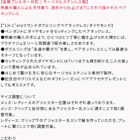
【金属アレルギー対応 / サージカルステンレス製】
熟練の職人による手作業で、造形から仕上げまでこだわり抜かれたペア
ネックレス
【“LH-1”eraラウンドダブルリングペアネックレス/ダイヤモンド】
●ペンダントにダイヤモンドをセッティングしたペアネックレス。
●熟練の職人の手により、ひとつひとつ丁寧に磨き上げられた輝きには、
プラチナジュエリーと見間違う程の美しさがあります。
●ダブルリングは”永遠の繋がり”を表し、ペアネックレスとしては最適な
モチーフとなっています。
●セッティングされたダイヤモンドには『いつまでも輝き続ける二人の愛』
という意味が込められています。
●はじめて着ける方に安心なサージカルステンレス素材で製作。
●記念日やクリスマスなどのギフトシーズンにペアアクセやプレゼントと
してもオススメです。
サイズ調整について
メンズ・レディースのアジャスター位置はそれぞれ違っております。
メンズ：クリップと反対側にあるアジャスター丸カンに通すことで短く調
整可能。
レディース：クリップ下のアジャスター丸カンで輪を作っていただき、プレ
ートに繋ぐことで短く調整可能。
こだわり