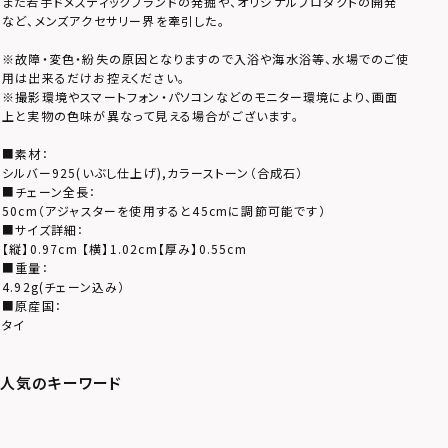
また若手ドメスティックブランドの発掘や、オリジナルプロダクトの開発
など、メンズアクセサリー界を牽引した。
※故障・変色・紛失の原因となりますので入浴や海水浴等、水場でのご使
用は出来るだけお控えください。
※撮影環境やスマートフォン・パソコンなどのモニター環境により、画面
上と実物の色味が異なって見える場合がございます。
■素材：
シルバー925(いぶし仕上げ),カラーストーン（合成石）
■チェーン全長：
50cm（アジャスターを使用すると45cmに調節可能です）
■サイズ詳細：
【縦】0.97cm 【横】1.02cm【厚み】0.55cm
■重量：
4.92g(チェーン込み）
■原産国：
タイ