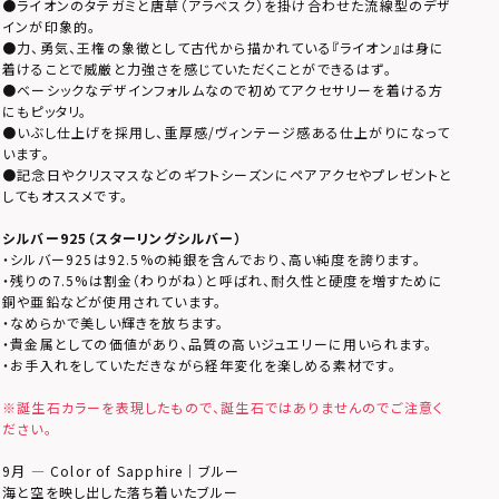
●ライオンのタテガミと唐草（アラベスク）を掛け合わせた流線型のデザ
インが印象的。
●力、勇気、王権の象徴として古代から描かれている『ライオン』は身に
着けることで威厳と力強さを感じていただくことができるはず。
●ベーシックなデザインフォルムなので初めてアクセサリーを着ける方
にもピッタリ。
●いぶし仕上げを採用し、重厚感/ヴィンテージ感ある仕上がりになって
います。
●記念日やクリスマスなどのギフトシーズンにペアアクセやプレゼントと
してもオススメです。
シルバー925（スターリングシルバー）
・シルバー925は92.5%の純銀を含んでおり、高い純度を誇ります。
・残りの7.5%は割金（わりがね）と呼ばれ、耐久性と硬度を増すために
銅や亜鉛などが使用されています。
・なめらかで美しい輝きを放ちます。
・貴金属としての価値があり、品質の高いジュエリーに用いられます。
・お手入れをしていただきながら経年変化を楽しめる素材です。
※誕生石カラーを表現したもので、誕生石ではありませんのでご注意く
ださい。
9月 — Color of Sapphire｜ブルー
海と空を映し出した落ち着いたブルー