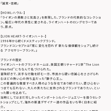
「誠実・信頼」
【HOWL-ハウル-】
「ライオンの勇敢さと気高さ」を表現した、ブランドの代表的なコレクショ
ン。幅広い年代の男性に愛される、ライオンハートのロングセラーであ
り、原点。
【LION HEART-ライオンハート-】
1996年から続くドメスティックブランド。
ブランドコンセプトは『常に変化を恐れず 新たな価値観をシェアし続け
る アクセサリーブランド。』
ブランドの歴史
ライオンハートのブランドネームは、英国王朝リチャード1世”The Lion
Hearted”にちなんで名づけられた。
冒険好きで、派手な行動を好む一方、市民から硬い忠誠心をささげられ
るほどの熱い心の持ち主だった「獅子心王」。
この普遍的な敬愛すべき人柄のような存在であり続けたい、遊び心をい
つまでも忘れない、大人の男たちに支持されるブランドでありたい、とい
った願いを込めて。
当時としてはまだ珍しかったインポートシルバージュエリーを扱うセレク
トショップとして、海外の新進デザイナー達の作品をいち早く日本に紹
介。