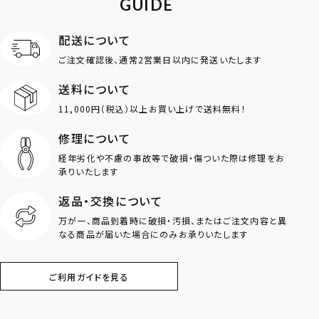
GUIDE
アンクレット
オンラインストア
ギフトボックス
パーツ
限定
配送について
MOTIF
ご注文確認後、通常2営業日以内に発送いたします
送料について
ダブルリング
プレート
11,000円（税込）以上お買い上げで送料無料！
ライオン
ハート
修理について
経年劣化や不慮の事故等で破損・傷ついた際は修理をお
ロゴ
アニマル
承りいたします
返品・交換について
クラウン
クロス
万が一、商品到着時に破損・汚損、またはご注文内容と異
なる商品が届いた場合にのみお承りいたします
コイン
フェザー
ご利用ガイドを見る
スター
ホースシュー