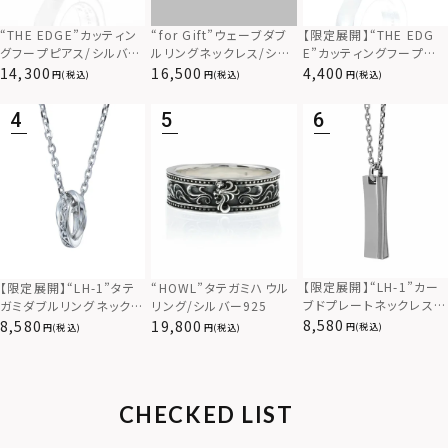
“THE EDGE”カッティン
“for Gift”ウェーブダブ
【限定展開】“THE EDG
グフープピアス/シルバー
ルリングネックレス/シル
E”カッティングフープピ
925
バー×ブラック/シルバー
アス/サージカルステンレ
14,300
16,500
4,400
(税込)
(税込)
(税込)
925
ス（金属アレルギー対応）
【限定展開】“LH-1”カー
【限定展開】“LH-1”タテ
“HOWL”タテガミハウル
ブドプレートネックレス/
ガミダブルリングネックレ
リング/シルバー925
サージカルステンレス（金
ス（ツイスト/シルバー）/
8,580
8,580
19,800
(税込)
(税込)
(税込)
属アレルギー対応）
サージカルステンレス（金
属アレルギー対応）
CHECKED LIST