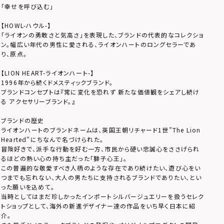
「幸せを呼び込む」
【HOWL-ハウル-】
「ライオンの勇敢さと気高さ」を表現した、ブランドの代表的なコレクショ
ン。幅広い年代の男性に愛される、ライオンハートのロングセラーであ
り、原点。
【LION HEART-ライオンハート-】
1996年から続くドメスティックブランド。
ブランドコンセプトは『常に変化を恐れず 新たな価値観をシェアし続け
る アクセサリーブランド。』
ブランドの歴史
ライオンハートのブランドネームは、英国王朝リチャード1世”The Lion
Hearted”にちなんで名づけられた。
冒険好きで、派手な行動を好む一方、市民から硬い忠誠心をささげられ
るほどの熱い心の持ち主だった「獅子心王」。
この普遍的な敬愛すべき人柄のような存在であり続けたい、遊び心をい
つまでも忘れない、大人の男たちに支持されるブランドでありたい、とい
った願いを込めて。
当時としてはまだ珍しかったインポートシルバージュエリーを扱うセレク
トショップとして、海外の新進デザイナー達の作品をいち早く日本に紹
介。