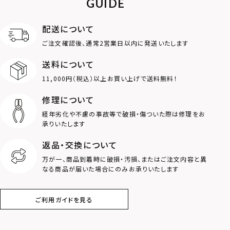
GUIDE
アンクレット
オンラインストア
ギフトボックス
パーツ
限定
配送について
MOTIF
ご注文確認後、通常2営業日以内に発送いたします
送料について
ダブルリング
プレート
11,000円（税込）以上お買い上げで送料無料！
ライオン
ハート
修理について
経年劣化や不慮の事故等で破損・傷ついた際は修理をお
ロゴ
アニマル
承りいたします
返品・交換について
クラウン
クロス
万が一、商品到着時に破損・汚損、またはご注文内容と異
なる商品が届いた場合にのみお承りいたします
コイン
フェザー
ご利用ガイドを見る
スター
ホースシュー