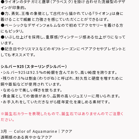
●ライオンのタテガミと唐草（アラベスク）を掛け合わせた流線型のデザ
インが印象的。
●力、勇気、王権の象徴として古代から描かれている『ライオン』は身に
着けることで威厳と力強さを感じていただくことができるはず。
●ベーシックなデザインフォルムなので初めてアクセサリーを着ける方
にもピッタリ。
●いぶし仕上げを採用し、重厚感/ヴィンテージ感ある仕上がりになって
います。
●記念日やクリスマスなどのギフトシーズンにペアアクセやプレゼントと
してもオススメです。
シルバー925（スターリングシルバー）
・シルバー925は92.5%の純銀を含んでおり、高い純度を誇ります。
・残りの7.5%は割金（わりがね）と呼ばれ、耐久性と硬度を増すために
銅や亜鉛などが使用されています。
・なめらかで美しい輝きを放ちます。
・貴金属としての価値があり、品質の高いジュエリーに用いられます。
・お手入れをしていただきながら経年変化を楽しめる素材です。
※誕生石カラーを表現したもので、誕生石ではありませんのでご注意く
ださい。
3月 — Color of Aquamarine｜アクア
透明感のある爽やかなアクア