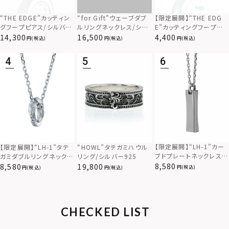
“THE EDGE”カッティン
“for Gift”ウェーブダブ
【限定展開】“THE EDG
グフープピアス/シルバー
ルリングネックレス/シル
E”カッティングフープピ
925
バー×ブラック/シルバー
アス/サージカルステンレ
14,300
16,500
4,400
(税込)
(税込)
(税込)
925
ス（金属アレルギー対応）
【限定展開】“LH-1”カー
【限定展開】“LH-1”タテ
“HOWL”タテガミハウル
ブドプレートネックレス/
ガミダブルリングネックレ
リング/シルバー925
サージカルステンレス（金
ス（ツイスト/シルバー）/
8,580
8,580
19,800
(税込)
(税込)
(税込)
属アレルギー対応）
サージカルステンレス（金
属アレルギー対応）
CHECKED LIST