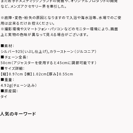
また若手ドメスティックブランドの発掘や、オリジナルプロダクトの開発
など、メンズアクセサリー界を牽引した。
※故障・変色・紛失の原因となりますので入浴や海水浴等、水場でのご使
用は出来るだけお控えください。
※撮影環境やスマートフォン・パソコンなどのモニター環境により、画面
上と実物の色味が異なって見える場合がございます。
■素材：
シルバー925(いぶし仕上げ),カラーストーン（ジルコニア）
■チェーン全長：
50cm（アジャスターを使用すると45cmに調節可能です）
■サイズ詳細：
【縦】0.97cm 【横】1.02cm【厚み】0.55cm
■重量：
4.92g(チェーン込み）
■原産国：
タイ