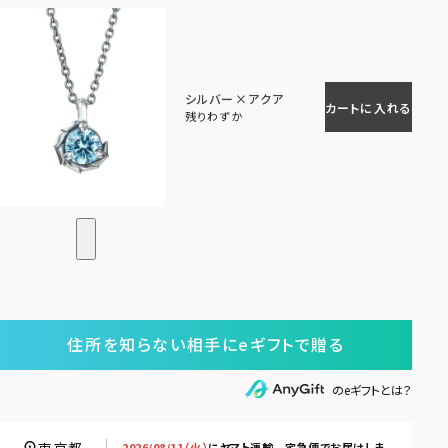
シルバー×アクア
カートに入れる
残りわずか
住所を知らない相手にeギフトで贈る
のeギフトとは？
2026/08/11（火）
に
ヤマト運輸 宅急便
でお届けしま