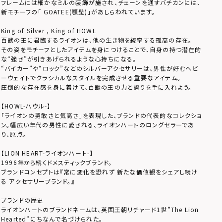
フレームには細かなミルの装飾が施され、チェーンを通すバチカンには、
新モチーフの「 GOATEE(顎髭)」があしらわれています。
King of Silver , King of HOWL
百獣の王に君臨するライオンは、他の生き物を統率する孤高の存在。
その姿をモチーフとしたアイテムを身につけることで、自身の持つ潜在的
な“強さ”が引きあげられるような心持ちになる。
“バイカー”や“ロック”などのシルバーアクセサリーは、男性が好むヘビ
ーウェイトでクラシカルなスタイルを完成させる重要なアイテム。
圧倒的な存在感を身に着けて、百獣の王の力と誇りを手に入れよう。
【HOWL-ハウル-】
「ライオンの勇敢さと気高さ」を表現した、ブランドの代表的なコレクショ
ン。幅広い年代の男性に愛される、ライオンハートのロングセラーであ
り、原点。
【LION HEART-ライオンハート-】
1996年から続くドメスティックブランド。
ブランドコンセプトは『常に変化を恐れず 新たな価値観をシェアし続け
る アクセサリーブランド。』
ブランドの歴史
ライオンハートのブランドネームは、英国王朝リチャード1世”The Lion
Hearted”にちなんで名づけられた。