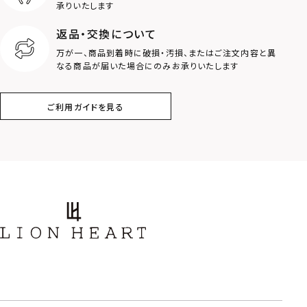
ロゴ
アニマル
承りいたします
返品・交換について
クラウン
クロス
万が一、商品到着時に破損・汚損、またはご注文内容と異
なる商品が届いた場合にのみお承りいたします
コイン
フェザー
ご利用ガイドを見る
スター
ホースシュー
ストーン
誕生石
アラベスク
スクロール
フラワー
ハワイアン
タテガミ