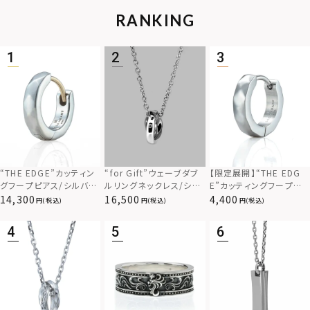
RANKING
“THE EDGE”カッティン
“for Gift”ウェーブダブ
【限定展開】“THE EDG
グフープピアス/シルバー
ルリングネックレス/シル
E”カッティングフープピ
925
バー×ブラック/シルバー
アス/サージカルステンレ
14,300
16,500
4,400
(税込)
(税込)
(税込)
925
ス（金属アレルギー対応）