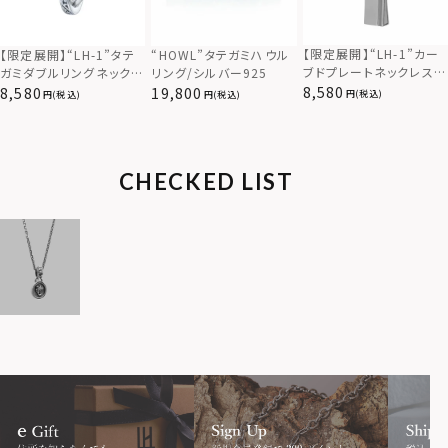
【限定展開】“LH-1”カー
【限定展開】“LH-1”タテ
“HOWL”タテガミハウル
ブドプレートネックレス/
ガミダブルリングネックレ
リング/シルバー925
サージカルステンレス（金
ス（ツイスト/シルバー）/
8,580
8,580
19,800
(税込)
(税込)
(税込)
属アレルギー対応）
サージカルステンレス（金
属アレルギー対応）
CHECKED LIST