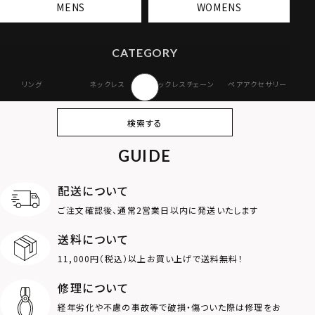
MENS
WOMENS
CATEGORY
リング
ネックレス
ネックレスチェーン
ペアアクセサリー
ピアス
イヤリング・イヤー
ブレスレット
バングル
検索する
カフ
GUIDE
アンクレット
オンラインストア
ギフトボックス
パーツ
限定
配送について
MOTIF
ご注文確認後、通常2営業日以内に発送いたします
送料について
ダブルリング
プレート
11,000円（税込）以上お買い上げで送料無料！
ライオン
ハート
修理について
経年劣化や不慮の事故等で破損・傷ついた際は修理をお