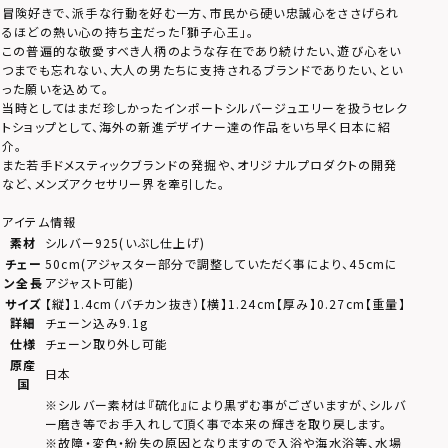
冒険好きで、派手な行動を好む一方、市民から硬い忠誠心をささげられ
るほどの熱い心の持ち主だった「獅子心王」。
この普遍的な敬愛すべき人柄のような存在であり続けたい、遊び心をい
つまでも忘れない、大人の男たちに支持されるブランドでありたい、とい
った願いを込めて。
当時としてはまだ珍しかったインポートシルバージュエリーを扱うセレク
トショップとして、海外の新進デザイナー達の作品をいち早く日本に紹
介。
また若手ドメスティックブランドの発掘や、オリジナルプロダクトの開発
など、メンズアクセサリー界を牽引した。
アイテム情報
素材
シルバー925(いぶし仕上げ)
チェー
50cm(アジャスター部分で調整していただく事により、45cmに
ン全長
アジャスト可能)
サイズ
【縦】1.4cm（バチカン抜き）【横】1.24cm【厚み】0.27cm【重量】
詳細
チェーン込み9.1g
仕様
チェーン取り外し可能
原産
日本
国
※シルバー素材は『硫化』により黒ずむ事がございますが、シルバ
ー磨き等でお手入れして頂く事で本来の輝きを取り戻します。
※故障・変色・紛失の原因となりますので入浴や海水浴等、水場